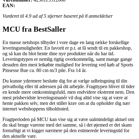
EAN:
Vurderet til
4.9
ud af 5 stjerner baseret på
8
anmeldelser
MCU fra BestSaller
En masse netshops tilbyder i vore dage en lang række forskellige
leveringsmuligheder. En favorit er p.t. at få sendt til en pakkeshop,
og så kan du blot hente dine nye produkter når du har tid.
Leveringstypen er nemlig rigtig overkommelig, samt mange gange
desuden den mest letkøbte mulighed for levering ved køb af Sports
Pinsesse Bue ca. 80 cm m/3 pile. Fra 14 år.
Du kunne ydermere beslutte dig for at vælge udbringning til din
privatbolig eller til adressen på dit arbejde. Fragttypen bliver til tider
en kende mere omkostningsfuld, men endvidere ekstremt nem. Den
mest prisbevidste leveringsmanér vil dog altid vise sig at være at
hente pakken selv, men det stiller krav om at du opholder dig nær
internet webshoppens tilholdssted.
Fragtperioden på MCU kan vise sig at være ualmindeligt aktuel om
du skal bruge varerne med det samme, så i det øjemed er det skam
fornuftigt at vi kigger nærmere på den estimerede leveringstid for
den aktuelle vare.