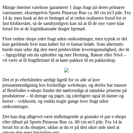
Mange internet varehuse garanterer 1 dags fragt på deres primære
varenumre, eksempelvis Sports Pinsesse Bue ca. 80 cm m/3 pile. Fra
14 år, men husk at det er betinget af at orden realiseres forud for et
fast klokkeslæt, så de sandsynligvis kan nå at få de nye varer klar
forud for at de logistikansatte drager hjemad.
Flere online shops yder fragt uden omkostninger, men typisk er det
kun gældende hvis man køber for et fastsat beløb. Som alternativ
burde man udse dig den mest prisbevidste leveringsmulighed, der tit
– ligegyldigt om du opholder sig nær Herning, Rønne eller Nivå –
vil være at få fragtfirmaet til at køre pakken til en pakkeshop.
Det er jo efterhånden særligt ligetil for os alle at lave
prissammenligning hos forskellige webshops, og derfor har masser
af BestSaller e-shops fundet det nødvendigt at mindske priserne på
produkterne – til drenge og piger, og yderligere også til damer og
herrer – voldsomt, og endda nogle gange love fragt uden
omkostninger.
Det kan dog alligevel være indbringende at granske et par e-shops
efter tilbud på Sports Pinsesse Bue ca. 80 cm m/3 pile. Fra 14 år
forud for at du shopper, sådan at du er på den sikre side med at
antage den mest betalelige pris.