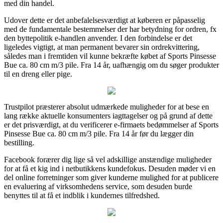
med din handel.
Udover dette er det anbefalelsesværdigt at køberen er påpasselig
med de fundamentale bestemmelser der har betydning for ordren, fx
den byttepolitik e-handlen anvender. I den forbindelse er det
ligeledes vigtigt, at man permanent bevarer sin ordrekvittering,
således man i fremtiden vil kunne bekræfte købet af Sports Pinsesse
Bue ca. 80 cm m/3 pile. Fra 14 år, uafhængig om du søger produkter
til en dreng eller pige.
Trustpilot præsterer absolut udmærkede muligheder for at bese en
lang række aktuelle konsumenters iagttagelser og på grund af dette
er det prisværdigt, at du verificerer e-firmaets bedømmelser af Sports
Pinsesse Bue ca. 80 cm m/3 pile. Fra 14 år før du lægger din
bestilling.
Facebook forærer dig lige så vel adskillige anstændige muligheder
for at få et kig ind i netbutikkens kundefokus. Desuden møder vi en
del online forretninger som giver kunderne mulighed for at publicere
en evaluering af virksomhedens service, som desuden burde
benyttes til at få et indblik i kundernes tilfredshed.