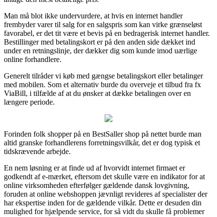
Man må blot ikke undervurdere, at hvis en internet handler
frembyder varer til salg for en salgspris som kan virke grænseløst
favorabel, er det tit være et bevis på en bedragerisk internet handler.
Bestillinger med betalingskort er på den anden side dækket ind
under en retningslinje, der dækker dig som kunde imod uærlige
online forhandlere.
Generelt tilråder vi køb med gængse betalingskort eller betalinger
med mobilen. Som et alternativ burde du overveje et tilbud fra fx
ViaBill, i tilfælde af at du ønsker at dække betalingen over en
længere periode.
Forinden folk shopper på en BestSaller shop på nettet burde man
altid granske forhandlerens forretningsvilkår, det er dog typisk et
tidskrævende arbejde.
En nem løsning er at finde ud af hvorvidt internet firmaet er
godkendt af e-mærket, eftersom det skulle være en indikator for at
online virksomheden efterfølger gældende dansk lovgivning,
foruden at online webshoppen jævnligt revideres af specialister der
har ekspertise inden for de gældende vilkår. Dette er desuden din
mulighed for hjælpende service, for så vidt du skulle få problemer