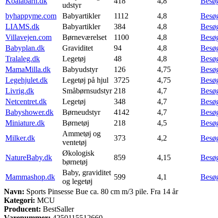
Koalabarn.dk
418
4,8
Besø
udstyr
byhappyme.com
Babyartikler
1112
4,8
Besø
LIAMS.dk
Babyartikler
384
4,8
Besø
Villavejen.com
Børneværelset
1100
4,8
Besø
Babyplan.dk
Graviditet
94
4,8
Besø
Tralaleg.dk
Legetøj
48
4,8
Besø
MamaMilla.dk
Babyudstyr
126
4,75
Besø
Legehjulet.dk
Legetøj på hjul
3725
4,75
Besø
Livrig.dk
Småbørnsudstyr
218
4,7
Besø
Netcentret.dk
Legetøj
348
4,7
Besø
Babyshower.dk
Børneudstyr
4142
4,7
Besø
Miniature.dk
Børnetøj
218
4,5
Besø
Ammetøj og
Milker.dk
373
4,2
Besø
ventetøj
Økologisk
NatureBaby.dk
859
4,15
Besø
børnetøj
Baby, graviditet
Mammashop.dk
599
4,1
Besø
og legetøj
Navn:
Sports Pinsesse Bue ca. 80 cm m/3 pile. Fra 14 år
Kategori:
MCU
Producent:
BestSaller
Varenummer:
4250115512660