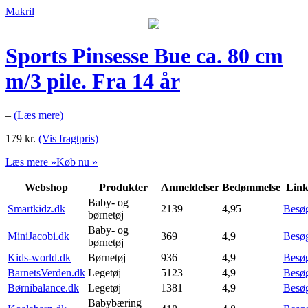
Makril
Sports Pinsesse Bue ca. 80 cm
m/3 pile. Fra 14 år
–
(Læs mere)
179
kr.
(Vis fragtpris)
Læs mere »
Køb nu »
Webshop
Produkter
Anmeldelser
Bedømmelse
Lin
Baby- og
Smartkidz.dk
2139
4,95
Besø
børnetøj
Baby- og
MiniJacobi.dk
369
4,9
Besø
børnetøj
Kids-world.dk
Børnetøj
936
4,9
Besø
BarnetsVerden.dk
Legetøj
5123
4,9
Besø
Børnibalance.dk
Legetøj
1381
4,9
Besø
Babybæring