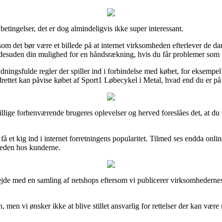
tingelser, det er dog almindeligvis ikke super interessant.
ersom det bør være et billede på at internet virksomheden efterlever de dan
 desuden din mulighed for en håndsrækning, hvis du får problemer som f
dningsfulde regler der spiller ind i forbindelse med købet, for eksempel d
ttet kan påvise købet af Sport1 Løbecykel i Metal, hvad end du er på u
killige forhenværende brugeres oplevelser og herved foreslåes det, at d
få et kig ind i internet forretningens popularitet. Tilmed ses endda o
sheden hos kunderne.
bejde med en samling af netshops eftersom vi publicerer virksomhedernes
 men vi ønsker ikke at blive stillet ansvarlig for rettelser der kan være 