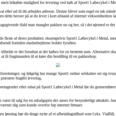
mest letkøbte mulighed for levering ved køb af Sport1 Løbecykel i Met
vat eller ud til dit arbejdes adresse. Denne bliver som regel en tak min
n dette beroer på at du lever i kort afstand af internet virksomhedens la
slagsgivende ifald man mangler pakken nu og her, så i det øjemed er det 
 de fleste af deres produkter, eksempelvis Sport1 Løbecykel i Metal, men
afsendt forinden medarbejderne holder fyraften.
ilfælde er det forudsat at der købes for en bestemt sum. Alternativt s
 få fragtmanden til at køre din bestilling til en pakkeshop.
forretninger, og følgelig har mange Sport1 online selskaber set sig tvun
præstere fragtfri levering.
foretagender efter rabat på Sport1 Løbecykel i Metal før du gennemfører d
varer til salg for en udsalgspris der anses for besynderligt attraktiv, b
et værner dig som kunde overfor fup internet firmaer.
øsning bør du drage nytte af et afbetalingstilbud som f.eks. ViaBill, fo