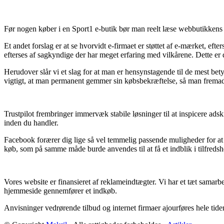
Før nogen køber i en Sport1 e-butik bør man reelt læse webbutikkens be
Et andet forslag er at se hvorvidt e-firmaet er støttet af e-mærket, eft
efterses af sagkyndige der har meget erfaring med vilkårene. Dette er
Herudover slår vi et slag for at man er hensynstagende til de mest bety
vigtigt, at man permanent gemmer sin købsbekræftelse, så man fremadre
Trustpilot frembringer immervæk stabile løsninger til at inspicere ads
inden du handler.
Facebook forærer dig lige så vel temmelig passende muligheder for at 
køb, som på samme måde burde anvendes til at få et indblik i tilfred
Vores website er finansieret af reklameindtægter. Vi har et tæt samar
hjemmeside gennemfører et indkøb.
Anvisninger vedrørende tilbud og internet firmaer ajourføres hele tiden,