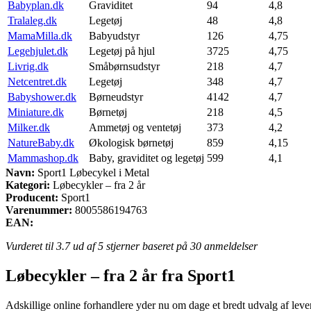
Babyplan.dk
Graviditet
94
4,8
Tralaleg.dk
Legetøj
48
4,8
MamaMilla.dk
Babyudstyr
126
4,75
Legehjulet.dk
Legetøj på hjul
3725
4,75
Livrig.dk
Småbørnsudstyr
218
4,7
Netcentret.dk
Legetøj
348
4,7
Babyshower.dk
Børneudstyr
4142
4,7
Miniature.dk
Børnetøj
218
4,5
Milker.dk
Ammetøj og ventetøj
373
4,2
NatureBaby.dk
Økologisk børnetøj
859
4,15
Mammashop.dk
Baby, graviditet og legetøj
599
4,1
Navn:
Sport1 Løbecykel i Metal
Kategori:
Løbecykler – fra 2 år
Producent:
Sport1
Varenummer:
8005586194763
EAN:
Vurderet til
3.7
ud af 5 stjerner baseret på
30
anmeldelser
Løbecykler – fra 2 år fra Sport1
Adskillige online forhandlere yder nu om dage et bredt udvalg af leverin