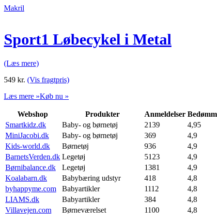
Makril
Sport1 Løbecykel i Metal
(Læs mere)
549
kr.
(Vis fragtpris)
Læs mere »
Køb nu »
Webshop
Produkter
Anmeldelser
Bedømme
Smartkidz.dk
Baby- og børnetøj
2139
4,95
MiniJacobi.dk
Baby- og børnetøj
369
4,9
Kids-world.dk
Børnetøj
936
4,9
BarnetsVerden.dk
Legetøj
5123
4,9
Børnibalance.dk
Legetøj
1381
4,9
Koalabarn.dk
Babybæring udstyr
418
4,8
byhappyme.com
Babyartikler
1112
4,8
LIAMS.dk
Babyartikler
384
4,8
Villavejen.com
Børneværelset
1100
4,8