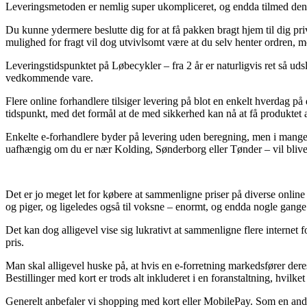
Leveringsmetoden er nemlig super ukompliceret, og endda tilmed den 
Du kunne ydermere beslutte dig for at få pakken bragt hjem til dig pri
mulighed for fragt vil dog utvivlsomt være at du selv henter ordren, me
Leveringstidspunktet på Løbecykler – fra 2 år er naturligvis ret så ud
vedkommende vare.
Flere online forhandlere tilsiger levering på blot en enkelt hverdag på
tidspunkt, med det formål at de med sikkerhed kan nå at få produktet 
Enkelte e-forhandlere byder på levering uden beregning, men i mange t
uafhængig om du er nær Kolding, Sønderborg eller Tønder – vil blive at
Det er jo meget let for købere at sammenligne priser på diverse online 
og piger, og ligeledes også til voksne – enormt, og endda nogle gange 
Det kan dog alligevel vise sig lukrativt at sammenligne flere internet 
pris.
Man skal alligevel huske på, at hvis en e-forretning markedsfører deres 
Bestillinger med kort er trods alt inkluderet i en foranstaltning, hvilk
Generelt anbefaler vi shopping med kort eller MobilePay. Som en anden l