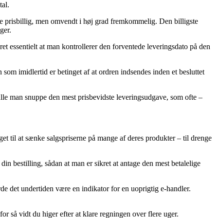
al.
dre prisbillig, men omvendt i høj grad fremkommelig. Den billigste
ger.
ret essentielt at man kontrollerer den forventede leveringsdato på den
 som imidlertid er betinget af at ordren indsendes inden et besluttet
kulle man snuppe den mest prisbevidste leveringsudgave, som ofte –
get til at sænke salgspriserne på mange af deres produkter – til drenge
in bestilling, sådan at man er sikret at antage den mest betalelige
urde det undertiden være en indikator for en uoprigtig e-handler.
r så vidt du higer efter at klare regningen over flere uger.