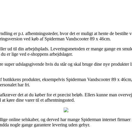
ndling er p.t. afhentningssteder, hvor det er muligt at hente de bestilte 
everingsversion ved køb af Spiderman Vandscooter 89 x 46cm.
ller ud til din arbejdsplads. Leveringsmetoden er mange gange en smul
 du er lige ved e-shoppens arbejdslager.
super udslagsgivende hvis du står og skal bruge dine nye produkter lige 
 butikkens produkter, eksempelvis Spiderman Vandscooter 89 x 46cm, so
rsonalet har fri.
fkræver det at du køber for et præcist beløb. Ellers kunne man overveje
l at køre dine varer til et afhentningssted.
kellige online selskaber, og derved har mange Spiderman internet firmaer s
 endda nogle gange garantere levering uden gebyr.