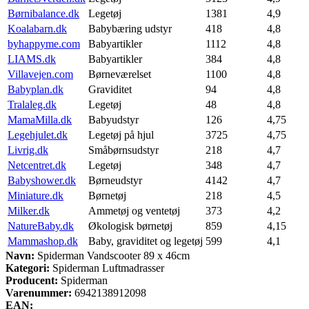
Børnibalance.dk
Legetøj
1381
4,9
Koalabarn.dk
Babybæring udstyr
418
4,8
byhappyme.com
Babyartikler
1112
4,8
LIAMS.dk
Babyartikler
384
4,8
Villavejen.com
Børneværelset
1100
4,8
Babyplan.dk
Graviditet
94
4,8
Tralaleg.dk
Legetøj
48
4,8
MamaMilla.dk
Babyudstyr
126
4,75
Legehjulet.dk
Legetøj på hjul
3725
4,75
Livrig.dk
Småbørnsudstyr
218
4,7
Netcentret.dk
Legetøj
348
4,7
Babyshower.dk
Børneudstyr
4142
4,7
Miniature.dk
Børnetøj
218
4,5
Milker.dk
Ammetøj og ventetøj
373
4,2
NatureBaby.dk
Økologisk børnetøj
859
4,15
Mammashop.dk
Baby, graviditet og legetøj
599
4,1
Navn:
Spiderman Vandscooter 89 x 46cm
Kategori:
Spiderman Luftmadrasser
Producent:
Spiderman
Varenummer:
6942138912098
EAN: