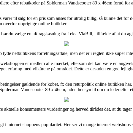
rhandlere efter rabatkoder på Spiderman Vandscooter 89 x 46cm forud for 
varer til salg for en pris som anses for utrolig billig, så kunne det for 
en overfor uoprigtige online butikker.
bør du vælge en afdragsløsning fra f.eks. ViaBill, i tilfælde af at du agt
yde netbutikkens forretningsaftale, men det er i reglen ikke super inte
ebshoppen er medlem af e-mærket, eftersom det kan være en angivelse
eget erfaring med vilkårene på området. Dette er desuden en god lejlighed 
etingelser gældende for købet, fx den returpolitik online butikken har. I
Spiderman Vandscooter 89 x 46cm, uden hensyn til om du leder efter et p
ere aktuelle konsumenters vurderinger og herved tilrådes det, at du tag
igt i internet shoppens popularitet. Her ser vi mange internet webshops