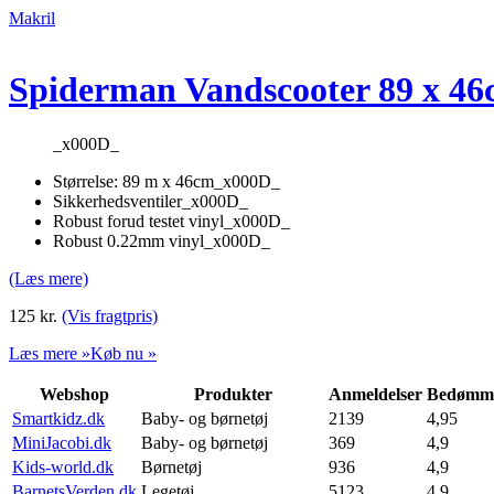
Makril
Spiderman Vandscooter 89 x 4
_x000D_
Størrelse: 89 m x 46cm_x000D_
Sikkerhedsventiler_x000D_
Robust forud testet vinyl_x000D_
Robust 0.22mm vinyl_x000D_
(Læs mere)
125
kr.
(Vis fragtpris)
Læs mere »
Køb nu »
Webshop
Produkter
Anmeldelser
Bedømme
Smartkidz.dk
Baby- og børnetøj
2139
4,95
MiniJacobi.dk
Baby- og børnetøj
369
4,9
Kids-world.dk
Børnetøj
936
4,9
BarnetsVerden.dk
Legetøj
5123
4,9