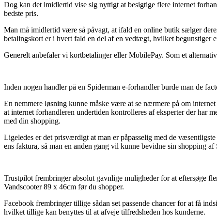
Dog kan det imidlertid vise sig nyttigt at besigtige flere internet fo
bedste pris.
Man må imidlertid være så påvagt, at ifald en online butik sælger deres 
betalingskort er i hvert fald en del af en vedtægt, hvilket begunstiger 
Generelt anbefaler vi kortbetalinger eller MobilePay. Som et alternativ 
Inden nogen handler på en Spiderman e-forhandler burde man de facto t
En nemmere løsning kunne måske være at se nærmere på om internet w
at internet forhandleren undertiden kontrolleres af eksperter der har m
med din shopping.
Ligeledes er det prisværdigt at man er påpasselig med de væsentligste b
ens faktura, så man en anden gang vil kunne bevidne sin shopping af 
Trustpilot frembringer absolut gavnlige muligheder for at eftersøge fl
Vandscooter 89 x 46cm før du shopper.
Facebook frembringer tillige sådan set passende chancer for at få inds
hvilket tillige kan benyttes til at afveje tilfredsheden hos kunderne.