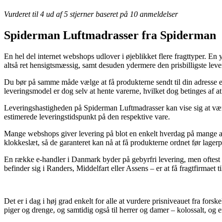
Vurderet til
4
ud af 5 stjerner baseret på
10
anmeldelser
Spiderman Luftmadrasser fra Spiderman
En hel del internet webshops udlover i øjeblikket flere fragttyper. En y
altså ret hensigtsmæssig, samt desuden ydermere den prisbilligste l
Du bør på samme måde vælge at få produkterne sendt til din adresse e
leveringsmodel er dog selv at hente varerne, hvilket dog betinges af at
Leveringshastigheden på Spiderman Luftmadrasser kan vise sig at være 
estimerede leveringstidspunkt på den respektive vare.
Mange webshops giver levering på blot en enkelt hverdag på mange af
klokkeslæt, så de garanteret kan nå at få produkterne ordnet før lagerpe
En række e-handler i Danmark byder på gebyrfri levering, men oftest a
befinder sig i Randers, Middelfart eller Assens – er at få fragtfirmaet ti
Det er i dag i høj grad enkelt for alle at vurdere prisniveauet fra fors
piger og drenge, og samtidig også til herrer og damer – kolossalt, og