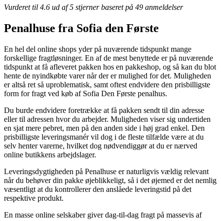
Vurderet til
4.6
ud af 5 stjerner baseret på
49
anmeldelser
Penalhuse fra Sofia den Første
En hel del online shops yder på nuværende tidspunkt mange
forskellige fragtløsninger. En af de mest benyttede er på nuværende
tidspunkt at få afleveret pakken hos en pakkeshop, og så kan du blot
hente de nyindkøbte varer når der er mulighed for det. Muligheden
er altså ret så uproblematisk, samt oftest endvidere den prisbilligste
form for fragt ved køb af Sofia Den Første penalhus.
Du burde endvidere foretrække at få pakken sendt til din adresse
eller til adressen hvor du arbejder. Muligheden viser sig undertiden
en sjat mere pebret, men på den anden side i høj grad enkel. Den
prisbilligste leveringsmanér vil dog i de fleste tilfælde være at du
selv henter varerne, hvilket dog nødvendiggør at du er nærved
online butikkens arbejdslager.
Leveringsdygtigheden på Penalhuse er naturligvis vældig relevant
når du behøver din pakke øjeblikkeligt, så i det øjemed er det nemlig
væsentligt at du kontrollerer den anslåede leveringstid på det
respektive produkt.
En masse online selskaber giver dag-til-dag fragt på massevis af