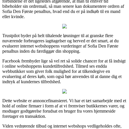
forbindelse er det ligeledes afgørende, at man til enhver tid
bibeholder sin ordremail, så man senere kan dokumentere ordren af
Sofia Den Første penalhus, hvad end du er på indkøb til en mand
eller kvinde.
Trustpilot byder på helt tiltalende løsninger til at granske flere
nuværende forbrugeres iagttagelser og herved er det smart, at du
evaluerer internet webshoppens vurderinger af Sofia Den Første
penalhus inden du færdiggør din shopping.
Facebook frembyder lige så vel ret så solide chancer for at få indsigt
i online webshoppens kundetilfredshed. Tilmed ses endda
webbutikker som giver folk mulighed for at tilkendegive en
evaluering af deres køb, som også bør anvendes til at danne dig et
indtryk af kundernes tilfredshed.
Dette website er annoncefinansieret. Vi har et tæt samarbejde med et
hold af online firmaer i form af at vi fremviser butikkernes varer, og
modtager godtgørelse forudsat en bruger fra vores hjemmeside
foretager en transaktion.
Viden vedrørende tilbud og internet webshops vedligeholdes ofte,