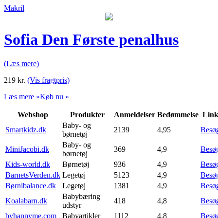
Makril
Sofia Den Første penalhus
(Læs mere)
219
kr.
(Vis fragtpris)
Læs mere »
Køb nu »
Webshop
Produkter
Anmeldelser
Bedømmelse
Lin
Baby- og
Smartkidz.dk
2139
4,95
Besø
børnetøj
Baby- og
MiniJacobi.dk
369
4,9
Besø
børnetøj
Kids-world.dk
Børnetøj
936
4,9
Besø
BarnetsVerden.dk
Legetøj
5123
4,9
Besø
Børnibalance.dk
Legetøj
1381
4,9
Besø
Babybæring
Koalabarn.dk
418
4,8
Besø
udstyr
byhappyme.com
Babyartikler
1112
4,8
Besø