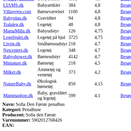
LIAMS.dk
Babyartikler
384
4,8
Besø
Villavejen.com
Børneværelset
1100
4,8
Besø
Babyplan.dk
Graviditet
94
4,8
Besø
Tralaleg.dk
Legetøj
48
4,8
Besø
MamaMilla.dk
Babyudstyr
126
4,75
Besø
Legehjulet.dk
Legetøj på hjul
3725
4,75
Besø
Livrig.dk
Småbørnsudstyr
218
4,7
Besø
Netcentret.dk
Legetøj
348
4,7
Besø
Babyshower.dk
Børneudstyr
4142
4,7
Besø
Miniature.dk
Børnetøj
218
4,5
Besø
Ammetøj og
Milker.dk
373
4,2
Besø
ventetøj
Økologisk
NatureBaby.dk
859
4,15
Besø
børnetøj
Baby, graviditet
Mammashop.dk
599
4,1
Besø
og legetøj
Navn:
Sofia Den Første penalhus
Kategori:
Penalhuse
Producent:
Sofia den Første
Varenummer:
5902012768426
EAN: