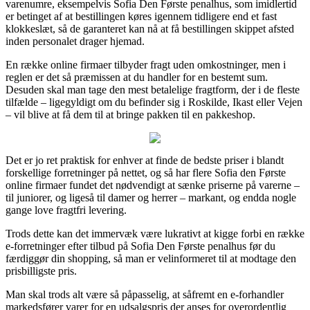
varenumre, eksempelvis Sofia Den Første penalhus, som imidlertid
er betinget af at bestillingen køres igennem tidligere end et fast
klokkeslæt, så de garanteret kan nå at få bestillingen skippet afsted
inden personalet drager hjemad.
En række online firmaer tilbyder fragt uden omkostninger, men i
reglen er det så præmissen at du handler for en bestemt sum.
Desuden skal man tage den mest betalelige fragtform, der i de fleste
tilfælde – ligegyldigt om du befinder sig i Roskilde, Ikast eller Vejen
– vil blive at få dem til at bringe pakken til en pakkeshop.
Det er jo ret praktisk for enhver at finde de bedste priser i blandt
forskellige forretninger på nettet, og så har flere Sofia den Første
online firmaer fundet det nødvendigt at sænke priserne på varerne –
til juniorer, og ligeså til damer og herrer – markant, og endda nogle
gange love fragtfri levering.
Trods dette kan det immervæk være lukrativt at kigge forbi en række
e-forretninger efter tilbud på Sofia Den Første penalhus før du
færdiggør din shopping, så man er velinformeret til at modtage den
prisbilligste pris.
Man skal trods alt være så påpasselig, at såfremt en e-forhandler
markedsfører varer for en udsalgspris der anses for overordentlig