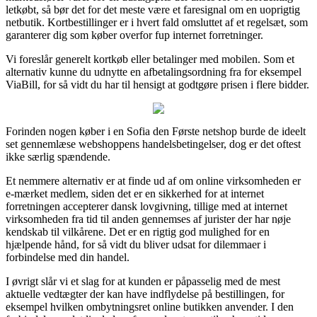
letkøbt, så bør det for det meste være et faresignal om en uoprigtig
netbutik. Kortbestillinger er i hvert fald omsluttet af et regelsæt, som
garanterer dig som køber overfor fup internet forretninger.
Vi foreslår generelt kortkøb eller betalinger med mobilen. Som et
alternativ kunne du udnytte en afbetalingsordning fra for eksempel
ViaBill, for så vidt du har til hensigt at godtgøre prisen i flere bidder.
Forinden nogen køber i en Sofia den Første netshop burde de ideelt
set gennemlæse webshoppens handelsbetingelser, dog er det oftest
ikke særlig spændende.
Et nemmere alternativ er at finde ud af om online virksomheden er
e-mærket medlem, siden det er en sikkerhed for at internet
forretningen accepterer dansk lovgivning, tillige med at internet
virksomheden fra tid til anden gennemses af jurister der har nøje
kendskab til vilkårene. Det er en rigtig god mulighed for en
hjælpende hånd, for så vidt du bliver udsat for dilemmaer i
forbindelse med din handel.
I øvrigt slår vi et slag for at kunden er påpasselig med de mest
aktuelle vedtægter der kan have indflydelse på bestillingen, for
eksempel hvilken ombytningsret online butikken anvender. I den