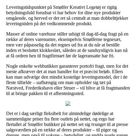
Leveringstidspunktet på Smølfer Kreativt Legetøj er rigtig
betydningsfuld forudsat vi har behov for dine nye produkter
omgående, og herved er det ret så centralt at man dobbelttjekker
leveringstiden på det vedkommende produkt.
Masser af online varehuse stiller udsigt til dag-til-dag fragt på en
række af deres varenumre, eksempelvis Smølferne tegnesæt,
men vær påpasselig da det regnes ud fra at du når at bestille
inden et besluttet klokkeslæt, således at de sandsynligvis kan nå
at få ordren hen til fragtfirmaet før de lageransatte har fri.
Nogle enkelte webbutikker garanterer portofri fragt, men for det
meste afkræver det at man handler for et præcist beløb. Ellers
kan man udvælge den mindst kostelige leveringsmodel, der i de
fleste tilfælde – uafhængig om man opholder sig tæt på
Næstved, Frederikshavn eller Struer – vil blive at få fragtmanden
til at bringe pakken til et afhentningssted.
Det er i dag særligt fleksibelt for almindelige dødelige at
sammenligne priser fra flere outlets på nettet, og ergo har
flertallet af Smølfer butikker på nettet set sig tvunget til at presse
salgsværdien på en række af deres produkter – til piger og
drenge, men også til voksne – betydeligt, og endda nogle gange