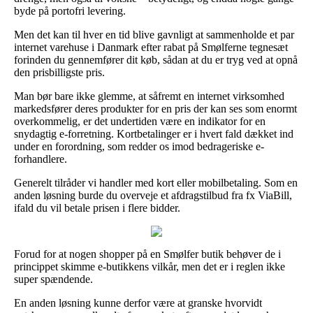
byde på portofri levering.
Men det kan til hver en tid blive gavnligt at sammenholde et par
internet varehuse i Danmark efter rabat på Smølferne tegnesæt
forinden du gennemfører dit køb, sådan at du er tryg ved at opnå
den prisbilligste pris.
Man bør bare ikke glemme, at såfremt en internet virksomhed
markedsfører deres produkter for en pris der kan ses som enormt
overkommelig, er det undertiden være en indikator for en
snydagtig e-forretning. Kortbetalinger er i hvert fald dækket ind
under en forordning, som redder os imod bedrageriske e-
forhandlere.
Generelt tilråder vi handler med kort eller mobilbetaling. Som en
anden løsning burde du overveje et afdragstilbud fra fx ViaBill,
ifald du vil betale prisen i flere bidder.
Forud for at nogen shopper på en Smølfer butik behøver de i
princippet skimme e-butikkens vilkår, men det er i reglen ikke
super spændende.
En anden løsning kunne derfor være at granske hvorvidt