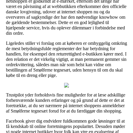
netshoppen er godkendt af e-mærket, eftersom det længe har
været en påvisning af at webbutikken efterkommer den officielle
danske lovgivning, udover at internet shoppen nu og da
overværes af sagkyndige der har den nødvendige knowhow om
de gældende bestemmelser. Dette er en god lejlighed til
hjælpende service, hvis du oplever dilemmaer i forbindelse med
din ordre.
Ligeledes stiller vi forslag om at køberen er omhyggelig omkring
de mest betydningsfulde reglementer der har betydning for
handlen, for eksempel den returrettighed e-butikken kører med. I
den relation er det virkelig vigtigt, at man permanent gemmer sin
ordrekvittering, således man når som helst kan vidne om
bestillingen af Smølferne tegnesæt, uden hensyn til om du skal
købe til en dreng eller pige.
Trustpilot yder forholdsvis fine muligheder for at læse adskillige
forhenværende kunders erfaringer og på grund af dette er det at
foretrække, at du ser nærmere på internet shoppens anmeldelser
af Smølferne tegnesæt forud for at du færdiggør din shopping.
Facebook giver dig endvidere fuldkommen gode løsninger til at
få kendskab til online forretningens popularitet. Desuden møder
vi nogle internet butikker hvor folk kan ytre en evaluering af