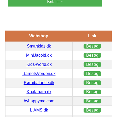
Køb nu »
Webshop
Link
Smartkidz.dk
Besøg
MiniJacobi.dk
Besøg
Kids-world.dk
Besøg
BarnetsVerden.dk
Besøg
Børnibalance.dk
Besøg
Koalabarn.dk
Besøg
byhappyme.com
Besøg
LIAMS.dk
Besøg