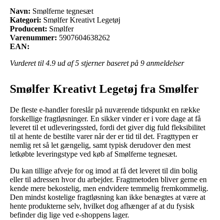
Navn:
Smølferne tegnesæt
Kategori:
Smølfer Kreativt Legetøj
Producent:
Smølfer
Varenummer:
5907604638262
EAN:
Vurderet til
4.9
ud af 5 stjerner baseret på
9
anmeldelser
Smølfer Kreativt Legetøj fra Smølfer
De fleste e-handler foreslår på nuværende tidspunkt en række
forskellige fragtløsninger. En sikker vinder er i vore dage at få
leveret til et udleveringssted, fordi det giver dig fuld fleksibilitet
til at hente de bestilte varer når der er tid til det. Fragttypen er
nemlig ret så let gængelig, samt typisk derudover den mest
letkøbte leveringstype ved køb af Smølferne tegnesæt.
Du kan tillige afveje for og imod at få det leveret til din bolig
eller til adressen hvor du arbejder. Fragtmetoden bliver gerne en
kende mere bekostelig, men endvidere temmelig fremkommelig.
Den mindst kostelige fragtløsning kan ikke benægtes at være at
hente produkterne selv, hvilket dog afhænger af at du fysisk
befinder dig lige ved e-shoppens lager.