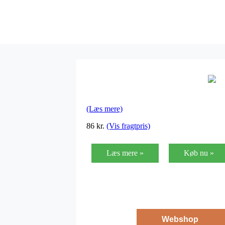
(Læs mere)
86
kr.
(Vis fragtpris)
Læs mere »
Køb nu »
Webshop