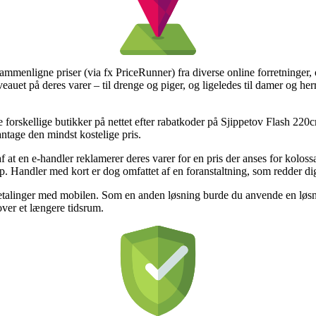
sammenligne priser (via fx PriceRunner) fra diverse online forretninger
niveauet på deres varer – til drenge og piger, og ligeledes til damer og h
forskellige butikker på nettet efter rabatkoder på Sjippetov Flash 220
 antage den mindst kostelige pris.
f at en e-handler reklamerer deres varer for en pris der anses for koloss
op. Handler med kort er dog omfattet af en foranstaltning, som redder di
r betalinger med mobilen. Som en anden løsning burde du anvende en løsn
over et længere tidsrum.