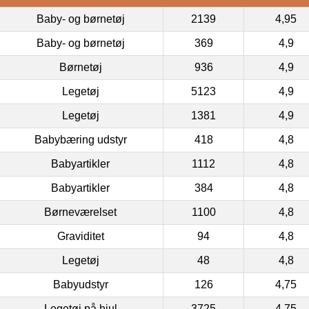
Baby- og børnetøj
2139
4,95
Baby- og børnetøj
369
4,9
Børnetøj
936
4,9
Legetøj
5123
4,9
Legetøj
1381
4,9
Babybæring udstyr
418
4,8
Babyartikler
1112
4,8
Babyartikler
384
4,8
Børneværelset
1100
4,8
Graviditet
94
4,8
Legetøj
48
4,8
Babyudstyr
126
4,75
Legetøj på hjul
3725
4,75