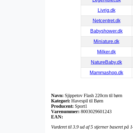
Livrig.dk
Netcentret.dk
Babyshower.dk
Miniature.dk
Milker.dk
NatureBaby.dk
Mammashop.dk
Navn:
Sjippetov Flash 220cm til børn
Kategori:
Havespil til Børn
Producent:
Sport1
Varenummer:
8003029601243
EAN:
Vurderet til
3.9
ud af 5 stjerner baseret på
1