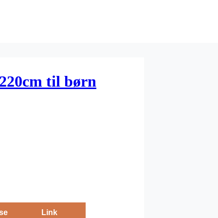
 220cm til børn
se
Link