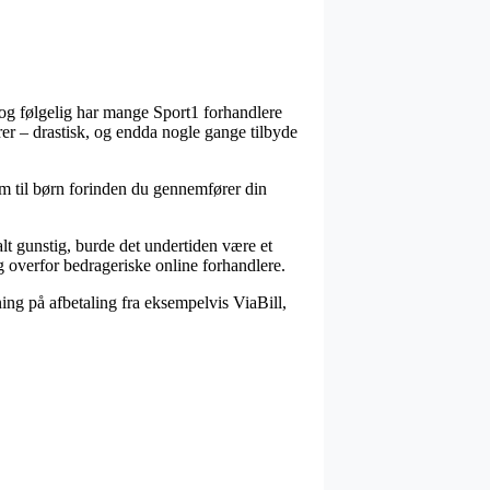
, og følgelig har mange Sport1 forhandlere
errer – drastisk, og endda nogle gange tilbyde
cm til børn forinden du gennemfører din
alt gunstig, burde det undertiden være et
g overfor bedrageriske online forhandlere.
ing på afbetaling fra eksempelvis ViaBill,