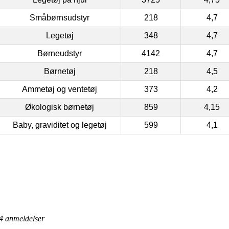
Småbørnsudstyr
218
4,7
Legetøj
348
4,7
Børneudstyr
4142
4,7
Børnetøj
218
4,5
Ammetøj og ventetøj
373
4,2
Økologisk børnetøj
859
4,15
Baby, graviditet og legetøj
599
4,1
4
anmeldelser