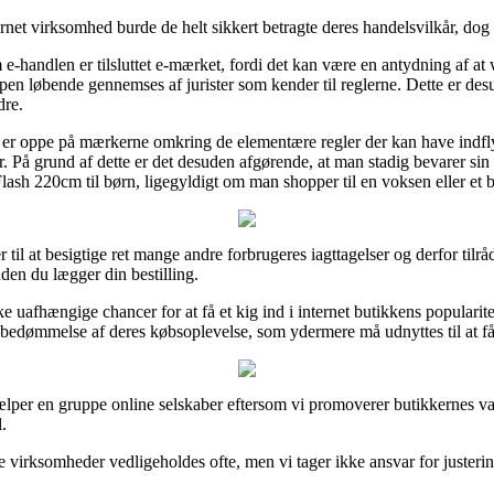
net virksomhed burde de helt sikkert betragte deres handelsvilkår, dog er
e-handlen er tilsluttet e-mærket, fordi det kan være en antydning af a
en løbende gennemses af jurister som kender til reglerne. Dette er desud
dre.
n er oppe på mærkerne omkring de elementære regler der kan have indfly
r. På grund af dette er det desuden afgørende, at man stadig bevarer sin
lash 220cm til børn, ligegyldigt om man shopper til en voksen eller et b
r til at besigtige ret mange andre forbrugeres iagttagelser og derfor tilrå
den du lægger din bestilling.
uafhængige chancer for at få et kig ind i internet butikkens popularite
n bedømmelse af deres købsoplevelse, som ydermere må udnyttes til at få
lper en gruppe online selskaber eftersom vi promoverer butikkernes vare
.
virksomheder vedligeholdes ofte, men vi tager ikke ansvar for justerin