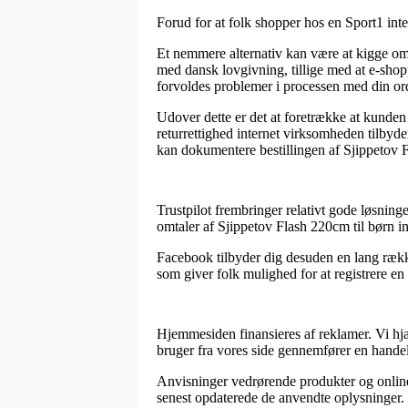
Forud for at folk shopper hos en Sport1 inter
Et nemmere alternativ kan være at kigge om 
med dansk lovgivning, tillige med at e-shopp
forvoldes problemer i processen med din or
Udover dette er det at foretrække at kunde
returrettighed internet virksomheden tilbyde
kan dokumentere bestillingen af Sjippetov F
Trustpilot frembringer relativt gode løsninge
omtaler af Sjippetov Flash 220cm til børn in
Facebook tilbyder dig desuden en lang række 
som giver folk mulighed for at registrere e
Hjemmesiden finansieres af reklamer. Vi hjæ
bruger fra vores side gennemfører en handel
Anvisninger vedrørende produkter og online 
senest opdaterede de anvendte oplysninger.