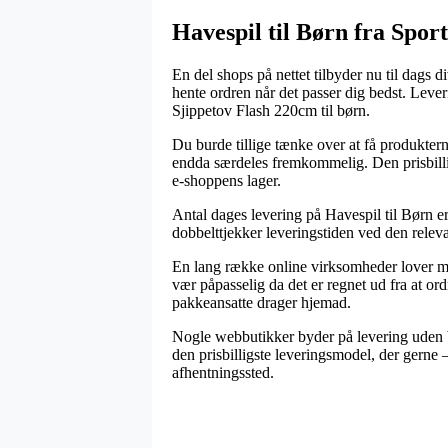
Havespil til Børn fra Spor
En del shops på nettet tilbyder nu til dags 
hente ordren når det passer dig bedst. Leve
Sjippetov Flash 220cm til børn.
Du burde tillige tænke over at få produkterne
endda særdeles fremkommelig. Den prisbilligs
e-shoppens lager.
Antal dages levering på Havespil til Børn er 
dobbelttjekker leveringstiden ved den releva
En lang række online virksomheder lover mu
vær påpasselig da det er regnet ud fra at ord
pakkeansatte drager hjemad.
Nogle webbutikker byder på levering uden bet
den prisbilligste leveringsmodel, der gerne –
afhentningssted.