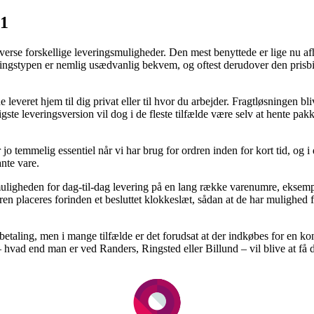
t1
diverse forskellige leveringsmuligheder. Den mest benyttede er lige nu af
ringstypen er nemlig usædvanlig bekvem, og oftest derudover den prisbil
 leveret hjem til dig privat eller til hvor du arbejder. Fragtløsningen b
te leveringsversion vil dog i de fleste tilfælde være selv at hente pakk
jo temmelig essentiel når vi har brug for ordren inden for kort tid, og i
nte vare.
ligheden for dag-til-dag levering på en lang række varenumre, eksemp
ren placeres forinden et besluttet klokkeslæt, sådan at de har mulighed f
aling, men i mange tilfælde er det forudsat at der indkøbes for en konkr
 hvad end man er ved Randers, Ringsted eller Billund – vil blive at få dem