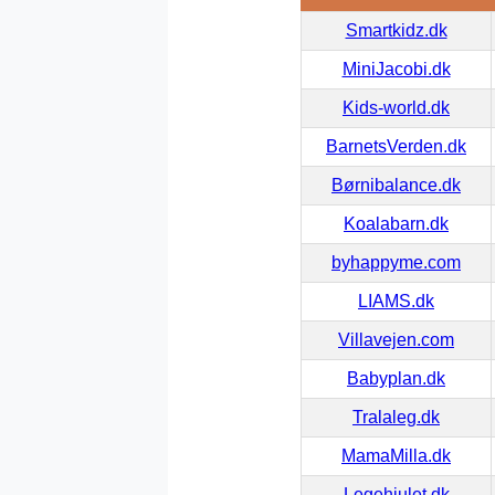
Smartkidz.dk
MiniJacobi.dk
Kids-world.dk
BarnetsVerden.dk
Børnibalance.dk
Koalabarn.dk
byhappyme.com
LIAMS.dk
Villavejen.com
Babyplan.dk
Tralaleg.dk
MamaMilla.dk
Legehjulet.dk