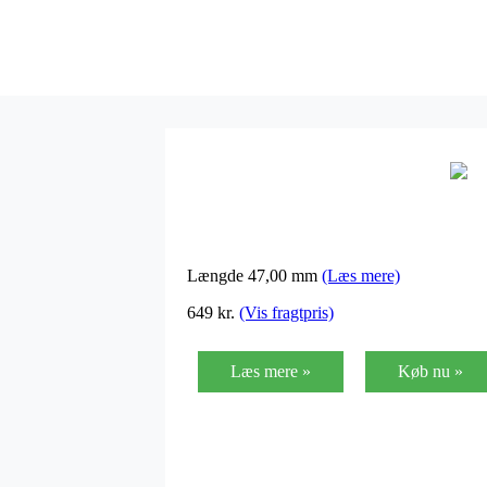
Længde 47,00 mm
(Læs mere)
649
kr.
(Vis fragtpris)
Læs mere »
Køb nu »