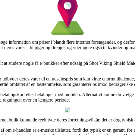
 søge information om priser i blandt flere internet foretagender, og derf
af deres varer – til piger og drenge, og yderligere også til kvinder og 
belt at studere nogle få e-butikker efter udsalg på Shot Viking Shield M
op udbyder deres varer til en udsalgspris som kan virke enormt tiltalen
ertid omfattet af en bestemmelse, som garanterer os imod bedrageriske 
 betalingskort eller betalinger med mobilen. Alternativt kunne du vælge
tale regningen over en længere periode.
rnet butik kunne de reelt tyde deres forretningsvilkår, det er dog typis
f om e-handlen er e-mærke tilsluttet, fordi det typisk er en garanti for