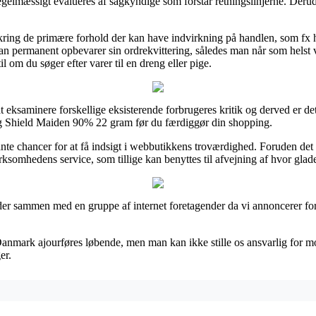
gelmæssigt evalueres af sagkyndige som forstår retningslinjerne. Derudov
ring de primære forhold der kan have indvirkning på handlen, som fx hv
man permanent opbevarer sin ordrekvittering, således man når som helst
om du søger efter varer til en dreng eller pige.
 at eksaminere forskellige eksisterende forbrugeres kritik og derved er d
ing Shield Maiden 90% 22 gram før du færdiggør din shopping.
e chancer for at få indsigt i webbutikkens troværdighed. Foruden det s
ksomhedens service, som tillige kan benyttes til afvejning af hvor glad
ejder sammen med en gruppe af internet foretagender da vi annoncerer fo
anmark ajourføres løbende, men man kan ikke stille os ansvarlig for mod
er.