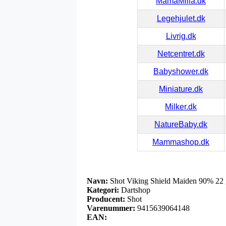
MamaMilla.dk
Legehjulet.dk
Livrig.dk
Netcentret.dk
Babyshower.dk
Miniature.dk
Milker.dk
NatureBaby.dk
Mammashop.dk
Navn:
Shot Viking Shield Maiden 90% 22
Kategori:
Dartshop
Producent:
Shot
Varenummer:
9415639064148
EAN: