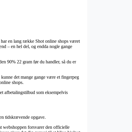
or har en lang række Shot online shops været
mænd – en hel del, og endda nogle gange
aiden 90% 22 gram før du handler, så du er
de, kunne det mange gange være et fingerpeg
online shops.
 et afbetalingstilbud som eksempelvis
k en tidskrævende opgave.
 at webshoppen forsvarer den officielle