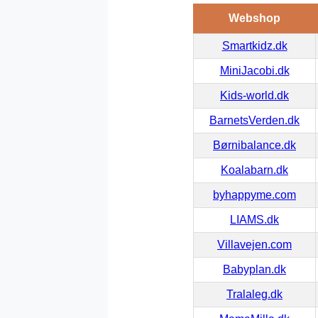
Webshop
Smartkidz.dk
MiniJacobi.dk
Kids-world.dk
BarnetsVerden.dk
Børnibalance.dk
Koalabarn.dk
byhappyme.com
LIAMS.dk
Villavejen.com
Babyplan.dk
Tralaleg.dk