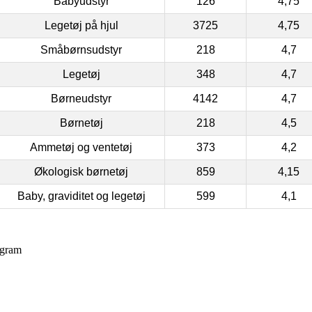
Babyudstyr
126
4,75
Legetøj på hjul
3725
4,75
Småbørnsudstyr
218
4,7
Legetøj
348
4,7
Børneudstyr
4142
4,7
Børnetøj
218
4,5
Ammetøj og ventetøj
373
4,2
Økologisk børnetøj
859
4,15
Baby, graviditet og legetøj
599
4,1
 gram