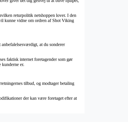
er giver det dig genvej til at blive hjulpet,
ilken returpolitik netshoppen lover. I den
 vil kunne vidne om ordren af Shot Viking
et anbefalelsesværdigt, at du sonderer
es faktisk internet foretagender som gør
e kunderne er.
rretningernes tilbud, og modtager betaling
ifikationer der kan være foretaget efter at