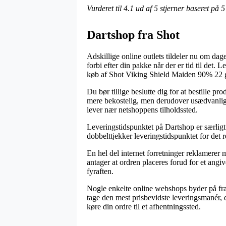
Vurderet til
4.1
ud af 5 stjerner baseret på
5
Dartshop fra Shot
Adskillige online outlets tildeler nu om dag
forbi efter din pakke når der er tid til de
køb af Shot Viking Shield Maiden 90% 22 
Du bør tillige beslutte dig for at bestille pr
mere bekostelig, men derudover usædvanlig p
lever nær netshoppens tilholdssted.
Leveringstidspunktet på Dartshop er særligt
dobbelttjekker leveringstidspunktet for det 
En hel del internet forretninger reklamere
antager at ordren placeres forud for et angiv
fyraften.
Nogle enkelte online webshops byder på frag
tage den mest prisbevidste leveringsmanér, d
køre din ordre til et afhentningssted.