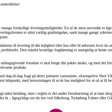
anmeldelser
e mange forskellige leveringsmuligheder. En af de mest anvendte er lige
t. Leveringsformen er altså vældig gnidningsløs, samt mange gange yderme
gram.
odukterne til levering til din lejlighed eller hus eller til adressen hvor 
roblemfri. Den mindst kostelige fragtløsning er unægtelig at hente ord
 udslagsgivende forudsat vi skal bruge din pakke straks, og med det for
relevante produkt.
r med dag-til-dag fragt på deres primære varenumre, eksempelvis Shot 
ent tidspunkt, med hensynstagen til at de har mulighed for at nå at få be
t uden betaling, men i reglen er det under forudsætning af at man shop
er tit – ligegyldigt om du bor ved Silkeborg, Nykøbing Falster eller Gill