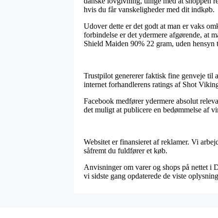
danske lovgivning, tillige med at shoppen re
hvis du får vanskeligheder med dit indkøb.
Udover dette er det godt at man er vaks omk
forbindelse er det ydermere afgørende, at 
Shield Maiden 90% 22 gram, uden hensyn til 
Trustpilot genererer faktisk fine genveje til
internet forhandlerens ratings af Shot Vik
Facebook medfører ydermere absolut relevant
det muligt at publicere en bedømmelse af vir
Websitet er finansieret af reklamer. Vi arb
såfremt du fuldfører et køb.
Anvisninger om varer og shops på nettet i D
vi sidste gang opdaterede de viste oplysning