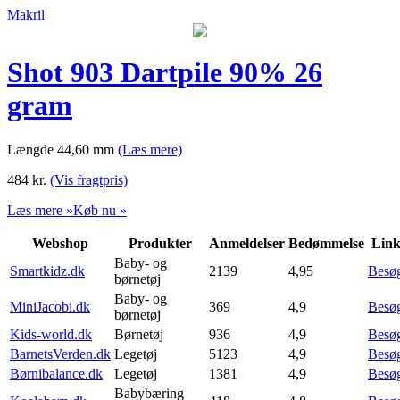
Makril
Shot 903 Dartpile 90% 26
gram
Længde 44,60 mm
(Læs mere)
484
kr.
(Vis fragtpris)
Læs mere »
Køb nu »
Webshop
Produkter
Anmeldelser
Bedømmelse
Lin
Baby- og
Smartkidz.dk
2139
4,95
Besø
børnetøj
Baby- og
MiniJacobi.dk
369
4,9
Besø
børnetøj
Kids-world.dk
Børnetøj
936
4,9
Besø
BarnetsVerden.dk
Legetøj
5123
4,9
Besø
Børnibalance.dk
Legetøj
1381
4,9
Besø
Babybæring