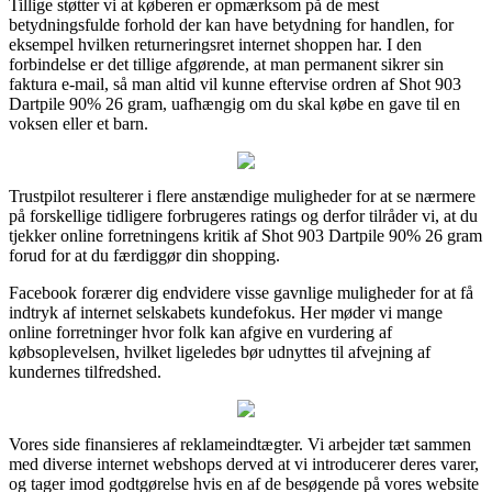
Tillige støtter vi at køberen er opmærksom på de mest
betydningsfulde forhold der kan have betydning for handlen, for
eksempel hvilken returneringsret internet shoppen har. I den
forbindelse er det tillige afgørende, at man permanent sikrer sin
faktura e-mail, så man altid vil kunne eftervise ordren af Shot 903
Dartpile 90% 26 gram, uafhængig om du skal købe en gave til en
voksen eller et barn.
Trustpilot resulterer i flere anstændige muligheder for at se nærmere
på forskellige tidligere forbrugeres ratings og derfor tilråder vi, at du
tjekker online forretningens kritik af Shot 903 Dartpile 90% 26 gram
forud for at du færdiggør din shopping.
Facebook forærer dig endvidere visse gavnlige muligheder for at få
indtryk af internet selskabets kundefokus. Her møder vi mange
online forretninger hvor folk kan afgive en vurdering af
købsoplevelsen, hvilket ligeledes bør udnyttes til afvejning af
kundernes tilfredshed.
Vores side finansieres af reklameindtægter. Vi arbejder tæt sammen
med diverse internet webshops derved at vi introducerer deres varer,
og tager imod godtgørelse hvis en af de besøgende på vores website