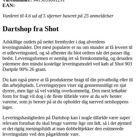
EAN:
Vurderet til
4.6
ud af 5 stjerner baseret på
25
anmeldelser
Dartshop fra Shot
Adskillige outlets på nettet frembyder i dag alverdens
leveringsmåder. Det mest populære er nu om stunder at få leveret til
et udleveringssted, og så afhenter du blot ordren når det passer dig
bedst. Leveringsformen er nemlig ret så fremkommelig, og desuden
ydermere den mindst kostelige leveringsmodel ved køb af Shot 903
Dartpile 90% 26 gram.
Du kan også prøve at få produkterne bragt til din privatbolig eller til
din arbejdsplads. Leveringstypen viser sig gennemsnitligt en sjat
dyrere, men lige så vel vældig overkommelig. Den mest letkøbte
form for fragt vil dog i de fleste tilfælde være at du selv henter
varerne, som jo beroer på at du opholder dig nærved netshoppens
lager.
Leveringshastigheden på Dartshop kan i nogle tilfælde være super
relevant forudsat du skal bruge varerne lige om lidt, så i det øjemed
er det rigtig meningsfuldt at man dobbelttjekker den estimerede
leveringsdato ved den pågældende vare.