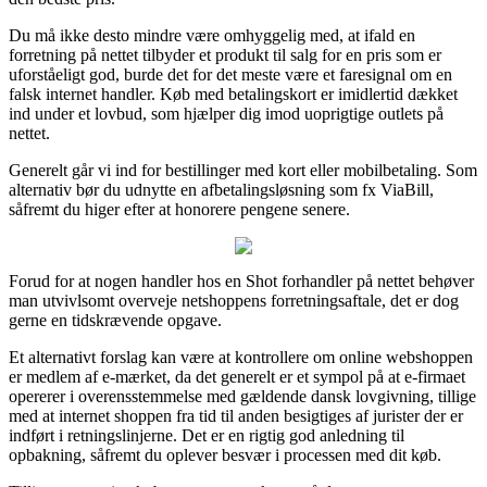
Du må ikke desto mindre være omhyggelig med, at ifald en
forretning på nettet tilbyder et produkt til salg for en pris som er
uforståeligt god, burde det for det meste være et faresignal om en
falsk internet handler. Køb med betalingskort er imidlertid dækket
ind under et lovbud, som hjælper dig imod uoprigtige outlets på
nettet.
Generelt går vi ind for bestillinger med kort eller mobilbetaling. Som
alternativ bør du udnytte en afbetalingsløsning som fx ViaBill,
såfremt du higer efter at honorere pengene senere.
Forud for at nogen handler hos en Shot forhandler på nettet behøver
man utvivlsomt overveje netshoppens forretningsaftale, det er dog
gerne en tidskrævende opgave.
Et alternativt forslag kan være at kontrollere om online webshoppen
er medlem af e-mærket, da det generelt er et sympol på at e-firmaet
opererer i overensstemmelse med gældende dansk lovgivning, tillige
med at internet shoppen fra tid til anden besigtiges af jurister der er
indført i retningslinjerne. Det er en rigtig god anledning til
opbakning, såfremt du oplever besvær i processen med dit køb.