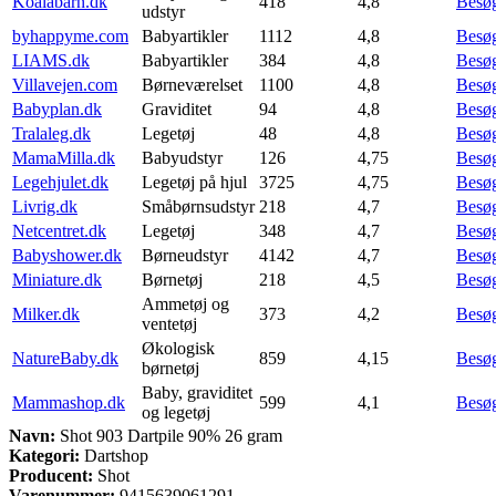
Koalabarn.dk
418
4,8
Besø
udstyr
byhappyme.com
Babyartikler
1112
4,8
Besø
LIAMS.dk
Babyartikler
384
4,8
Besø
Villavejen.com
Børneværelset
1100
4,8
Besø
Babyplan.dk
Graviditet
94
4,8
Besø
Tralaleg.dk
Legetøj
48
4,8
Besø
MamaMilla.dk
Babyudstyr
126
4,75
Besø
Legehjulet.dk
Legetøj på hjul
3725
4,75
Besø
Livrig.dk
Småbørnsudstyr
218
4,7
Besø
Netcentret.dk
Legetøj
348
4,7
Besø
Babyshower.dk
Børneudstyr
4142
4,7
Besø
Miniature.dk
Børnetøj
218
4,5
Besø
Ammetøj og
Milker.dk
373
4,2
Besø
ventetøj
Økologisk
NatureBaby.dk
859
4,15
Besø
børnetøj
Baby, graviditet
Mammashop.dk
599
4,1
Besø
og legetøj
Navn:
Shot 903 Dartpile 90% 26 gram
Kategori:
Dartshop
Producent:
Shot
Varenummer:
9415639061291