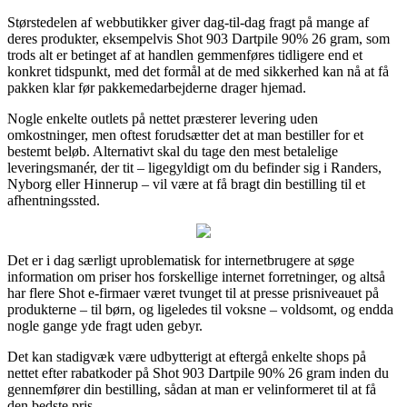
Størstedelen af webbutikker giver dag-til-dag fragt på mange af
deres produkter, eksempelvis Shot 903 Dartpile 90% 26 gram, som
trods alt er betinget af at handlen gemmenføres tidligere end et
konkret tidspunkt, med det formål at de med sikkerhed kan nå at få
pakken klar før pakkemedarbejderne drager hjemad.
Nogle enkelte outlets på nettet præsterer levering uden
omkostninger, men oftest forudsætter det at man bestiller for et
bestemt beløb. Alternativt skal du tage den mest betalelige
leveringsmanér, der tit – ligegyldigt om du befinder sig i Randers,
Nyborg eller Hinnerup – vil være at få bragt din bestilling til et
afhentningssted.
Det er i dag særligt uproblematisk for internetbrugere at søge
information om priser hos forskellige internet forretninger, og altså
har flere Shot e-firmaer været tvunget til at presse prisniveauet på
produkterne – til børn, og ligeledes til voksne – voldsomt, og endda
nogle gange yde fragt uden gebyr.
Det kan stadigvæk være udbytterigt at eftergå enkelte shops på
nettet efter rabatkoder på Shot 903 Dartpile 90% 26 gram inden du
gennemfører din bestilling, sådan at man er velinformeret til at få
den bedste pris.