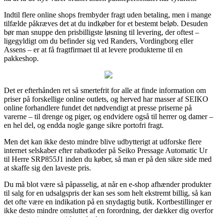
Indtil flere online shops frembyder fragt uden betaling, men i mange
tilfælde påkræves det at du indkøber for et bestemt beløb. Desuden
bør man snuppe den prisbilligste løsning til levering, der oftest –
ligegyldigt om du befinder sig ved Randers, Vordingborg eller
Assens – er at få fragtfirmaet til at levere produkterne til en
pakkeshop.
Det er efterhånden ret så smertefrit for alle at finde information om
priser på forskellige online outlets, og herved har masser af SEIKO
online forhandlere fundet det nødvendigt at presse priserne på
varerne – til drenge og piger, og endvidere også til herrer og damer –
en hel del, og endda nogle gange sikre portofri fragt.
Men det kan ikke desto mindre blive udbytterigt at udforske flere
internet selskaber efter rabatkoder på Seiko Pressage Automatic Ur
til Herre SRP855J1 inden du køber, så man er på den sikre side med
at skaffe sig den laveste pris.
Du må blot være så påpasselig, at når en e-shop afhænder produkter
til salg for en udsalgspris der kan ses som helt ekstremt billig, så kan
det ofte være en indikation på en snydagtig butik. Kortbestillinger er
ikke desto mindre omsluttet af en forordning, der dækker dig overfor