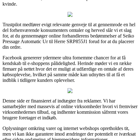
kvinde.
Trustpilot medfører evigt relevante genveje til at gennemrode en hel
del forhenværende konsumenters omtaler og herved slår vi et slag
for, at du gennemsøger online forhandlerens bedømmelser af Seiko
Pressage Automatic Ur til Herre SRP855J1 forud for at du placerer
din ordre.
Facebook genererer ydermere ultra fornemme chancer for at få
kendskab til e-shoppens pålidelighed. Herinde møder vi en række
firmaer på nettet hvor det er muligt at udfærdige en omtale af deres
købsoplevelse, hvilket på samme måde kan udnyttes til at få et
indblik i tidligere kunders oplevelser.
Denne side er finansieret af indtægter fra reklamer. Vi har
samarbejder med massevis af online virksomheder hvori vi fremviser
virksomhedernes tilbud, og indhenter kommission såfremt vores
brugere foretager et indkøb.
Oplysninger omkring varer og internet webshops opretholdes tit,
men vi kan ikke garantere imod ændringer der potentielt er iværksat
efter sidste opdatering af hjemmesidens informationer.