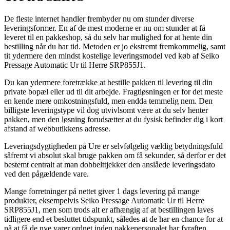
De fleste internet handler frembyder nu om stunder diverse
leveringsformer. En af de mest moderne er nu om stunder at få
leveret til en pakkeshop, så du selv har mulighed for at hente din
bestilling når du har tid. Metoden er jo ekstremt fremkommelig, samt
tit ydermere den mindst kostelige leveringsmodel ved køb af Seiko
Pressage Automatic Ur til Herre SRP855J1.
Du kan ydermere foretrække at bestille pakken til levering til din
private bopæl eller ud til dit arbejde. Fragtløsningen er for det meste
en kende mere omkostningsfuld, men endda temmelig nem. Den
billigste leveringstype vil dog utvivlsomt være at du selv henter
pakken, men den løsning forudsætter at du fysisk befinder dig i kort
afstand af webbutikkens adresse.
Leveringsdygtigheden på Ure er selvfølgelig vældig betydningsfuld
såfremt vi absolut skal bruge pakken om få sekunder, så derfor er det
bestemt centralt at man dobbelttjekker den anslåede leveringsdato
ved den pågældende vare.
Mange forretninger på nettet giver 1 dags levering på mange
produkter, eksempelvis Seiko Pressage Automatic Ur til Herre
SRP855J1, men som trods alt er afhængig af at bestillingen laves
tidligere end et besluttet tidspunkt, således at de har en chance for at
nå at få de nye varer ordnet inden pakkepersonalet har fyraften.