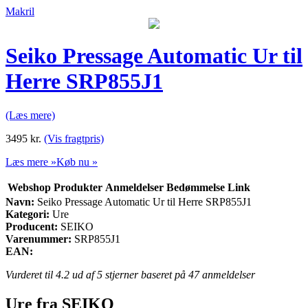
Makril
Seiko Pressage Automatic Ur til
Herre SRP855J1
(Læs mere)
3495
kr.
(Vis fragtpris)
Læs mere »
Køb nu »
Webshop
Produkter
Anmeldelser
Bedømmelse
Link
Navn:
Seiko Pressage Automatic Ur til Herre SRP855J1
Kategori:
Ure
Producent:
SEIKO
Varenummer:
SRP855J1
EAN:
Vurderet til
4.2
ud af 5 stjerner baseret på
47
anmeldelser
Ure fra SEIKO