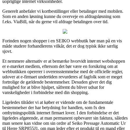
uoprigtige internet virksomheder.
Generelt anbefaler vi kortbestillinger eller betalinger med mobilen.
Som en anden løsning kunne du overveje en afdragsløsning som
f.eks. ViaBill, når du gerne vil afdrage betalingen over tid.
Forinden nogen shopper i en SEIKO webbutik bør man på en vis
måde studere forhandlerens vilkår, det er dog typisk ikke særlig
sjovt.
Et nemmere alternativ er at bemærke hvorvidt internet webshoppen
er e-mærket medlem, eftersom det bør være en forsikring om at
webbutikken opererer i overensstemmelse med de officielle regler,
udover at e-firmaet undertiden revurderes af fagfolk som er meget
fortrolige de gældende bestemmelser. Desuden giver det dig
mulighed for at blive hjulpet, såfremt du bliver udsat for
vanskeligheder i forbindelse med din shopping.
Ligeledes tilråder vi at køber er vidende om de fundamentale
bestemmelser der har betydning for handlen, som fx den
ombytningspolitik internet firmaet lover. I den forbindelse er det
ligeledes afgørende, at man permanent opbevarer sin faktura, således
man senere kan vidne om sin ordre af Seiko Pressage Automatic Ur
til Herre SRP855J1, om man leder efter et produkt til en mand eller