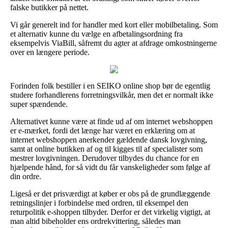
falske butikker på nettet.
Vi går generelt ind for handler med kort eller mobilbetaling. Som
et alternativ kunne du vælge en afbetalingsordning fra
eksempelvis ViaBill, såfremt du agter at afdrage omkostningerne
over en længere periode.
Forinden folk bestiller i en SEIKO online shop bør de egentlig
studere forhandlerens forretningsvilkår, men det er normalt ikke
super spændende.
Alternativet kunne være at finde ud af om internet webshoppen
er e-mærket, fordi det længe har været en erklæring om at
internet webshoppen anerkender gældende dansk lovgivning,
samt at online butikken af og til kigges til af specialister som
mestrer lovgivningen. Derudover tilbydes du chance for en
hjælpende hånd, for så vidt du får vanskeligheder som følge af
din ordre.
Ligeså er det prisværdigt at køber er obs på de grundlæggende
retningslinjer i forbindelse med ordren, til eksempel den
returpolitik e-shoppen tilbyder. Derfor er det virkelig vigtigt, at
man altid bibeholder ens ordrekvittering, således man