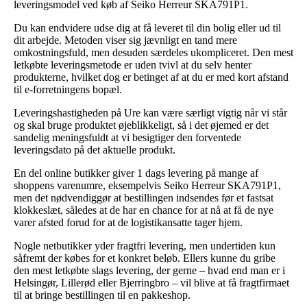
leveringsmodel ved køb af Seiko Herreur SKA791P1.
Du kan endvidere udse dig at få leveret til din bolig eller ud til
dit arbejde. Metoden viser sig jævnligt en tand mere
omkostningsfuld, men desuden særdeles ukompliceret. Den mest
letkøbte leveringsmetode er uden tvivl at du selv henter
produkterne, hvilket dog er betinget af at du er med kort afstand
til e-forretningens bopæl.
Leveringshastigheden på Ure kan være særligt vigtig når vi står
og skal bruge produktet øjeblikkeligt, så i det øjemed er det
sandelig meningsfuldt at vi besigtiger den forventede
leveringsdato på det aktuelle produkt.
En del online butikker giver 1 dags levering på mange af
shoppens varenumre, eksempelvis Seiko Herreur SKA791P1,
men det nødvendiggør at bestillingen indsendes før et fastsat
klokkeslæt, således at de har en chance for at nå at få de nye
varer afsted forud for at de logistikansatte tager hjem.
Nogle netbutikker yder fragtfri levering, men undertiden kun
såfremt der købes for et konkret beløb. Ellers kunne du gribe
den mest letkøbte slags levering, der gerne – hvad end man er i
Helsingør, Lillerød eller Bjerringbro – vil blive at få fragtfirmaet
til at bringe bestillingen til en pakkeshop.