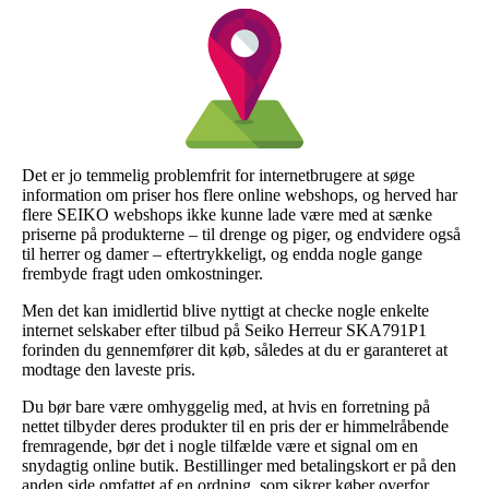
Det er jo temmelig problemfrit for internetbrugere at søge
information om priser hos flere online webshops, og herved har
flere SEIKO webshops ikke kunne lade være med at sænke
priserne på produkterne – til drenge og piger, og endvidere også
til herrer og damer – eftertrykkeligt, og endda nogle gange
frembyde fragt uden omkostninger.
Men det kan imidlertid blive nyttigt at checke nogle enkelte
internet selskaber efter tilbud på Seiko Herreur SKA791P1
forinden du gennemfører dit køb, således at du er garanteret at
modtage den laveste pris.
Du bør bare være omhyggelig med, at hvis en forretning på
nettet tilbyder deres produkter til en pris der er himmelråbende
fremragende, bør det i nogle tilfælde være et signal om en
snydagtig online butik. Bestillinger med betalingskort er på den
anden side omfattet af en ordning, som sikrer køber overfor