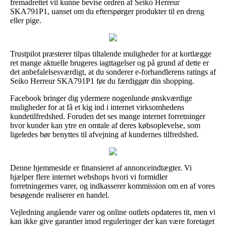
fremadrettet vil kunne bevise ordren af Seiko Herreur
SKA791P1, uanset om du efterspørger produkter til en dreng
eller pige.
Trustpilot præsterer tilpas tiltalende muligheder for at kortlægge
ret mange aktuelle brugeres iagttagelser og på grund af dette er
det anbefalelsesværdigt, at du sonderer e-forhandlerens ratings af
Seiko Herreur SKA791P1 før du færdiggør din shopping.
Facebook bringer dig ydermere nogenlunde ønskværdige
muligheder for at få et kig ind i internet virksomhedens
kundetilfredshed. Foruden det ses mange internet forretninger
hvor kunder kan ytre en omtale af deres købsoplevelse, som
ligeledes bør benyttes til afvejning af kundernes tilfredshed.
Denne hjemmeside er finansieret af annonceindtægter. Vi
hjælper flere internet webshops hvori vi formidler
forretningernes varer, og indkasserer kommission om en af vores
besøgende realiserer en handel.
Vejledning angående varer og online outlets opdateres tit, men vi
kan ikke give garantier imod reguleringer der kan være foretaget