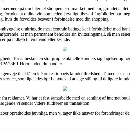
se nærmere på om internet shoppen er e-mærket medlem, grundet at det k
ing, foruden at online virksomheden jævnligt tilses af fagfolk der har m
, hvis du forvoldes besvær i forbindelse med din shopping.
 omhyggelig omkring de mest centrale betingelser i forbindelse med han
 afgørende, at man permanent beholder sin kvitteringsmail, så man sen
 på indkøb til en mand eller kvinde.
gheder for at beskue en stor gruppe aktuelle kunders iagttagelser og herv
 SRPA28K1 Herre inden du handler.
genveje til at få en idé om e-firmaets kundetilfredshed. Tilmed ses en 
ervice, som ligeledes bør benyttes til at tage stilling til tidligere kunde
 fra reklamer. Vi har et fast samarbejde med en samling af internet buti
søgende vi sender videre fuldfører en transaktion.
aber opretholdes jævnligt, men vi tager ikke ansvar for forandringer der 