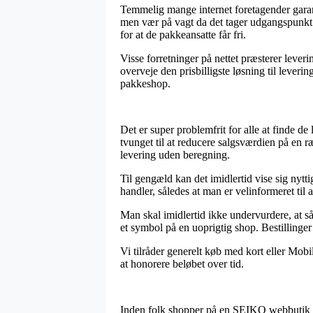
Temmelig mange internet foretagender gar
men vær på vagt da det tager udgangspunkt i 
for at de pakkeansatte får fri.
Visse forretninger på nettet præsterer lever
overveje den prisbilligste løsning til lever
pakkeshop.
Det er super problemfrit for alle at finde de
tvunget til at reducere salgsværdien på en r
levering uden beregning.
Til gengæld kan det imidlertid vise sig nyt
handler, således at man er velinformeret til 
Man skal imidlertid ikke undervurdere, at så
et symbol på en uoprigtig shop. Bestillinger 
Vi tilråder generelt køb med kort eller Mobi
at honorere beløbet over tid.
Inden folk shopper på en SEIKO webbutik bø