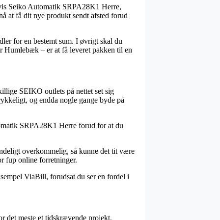
elvis Seiko Automatik SRPA28K1 Herre,
nå at få dit nye produkt sendt afsted forud
ler for en bestemt sum. I øvrigt skal du
er Humlebæk – er at få leveret pakken til en
killige SEIKO outlets på nettet set sig
rtrykkeligt, og endda nogle gange byde på
Automatik SRPA28K1 Herre forud for at du
uendeligt overkommelig, så kunne det tit være
r fup online forretninger.
sempel ViaBill, forudsat du ser en fordel i
 det meste et tidskrævende projekt.