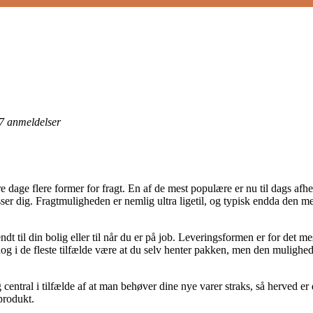
7
anmeldelser
e dage flere former for fragt. En af de mest populære er nu til dags afhen
sser dig. Fragtmuligheden er nemlig ultra ligetil, og typisk endda den m
t til din bolig eller til når du er på job. Leveringsformen er for det m
dog i de fleste tilfælde være at du selv henter pakken, men den mulighed 
central i tilfælde af at man behøver dine nye varer straks, så herved er 
produkt.