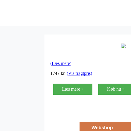
(Læs mere)
1747
kr.
(Vis fragtpris)
Læs mere »
Køb nu »
Webshop