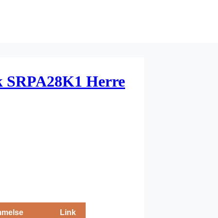
ik SRPA28K1 Herre
melse
Link