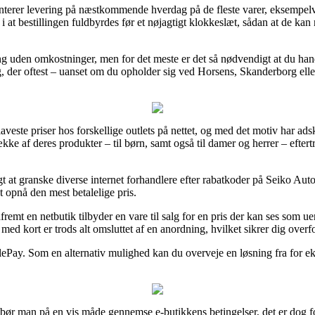
anterer levering på næstkommende hverdag på de fleste varer, eksemp
at bestillingen fuldbyrdes før et nøjagtigt klokkeslæt, sådan at de kan 
ing uden omkostninger, men for det meste er det så nødvendigt at du hand
ing, der oftest – uanset om du opholder sig ved Horsens, Skanderborg ell
 laveste priser hos forskellige outlets på nettet, og med det motiv har ads
ække af deres produkter – til børn, samt også til damer og herrer – efte
tigt at granske diverse internet forhandlere efter rabatkoder på Seiko 
at opnå den mest betalelige pris.
fremt en netbutik tilbyder en vare til salg for en pris der kan ses som 
med kort er trods alt omsluttet af en anordning, hvilket sikrer dig overfo
lePay. Som en alternativ mulighed kan du overveje en løsning fra for ek
r man på en vis måde gennemse e-butikkens betingelser, det er dog for