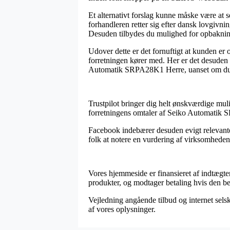
Et alternativt forslag kunne måske være at 
forhandleren retter sig efter dansk lovgivn
Desuden tilbydes du mulighed for opbakning
Udover dette er det fornuftigt at kunden er
forretningen kører med. Her er det desuden
Automatik SRPA28K1 Herre, uanset om du er
Trustpilot bringer dig helt ønskværdige muli
forretningens omtaler af Seiko Automatik
Facebook indebærer desuden evigt relevante 
folk at notere en vurdering af virksomhedens s
Vores hjemmeside er finansieret af indtægter
produkter, og modtager betaling hvis den be
Vejledning angående tilbud og internet selsk
af vores oplysninger.