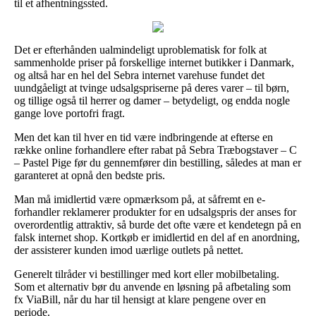
til et afhentningssted.
Det er efterhånden ualmindeligt uproblematisk for folk at
sammenholde priser på forskellige internet butikker i Danmark,
og altså har en hel del Sebra internet varehuse fundet det
uundgåeligt at tvinge udsalgspriserne på deres varer – til børn,
og tillige også til herrer og damer – betydeligt, og endda nogle
gange love portofri fragt.
Men det kan til hver en tid være indbringende at efterse en
række online forhandlere efter rabat på Sebra Træbogstaver – C
– Pastel Pige før du gennemfører din bestilling, således at man er
garanteret at opnå den bedste pris.
Man må imidlertid være opmærksom på, at såfremt en e-
forhandler reklamerer produkter for en udsalgspris der anses for
overordentlig attraktiv, så burde det ofte være et kendetegn på en
falsk internet shop. Kortkøb er imidlertid en del af en anordning,
der assisterer kunden imod uærlige outlets på nettet.
Generelt tilråder vi bestillinger med kort eller mobilbetaling.
Som et alternativ bør du anvende en løsning på afbetaling som
fx ViaBill, når du har til hensigt at klare pengene over en
periode.