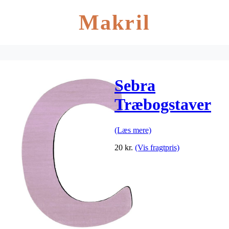
Makril
Sebra
Træbogstaver
– C – Pastel
(Læs mere)
Pige
20
kr.
(Vis fragtpris)