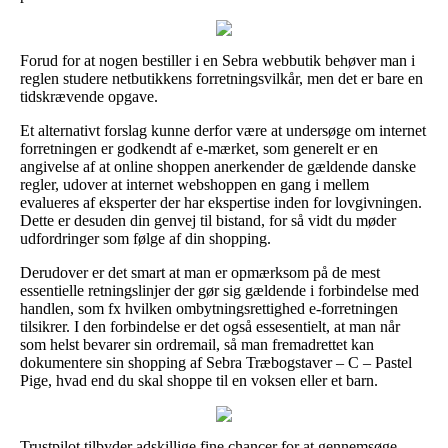
Forud for at nogen bestiller i en Sebra webbutik behøver man i
reglen studere netbutikkens forretningsvilkår, men det er bare en
tidskrævende opgave.
Et alternativt forslag kunne derfor være at undersøge om internet
forretningen er godkendt af e-mærket, som generelt er en
angivelse af at online shoppen anerkender de gældende danske
regler, udover at internet webshoppen en gang i mellem
evalueres af eksperter der har ekspertise inden for lovgivningen.
Dette er desuden din genvej til bistand, for så vidt du møder
udfordringer som følge af din shopping.
Derudover er det smart at man er opmærksom på de mest
essentielle retningslinjer der gør sig gældende i forbindelse med
handlen, som fx hvilken ombytningsrettighed e-forretningen
tilsikrer. I den forbindelse er det også essesentielt, at man når
som helst bevarer sin ordremail, så man fremadrettet kan
dokumentere sin shopping af Sebra Træbogstaver – C – Pastel
Pige, hvad end du skal shoppe til en voksen eller et barn.
Trustpilot tilbyder adskillige fine chancer for at gennemsøge