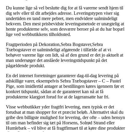
Du kunne lige så vel beslutte dig for at få varerne sendt hjem til
dig selv eller til dit arbejdes adresse. Leveringstypen viser sig
undertiden en tand mere pebret, men endvidere ualmindeligt
bekvem. Den mest prisbevidste leveringsmetode er unægtelig at
hente produkterne selv, som desværre beroer på at du har bopæl
lige ved webbutikkens tilholdssted.
Fragtperioden på Dekoration,Sebra Bogstaver,Sebra
Træbogstaver er ualmindeligt afgørende i tilfælde af at vi
behøver varerne lige om lidt, så af den grund er det jo aktuelt at
man undersøger det anslåede leveringstidspunkt på det
pågældende produkt.
En del internet forretninger garanterer dag-til-dag levering på
adskillige varer, eksempelvis Sebra Træbogstaver – C – Pastel
Pige, som imidlertid antager at bestillingen køres igennem før et
konkret tidspunkt, sådan at de garanteret kan nå at få
produkterne klargjort forud for at de lageransatte har fri.
Visse webbutikker yder fragtfri levering, men typisk er det
forudsat at man shopper for et præcist beløb. Alternativt skal du
gribe den billigste mulighed for levering, der ofte – uden hensyn
til om man befinder sig tæt på Horsens, Solrød Strand eller
Humlebæk – vil blive at få fragtfirmaet til at køre dine produkter