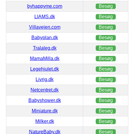
byhappyme.com
Besøg
LIAMS.dk
Besøg
Villavejen.com
Besøg
Babyplan.dk
Besøg
Tralaleg.dk
Besøg
MamaMilla.dk
Besøg
Legehjulet.dk
Besøg
Livrig.dk
Besøg
Netcentret.dk
Besøg
Babyshower.dk
Besøg
Miniature.dk
Besøg
Milker.dk
Besøg
NatureBaby.dk
Besøg