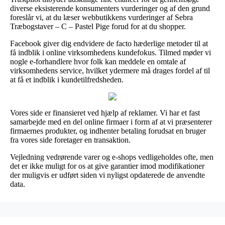
diverse eksisterende konsumenters vurderinger og af den grund
foreslår vi, at du læser webbutikkens vurderinger af Sebra
Træbogstaver – C – Pastel Pige forud for at du shopper.
Facebook giver dig endvidere de facto hæderlige metoder til at
få indblik i online virksomhedens kundefokus. Tilmed møder vi
nogle e-forhandlere hvor folk kan meddele en omtale af
virksomhedens service, hvilket ydermere må drages fordel af til
at få et indblik i kundetilfredsheden.
Vores side er finansieret ved hjælp af reklamer. Vi har et fast
samarbejde med en del online firmaer i form af at vi præsenterer
firmaernes produkter, og indhenter betaling forudsat en bruger
fra vores side foretager en transaktion.
Vejledning vedrørende varer og e-shops vedligeholdes ofte, men
det er ikke muligt for os at give garantier imod modifikationer
der muligvis er udført siden vi nyligst opdaterede de anvendte
data.