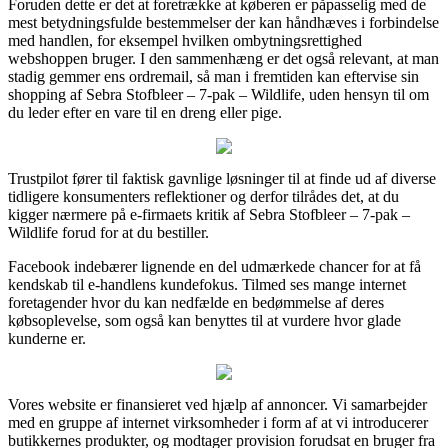
Foruden dette er det at foretrække at køberen er påpasselig med de
mest betydningsfulde bestemmelser der kan håndhæves i forbindelse
med handlen, for eksempel hvilken ombytningsrettighed
webshoppen bruger. I den sammenhæng er det også relevant, at man
stadig gemmer ens ordremail, så man i fremtiden kan eftervise sin
shopping af Sebra Stofbleer – 7-pak – Wildlife, uden hensyn til om
du leder efter en vare til en dreng eller pige.
Trustpilot fører til faktisk gavnlige løsninger til at finde ud af diverse
tidligere konsumenters reflektioner og derfor tilrådes det, at du
kigger nærmere på e-firmaets kritik af Sebra Stofbleer – 7-pak –
Wildlife forud for at du bestiller.
Facebook indebærer lignende en del udmærkede chancer for at få
kendskab til e-handlens kundefokus. Tilmed ses mange internet
foretagender hvor du kan nedfælde en bedømmelse af deres
købsoplevelse, som også kan benyttes til at vurdere hvor glade
kunderne er.
Vores website er finansieret ved hjælp af annoncer. Vi samarbejder
med en gruppe af internet virksomheder i form af at vi introducerer
butikkernes produkter, og modtager provision forudsat en bruger fra