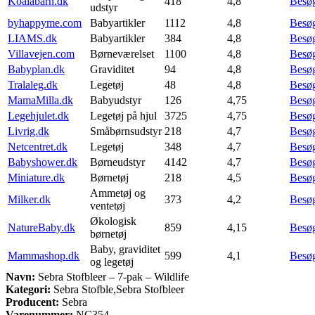
Koalabarn.dk
418
4,8
Besø
udstyr
byhappyme.com
Babyartikler
1112
4,8
Besø
LIAMS.dk
Babyartikler
384
4,8
Besø
Villavejen.com
Børneværelset
1100
4,8
Besø
Babyplan.dk
Graviditet
94
4,8
Besø
Tralaleg.dk
Legetøj
48
4,8
Besø
MamaMilla.dk
Babyudstyr
126
4,75
Besø
Legehjulet.dk
Legetøj på hjul
3725
4,75
Besø
Livrig.dk
Småbørnsudstyr
218
4,7
Besø
Netcentret.dk
Legetøj
348
4,7
Besø
Babyshower.dk
Børneudstyr
4142
4,7
Besø
Miniature.dk
Børnetøj
218
4,5
Besø
Ammetøj og
Milker.dk
373
4,2
Besø
ventetøj
Økologisk
NatureBaby.dk
859
4,15
Besø
børnetøj
Baby, graviditet
Mammashop.dk
599
4,1
Besø
og legetøj
Navn:
Sebra Stofbleer – 7-pak – Wildlife
Kategori:
Sebra Stofble,Sebra Stofbleer
Producent:
Sebra
Varenummer:
NC354