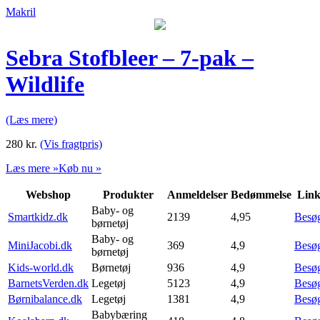
Makril
Sebra Stofbleer – 7-pak –
Wildlife
(Læs mere)
280
kr.
(Vis fragtpris)
Læs mere »
Køb nu »
Webshop
Produkter
Anmeldelser
Bedømmelse
Lin
Baby- og
Smartkidz.dk
2139
4,95
Besø
børnetøj
Baby- og
MiniJacobi.dk
369
4,9
Besø
børnetøj
Kids-world.dk
Børnetøj
936
4,9
Besø
BarnetsVerden.dk
Legetøj
5123
4,9
Besø
Børnibalance.dk
Legetøj
1381
4,9
Besø
Babybæring