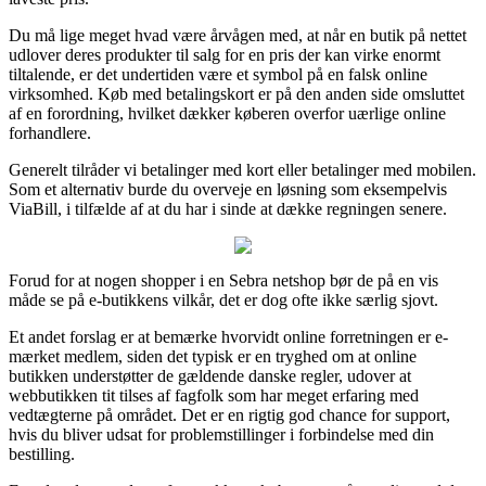
Du må lige meget hvad være årvågen med, at når en butik på nettet
udlover deres produkter til salg for en pris der kan virke enormt
tiltalende, er det undertiden være et symbol på en falsk online
virksomhed. Køb med betalingskort er på den anden side omsluttet
af en forordning, hvilket dækker køberen overfor uærlige online
forhandlere.
Generelt tilråder vi betalinger med kort eller betalinger med mobilen.
Som et alternativ burde du overveje en løsning som eksempelvis
ViaBill, i tilfælde af at du har i sinde at dække regningen senere.
Forud for at nogen shopper i en Sebra netshop bør de på en vis
måde se på e-butikkens vilkår, det er dog ofte ikke særlig sjovt.
Et andet forslag er at bemærke hvorvidt online forretningen er e-
mærket medlem, siden det typisk er en tryghed om at online
butikken understøtter de gældende danske regler, udover at
webbutikken tit tilses af fagfolk som har meget erfaring med
vedtægterne på området. Det er en rigtig god chance for support,
hvis du bliver udsat for problemstillinger i forbindelse med din
bestilling.