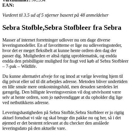
EAN:
Vurderet til
3.5
ud af 5 stjerner baseret på
48
anmeldelser
Sebra Stofble,Sebra Stofbleer fra Sebra
Masser af internet forretninger udlover nu om dage diverse
leveringsmodeller. En af favoritterne er lige nu udleveringssteder,
hvor det er meget fleksibelt at kunne hente ordren den dag der
passer dig. Muligheden er altså rigtig uproblematisk, og endda
endda den prisbilligste mulighed for fragt ved køb af Sebra Stofbleer
– 7-pak – Wildlife.
Du kunne alternativt afveje for og imod at vælge levering hjem til
dig privat eller ud til dit arbejdes adresse. Metoden bliver undertiden
en lille smule mere omkostningsfuld, men desuden særdeles let
gængelig. Den billigste leveringsversion vil dog utvivlsomt være
selv at hente ordren, som jo nødvendiggør at du opholder dig lige
ved netbutikkens adresse.
Leveringshastigheden på Sebra Stofble,Sebra Stofbleer er jo rigtig
aktuel forudsat vi står og skal bruge din pakke nu og her, så i det
øjemed er det bestemt relevant at du checker den anslåede
leveringsdato på den aktuelle vare.