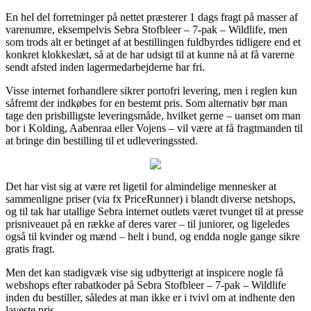
En hel del forretninger på nettet præsterer 1 dags fragt på masser af
varenumre, eksempelvis Sebra Stofbleer – 7-pak – Wildlife, men
som trods alt er betinget af at bestillingen fuldbyrdes tidligere end et
konkret klokkeslæt, så at de har udsigt til at kunne nå at få varerne
sendt afsted inden lagermedarbejderne har fri.
Visse internet forhandlere sikrer portofri levering, men i reglen kun
såfremt der indkøbes for en bestemt pris. Som alternativ bør man
tage den prisbilligste leveringsmåde, hvilket gerne – uanset om man
bor i Kolding, Aabenraa eller Vojens – vil være at få fragtmanden til
at bringe din bestilling til et udleveringssted.
Det har vist sig at være ret ligetil for almindelige mennesker at
sammenligne priser (via fx PriceRunner) i blandt diverse netshops,
og til tak har utallige Sebra internet outlets været tvunget til at presse
prisniveauet på en række af deres varer – til juniorer, og ligeledes
også til kvinder og mænd – helt i bund, og endda nogle gange sikre
gratis fragt.
Men det kan stadigvæk vise sig udbytterigt at inspicere nogle få
webshops efter rabatkoder på Sebra Stofbleer – 7-pak – Wildlife
inden du bestiller, således at man ikke er i tvivl om at indhente den
laveste pris.