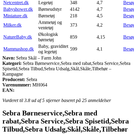
Netcentret.dk
Legetøj
348
4,7
Besø
Babyshower.dk
Børneudstyr
4142
4,7
Besø
Miniature.dk
Børnetøj
218
4,5
Besø
Ammetøj og
Milker.dk
373
4,2
Besø
ventetøj
Økologisk
NatureBaby.dk
859
4,15
Besø
børnetøj
Baby, graviditet
Mammashop.dk
599
4,1
Besø
og legetøj
Navn:
Sebra Skål – Farm John
Kategori:
Sebra Børneservice,Sebra med rabat,Sebra Service,Sebra
Spisetid,Sebra Tilbud,Sebra Udsalg,Skål,Skåle,Tilbehør –
Kampagne
Producent:
Sebra
Varenummer:
MH064
EAN:
Vurderet til
3.8
ud af 5 stjerner baseret på
25
anmeldelser
Sebra Børneservice,Sebra med
rabat,Sebra Service,Sebra Spisetid,Sebra
Tilbud,Sebra Udsalg,Skål,Skåle,Tilbehør