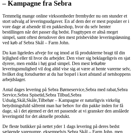
– Kampagne fra Sebra
Temmelig mange online virksomheder frembyder nu om stunder et
stort udvalg af leveringsudgaver. En af dem der er mest populær er i
vore dage at afsende til en pakkeshop, hvor du selv henter
bestillingen når det passer dig bedst. Fragttypen er altså meget
simpel, samt oftest derudover den mest prisbevidste leveringsløsning
ved køb af Sebra Skål – Farm John.
Du kan ligeledes afveje for og imod at få produkterne bragt til din
lejlighed eller til hvor du arbejder. Den viser sig beklageligvis en sjat
dyrere, men endda i høj grad simpel. Den mest letkøbte
leveringsmulighed vil dog altid vise sig at være at hente varerne selv,
hvilket dog forudsætter at du har bopæl i kort afstand af netshoppens
arbejdslager.
Antal dages levering på Sebra Børneservice,Sebra med rabat,Sebra
Service,Sebra Spisetid,Sebra Tilbud,Sebra
Udsalg,Skål,Skåle,Tilbehør – Kampagne er naturligvis virkelig
betydningsfuld såfremt man har behov for din pakke inden for få
dage, så i det øjemed er det ret passende at vi gransker den anslåede
leveringstid for det aktuelle produkt.
De fleste butikker på nettet yder 1 dags levering på deres bedst
sælgende varenumre, eksempelvis Sebra Skål – Farm John, men