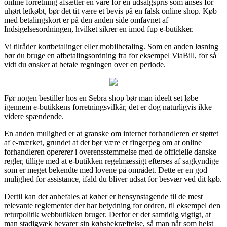
online forretning afsætter en vare for en udsalgspris som anses for
uhørt letkøbt, bør det tit være et bevis på en falsk online shop. Køb
med betalingskort er på den anden side omfavnet af
Indsigelsesordningen, hvilket sikrer en imod fup e-butikker.
Vi tilråder kortbetalinger eller mobilbetaling. Som en anden løsning
bør du bruge en afbetalingsordning fra for eksempel ViaBill, for så
vidt du ønsker at betale regningen over en periode.
Før nogen bestiller hos en Sebra shop bør man ideelt set løbe
igennem e-butikkens forretningsvilkår, det er dog naturligvis ikke
videre spændende.
En anden mulighed er at granske om internet forhandleren er støttet
af e-mærket, grundet at det bør være et fingerpeg om at online
forhandleren opererer i overensstemmelse med de officielle danske
regler, tillige med at e-butikken regelmæssigt efterses af sagkyndige
som er meget bekendte med lovene på området. Dette er en god
mulighed for assistance, ifald du bliver udsat for besvær ved dit køb.
Dertil kan det anbefales at køber er hensynstagende til de mest
relevante reglementer der har betydning for ordren, til eksempel den
returpolitik webbutikken bruger. Derfor er det samtidig vigtigt, at
man stadigvæk bevarer sin købsbekræftelse, så man når som helst