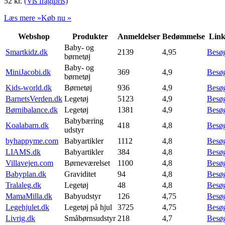
52
kr.
(Vis fragtpris)
Læs mere »
Køb nu »
Webshop
Produkter
Anmeldelser
Bedømmelse
Lin
Baby- og
Smartkidz.dk
2139
4,95
Besø
børnetøj
Baby- og
MiniJacobi.dk
369
4,9
Besø
børnetøj
Kids-world.dk
Børnetøj
936
4,9
Besø
BarnetsVerden.dk
Legetøj
5123
4,9
Besø
Børnibalance.dk
Legetøj
1381
4,9
Besø
Babybæring
Koalabarn.dk
418
4,8
Besø
udstyr
byhappyme.com
Babyartikler
1112
4,8
Besø
LIAMS.dk
Babyartikler
384
4,8
Besø
Villavejen.com
Børneværelset
1100
4,8
Besø
Babyplan.dk
Graviditet
94
4,8
Besø
Tralaleg.dk
Legetøj
48
4,8
Besø
MamaMilla.dk
Babyudstyr
126
4,75
Besø
Legehjulet.dk
Legetøj på hjul
3725
4,75
Besø
Livrig.dk
Småbørnsudstyr
218
4,7
Besø