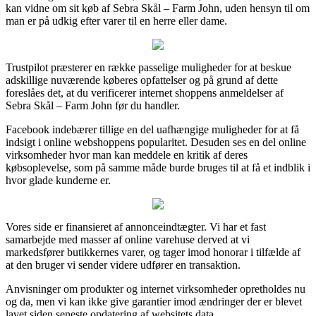
kan vidne om sit køb af Sebra Skål – Farm John, uden hensyn til om
man er på udkig efter varer til en herre eller dame.
Trustpilot præsterer en række passelige muligheder for at beskue
adskillige nuværende køberes opfattelser og på grund af dette
foreslåes det, at du verificerer internet shoppens anmeldelser af
Sebra Skål – Farm John før du handler.
Facebook indebærer tillige en del uafhængige muligheder for at få
indsigt i online webshoppens popularitet. Desuden ses en del online
virksomheder hvor man kan meddele en kritik af deres
købsoplevelse, som på samme måde burde bruges til at få et indblik i
hvor glade kunderne er.
Vores side er finansieret af annonceindtægter. Vi har et fast
samarbejde med masser af online varehuse derved at vi
markedsfører butikkernes varer, og tager imod honorar i tilfælde af
at den bruger vi sender videre udfører en transaktion.
Anvisninger om produkter og internet virksomheder opretholdes nu
og da, men vi kan ikke give garantier imod ændringer der er blevet
lavet siden seneste opdatering af websitets data.