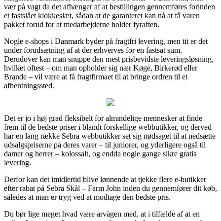
vær på vagt da det afhænger af at bestillingen gennemføres forinden
et fastslået klokkeslæt, sådan at de garanteret kan nå at få varen
pakket forud for at medarbejderne holder fyraften.
Nogle e-shops i Danmark byder på fragtfri levering, men tit er det
under forudsætning af at der erhverves for en fastsat sum.
Derudover kan man snuppe den mest prisbevidste leveringsløsning,
hvilket oftest – om man opholder sig nær Køge, Birkerød eller
Brande – vil være at få fragtfirmaet til at bringe ordren til et
afhentningssted.
Det er jo i høj grad fleksibelt for almindelige mennesker at finde
frem til de bedste priser i blandt forskellige webbutikker, og derved
har en lang række Sebra webbutikker set sig nødsaget til at nedsætte
udsalgspriserne på deres varer – til juniorer, og yderligere også til
damer og herrer – kolossalt, og endda nogle gange sikre gratis
levering.
Derfor kan det imidlertid blive lønnende at tjekke flere e-butikker
efter rabat på Sebra Skål – Farm John inden du gennemfører dit køb,
således at man er tryg ved at modtage den bedste pris.
Du bør lige meget hvad være årvågen med, at i tilfælde af at en