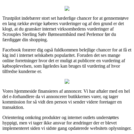
Trustpilot indebærer stort set hæderlige chancer for at gennemstøve
en lang række øvrige køberes vurderinger og af den grund er det
klogt, at du gransker internet virksomhedens vurderinger af
Scrouples Sterling Sølv Børnearmbånd med Perlemor før du
færdiggør din shopping.
Facebook forærer dig også fuldkommen belejlige chancer for at få et
kig ind i internet selskabets popularitet. Foruden det ses mange
online forretninger hvor det er muligt at publicere en vurdering af
købsoplevelsen, som ligeledes kan bruges til vurdering af hvor
tilfredse kunderne er.
Vores hjemmeside finansieres af annoncer. Vi har aftaler med en hel
del e-forhandlere da vi annoncerer butikkernes varer, og tager
kommission for så vidt den person vi sender videre foretager en
transaktion.
Orientering omkring produkter og internet outlets understøttes
hyppigt, men vi tager ikke ansvar for ændringer der er blevet
implementeret siden vi sidste gang opdaterede websitets oplysninger.