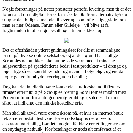
Nogle forretninger på nettet præsterer portofri levering, men tit er det
forudsat at du indkøber for et fastslået beløb. Som alternativ bør du
snuppe den billigste metode til levering, som ofte – ligegyldigt om
man er nær Odense, Farum eller Gilleleje – vil blive at få
fragtmanden til at bringe bestillingen til en pakkeshop.
Det er efterhånden yderst gnidningsløst for alle at sammenligne
priser på diverse online selskaber, og af den grund har utallige
Scrouples netbutikker ikke kunne lade være med at mindske
salgsværdien på specielt deres bedst i test produkter – til drenge og
piger, lige så vel som til kvinder og mænd – betydeligt, og endda
nogle gange frembyde levering uden betaling.
Dog kan det imidlertid være lønnende at udforske indtil flere e-
firmaer efter tilbud på Scrouples Sterling Sølv Børnearmbånd med
Perlemor forud for at du gennemfører dit køb, således at man er
sikret at indhente den mindst kostelige pris.
Man skal alligevel være opmærksom på, at hvis en internet butik
reklamerer bedst i test varer for en udsalgspris der anses for
ekstraordinært billig, bør det i nogle tilfælde være et fingerpeg om
en snydagtig netbutik. Kortbetalinger er trods alt omfavnet af et