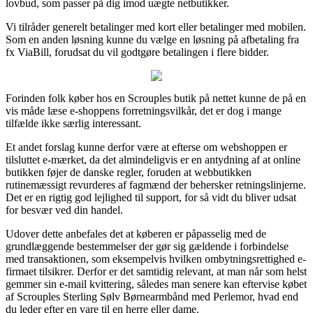
lovbud, som passer på dig imod uægte netbutikker.
Vi tilråder generelt betalinger med kort eller betalinger med mobilen.
Som en anden løsning kunne du vælge en løsning på afbetaling fra
fx ViaBill, forudsat du vil godtgøre betalingen i flere bidder.
Forinden folk køber hos en Scrouples butik på nettet kunne de på en
vis måde læse e-shoppens forretningsvilkår, det er dog i mange
tilfælde ikke særlig interessant.
Et andet forslag kunne derfor være at efterse om webshoppen er
tilsluttet e-mærket, da det almindeligvis er en antydning af at online
butikken føjer de danske regler, foruden at webbutikken
rutinemæssigt revurderes af fagmænd der behersker retningslinjerne.
Det er en rigtig god lejlighed til support, for så vidt du bliver udsat
for besvær ved din handel.
Udover dette anbefales det at køberen er påpasselig med de
grundlæggende bestemmelser der gør sig gældende i forbindelse
med transaktionen, som eksempelvis hvilken ombytningsrettighed e-
firmaet tilsikrer. Derfor er det samtidig relevant, at man når som helst
gemmer sin e-mail kvittering, således man senere kan eftervise købet
af Scrouples Sterling Sølv Børnearmbånd med Perlemor, hvad end
du leder efter en vare til en herre eller dame.