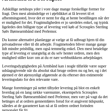
Adskillige netshops yder i vore dage mange forskellige former for
fragt. Den mest almindelige er i øjeblikket at få leveret til et
afhentningssted, hvor det er nemt for dig at hente bestillingen når der
er mulighed for det. Fragtmuligheden er jo særdeles enkel, og typisk
ligeledes den billigste type af levering ved køb af Scrouples Sterling
Sølv Børnearmbånd med Perlemor.
Du kunne alternativt planlægge at vælge at få udbragt hjem til din
privatadresse eller til dit arbejde. Fragtmetoden bliver mange gange
lidt mindre prisbillig, men også temmelig enkel. Den mest betalelige
type af levering er unægtelig at du selv henter ordren, men den
mulighed stiller krav om at du er nær webbutikkens arbejdslager.
Leveringsdygtigheden på Armbånd kan i nogle tilfælde være super
udslagsgivende når du absolut skal bruge ordren nu og her, og i det
øjemed er det øjensynligt afgørende at du efterser den estimerede
leveringsdato for den relevante vare.
Mange forretninger på nettet tilbyder levering på blot en enkelt
hverdag på en lang række varenumre, eksempelvis Scrouples
Sterling Sølv Børnearmbånd med Perlemor, men vær på vagt da det
betinges af at ordren gennemføres forud for et angivent tidspunkt,
således at de garanteret kan nå at få ordren ordnet forinden
personalet får fri.