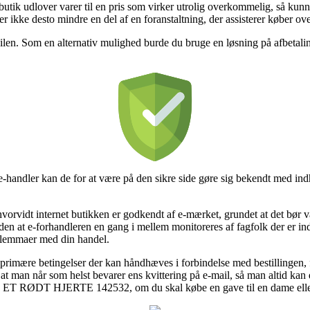
-butik udlover varer til en pris som virker utrolig overkommelig, så kun
er ikke desto mindre en del af en foranstaltning, der assisterer køber ov
bilen. Som en alternativ mulighed burde du bruge en løsning på afbetali
-handler kan de for at være på den sikre side gøre sig bekendt med indh
 hvorvidt internet butikken er godkendt af e-mærket, grundet at det bør v
den at e-forhandleren en gang i mellem monitoreres af fagfolk der er in
 dilemmaer med din handel.
de primære betingelser der kan håndhæves i forbindelse med bestillingen,
 at man når som helst bevarer ens kvittering på e-mail, så man altid
T HJERTE 142532, om du skal købe en gave til en dame eller