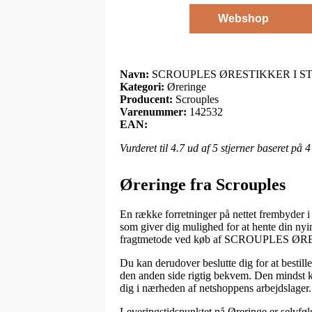
Webshop
Navn:
SCROUPLES ØRESTIKKER I ST
Kategori:
Øreringe
Producent:
Scrouples
Varenummer:
142532
EAN:
Vurderet til
4.7
ud af 5 stjerner baseret på
4
Øreringe fra Scrouples
En række forretninger på nettet frembyder i 
som giver dig mulighed for at hente din nyi
fragtmetode ved køb af SCROUPLES
Du kan derudover beslutte dig for at bestill
den anden side rigtig bekvem. Den mindst ko
dig i nærheden af netshoppens arbejdslager.
Leveringstidspunktet på Øreringe er selvføl