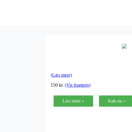
(Læs mere)
150
kr.
(Vis fragtpris)
Læs mere »
Køb nu »