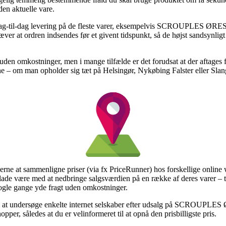
den aktuelle vare.
med dag-til-dag levering på de fleste varer, eksempelvis SCROU
at ordren indsendes før et givent tidspunkt, så de højst sandsynligt 
 uden omkostninger, men i mange tilfælde er det forudsat at der aftages
ne – om man opholder sig tæt på Helsingør, Nykøbing Falster eller Slange
ugerne at sammenligne priser (via fx PriceRunner) hos forskellige onlin
lade være med at nedbringe salgsværdien på en række af deres varer – ti
ogle gange yde fragt uden omkostninger.
nnende at undersøge enkelte internet selskaber efter udsalg på 
 således at du er velinformeret til at opnå den prisbilligste pris.