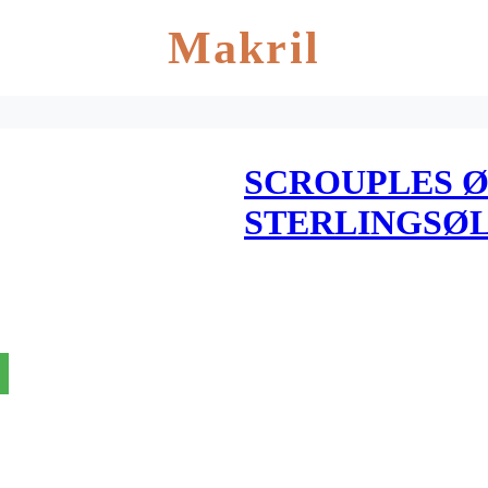
Makril
SCROUPLES Ø
STERLINGSØL
HJERTE 14253