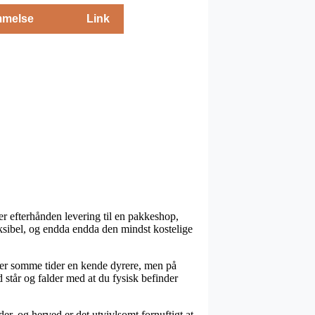
melse
Link
er efterhånden levering til en pakkeshop,
eksibel, og endda endda den mindst kostelige
en er somme tider en kende dyrere, men på
står og falder med at du fysisk befinder
r, og herved er det utvivlsomt fornuftigt at