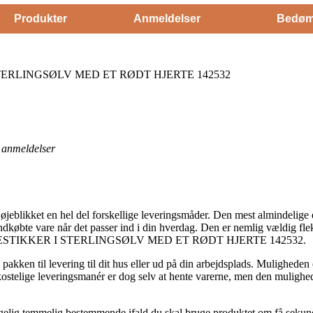
Produkter
Anmeldelser
Bedøm
ERLINGSØLV MED ET RØDT HJERTE 142532
anmeldelser
øjeblikket en hel del forskellige leveringsmåder. Den mest almindelige 
ndkøbte vare når det passer ind i din hverdag. Den er nemlig vældig fl
 ØRESTIKKER I STERLINGSØLV MED ET RØDT HJERTE 142532.
e pakken til levering til dit hus eller ud på din arbejdsplads. Mulighed
stelige leveringsmanér er dog selv at hente varerne, men den mulighed 
gelig temmelig bestemmende ifald du skal bruge produktet om få sekunde