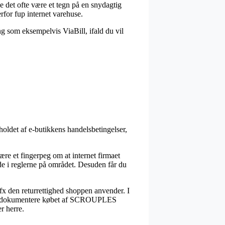
ne det ofte være et tegn på en snydagtig
erfor fup internet varehuse.
ng som eksempelvis ViaBill, ifald du vil
oldet af e-butikkens handelsbetingelser,
ære et fingerpeg om at internet firmaet
de i reglerne på området. Desuden får du
 fx den returrettighed shoppen anvender. I
 kan dokumentere købet af SCROUPLES
 herre.