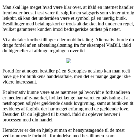
Man skal lige meget hvad være klar over, at ifald en internet handler
frembyder bedst i test varer til salg for en salgspris som virker utrolig
letkøbt, så kan det undertiden være et symbol på en uærlig butik.
Bestillinger med betalingskort er trods alt dækket ind under en regel,
hvilket garanterer kunden imod bedrageriske outlets på nettet.
Vi anbefaler kortbestillinger eller mobilbetaling. Alternativt burde du
drage fordel af en afbetalingsløsning fra for eksempel ViaBill, ifald
du higer efter at afdrage regningen over tid.
Forud for at nogen bestiller på en Scrouples netshop kan man reelt
have øje for butikkens handelsaftale, men det er mange gange ikke
videre interessant.
Et alternativ kunne være at se nærmere på hvorvidt e-forhandleren
er medlem af e-mærket, hvilket længe har været en påvisning af at
netshoppen adlyder gældende dansk lovgivning, samt at butikken tit
revideres af fagfolk der har meget erfaring med de gældende love.
Desuden får du lejlighed til bistand, ifald du oplever besvær i
processen med din handel.
Herudover er det en hjælp at man er hensynstagende til de mest
vedkommende forhold i forbindelse med bestillingen, som