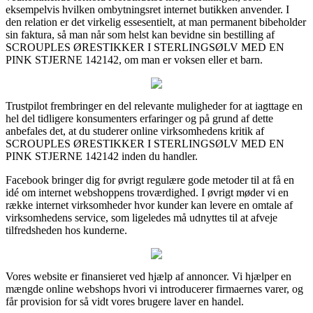
eksempelvis hvilken ombytningsret internet butikken anvender. I
den relation er det virkelig essesentielt, at man permanent bibeholder
sin faktura, så man når som helst kan bevidne sin bestilling af
SCROUPLES ØRESTIKKER I STERLINGSØLV MED EN
PINK STJERNE 142142, om man er voksen eller et barn.
Trustpilot frembringer en del relevante muligheder for at iagttage en
hel del tidligere konsumenters erfaringer og på grund af dette
anbefales det, at du studerer online virksomhedens kritik af
SCROUPLES ØRESTIKKER I STERLINGSØLV MED EN
PINK STJERNE 142142 inden du handler.
Facebook bringer dig for øvrigt regulære gode metoder til at få en
idé om internet webshoppens troværdighed. I øvrigt møder vi en
række internet virksomheder hvor kunder kan levere en omtale af
virksomhedens service, som ligeledes må udnyttes til at afveje
tilfredsheden hos kunderne.
Vores website er finansieret ved hjælp af annoncer. Vi hjælper en
mængde online webshops hvori vi introducerer firmaernes varer, og
får provision for så vidt vores brugere laver en handel.