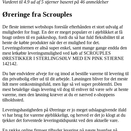
Vurderet til
4.9
ud af 5 stjerner baseret på
46
anmeldelser
Øreringe fra Scrouples
De fleste internet webshops foreslår efterhånden et stort udvalg af
muligheder for fragt. En der er meget populær er i øjeblikket at få
bragt ordren til en pakkeshop, fordi du så har fuld fleksibilitet til at
hente de købte produkter når der er mulighed for det.
Leveringsformen er altså super enkel, samt mange gange endda den
mest letkøbte leveringsmulighed ved køb af SCROUPLES
ØRESTIKKER I STERLINGSØLV MED EN PINK STJERNE
142142.
Du bør endvidere afveje for og imod at bestille varerne til levering til
din privatbolig eller ud til dit arbejde. Løsningen bliver for det meste
lidt mere omkostningsfuld, men lige så vel super problemfri. Den
mest betalelige slags levering vil dog til enhver tid være selv at hente
varerne, men den løsning kræver at du er nærved e-shoppens
tilholdssted.
Leveringshastigheden på Øreringe er jo meget udslagsgivende ifald
vi har brug for varerne øjeblikkeligt, og herved er det jo klogt at du
tjekker det forventede leveringstidspunkt ved den aktuelle vare.
En række online firmaer tilbyder levering på næste hverdag på