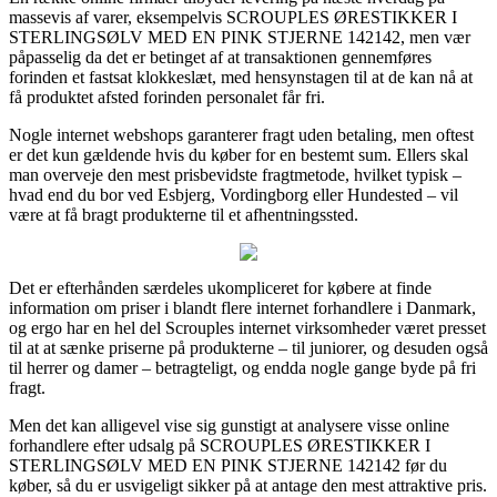
massevis af varer, eksempelvis SCROUPLES ØRESTIKKER I
STERLINGSØLV MED EN PINK STJERNE 142142, men vær
påpasselig da det er betinget af at transaktionen gennemføres
forinden et fastsat klokkeslæt, med hensynstagen til at de kan nå at
få produktet afsted forinden personalet får fri.
Nogle internet webshops garanterer fragt uden betaling, men oftest
er det kun gældende hvis du køber for en bestemt sum. Ellers skal
man overveje den mest prisbevidste fragtmetode, hvilket typisk –
hvad end du bor ved Esbjerg, Vordingborg eller Hundested – vil
være at få bragt produkterne til et afhentningssted.
Det er efterhånden særdeles ukompliceret for købere at finde
information om priser i blandt flere internet forhandlere i Danmark,
og ergo har en hel del Scrouples internet virksomheder været presset
til at at sænke priserne på produkterne – til juniorer, og desuden også
til herrer og damer – betragteligt, og endda nogle gange byde på fri
fragt.
Men det kan alligevel vise sig gunstigt at analysere visse online
forhandlere efter udsalg på SCROUPLES ØRESTIKKER I
STERLINGSØLV MED EN PINK STJERNE 142142 før du
køber, så du er usvigeligt sikker på at antage den mest attraktive pris.