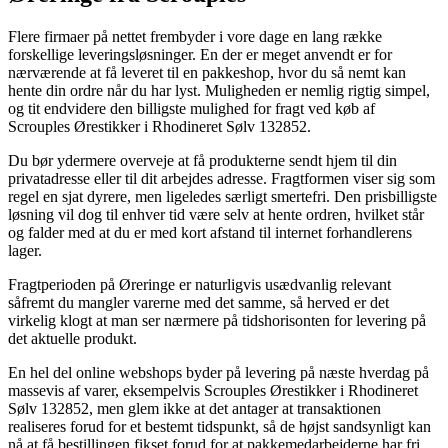
Flere firmaer på nettet frembyder i vore dage en lang række
forskellige leveringsløsninger. En der er meget anvendt er for
nærværende at få leveret til en pakkeshop, hvor du så nemt kan
hente din ordre når du har lyst. Muligheden er nemlig rigtig simpel,
og tit endvidere den billigste mulighed for fragt ved køb af
Scrouples Ørestikker i Rhodineret Sølv 132852.
Du bør ydermere overveje at få produkterne sendt hjem til din
privatadresse eller til dit arbejdes adresse. Fragtformen viser sig som
regel en sjat dyrere, men ligeledes særligt smertefri. Den prisbilligste
løsning vil dog til enhver tid være selv at hente ordren, hvilket står
og falder med at du er med kort afstand til internet forhandlerens
lager.
Fragtperioden på Øreringe er naturligvis usædvanlig relevant
såfremt du mangler varerne med det samme, så herved er det
virkelig klogt at man ser nærmere på tidshorisonten for levering på
det aktuelle produkt.
En hel del online webshops byder på levering på næste hverdag på
massevis af varer, eksempelvis Scrouples Ørestikker i Rhodineret
Sølv 132852, men glem ikke at det antager at transaktionen
realiseres forud for et bestemt tidspunkt, så de højst sandsynligt kan
nå at få bestillingen fikset forud for at pakkemedarbejderne har fri.