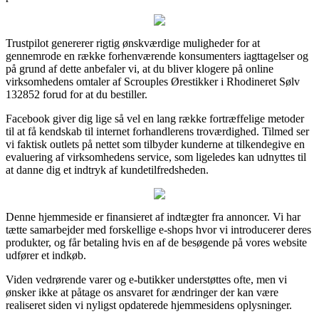
Trustpilot genererer rigtig ønskværdige muligheder for at
gennemrode en række forhenværende konsumenters iagttagelser og
på grund af dette anbefaler vi, at du bliver klogere på online
virksomhedens omtaler af Scrouples Ørestikker i Rhodineret Sølv
132852 forud for at du bestiller.
Facebook giver dig lige så vel en lang række fortræffelige metoder
til at få kendskab til internet forhandlerens troværdighed. Tilmed ser
vi faktisk outlets på nettet som tilbyder kunderne at tilkendegive en
evaluering af virksomhedens service, som ligeledes kan udnyttes til
at danne dig et indtryk af kundetilfredsheden.
Denne hjemmeside er finansieret af indtægter fra annoncer. Vi har
tætte samarbejder med forskellige e-shops hvor vi introducerer deres
produkter, og får betaling hvis en af de besøgende på vores website
udfører et indkøb.
Viden vedrørende varer og e-butikker understøttes ofte, men vi
ønsker ikke at påtage os ansvaret for ændringer der kan være
realiseret siden vi nyligst opdaterede hjemmesidens oplysninger.