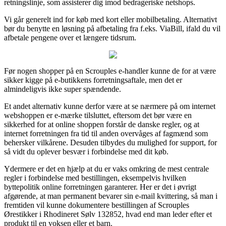
retningslinje, som assisterer dig imod bedrageriske netshops.
Vi går generelt ind for køb med kort eller mobilbetaling. Alternativt
bør du benytte en løsning på afbetaling fra f.eks. ViaBill, ifald du vil
afbetale pengene over et længere tidsrum.
Før nogen shopper på en Scrouples e-handler kunne de for at være
sikker kigge på e-butikkens forretningsaftale, men det er
almindeligvis ikke super spændende.
Et andet alternativ kunne derfor være at se nærmere på om internet
webshoppen er e-mærke tilsluttet, eftersom det bør være en
sikkerhed for at online shoppen forstår de danske regler, og at
internet forretningen fra tid til anden overvåges af fagmænd som
behersker vilkårene. Desuden tilbydes du mulighed for support, for
så vidt du oplever besvær i forbindelse med dit køb.
Ydermere er det en hjælp at du er vaks omkring de mest centrale
regler i forbindelse med bestillingen, eksempelvis hvilken
byttepolitik online forretningen garanterer. Her er det i øvrigt
afgørende, at man permanent bevarer sin e-mail kvittering, så man i
fremtiden vil kunne dokumentere bestillingen af Scrouples
Ørestikker i Rhodineret Sølv 132852, hvad end man leder efter et
produkt til en voksen eller et barn.