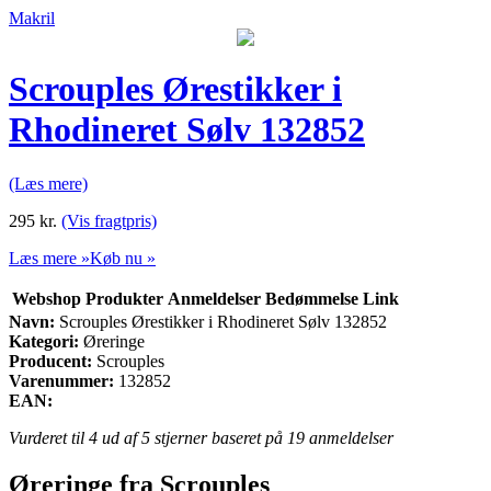
Makril
Scrouples Ørestikker i
Rhodineret Sølv 132852
(Læs mere)
295
kr.
(Vis fragtpris)
Læs mere »
Køb nu »
Webshop
Produkter
Anmeldelser
Bedømmelse
Link
Navn:
Scrouples Ørestikker i Rhodineret Sølv 132852
Kategori:
Øreringe
Producent:
Scrouples
Varenummer:
132852
EAN:
Vurderet til
4
ud af 5 stjerner baseret på
19
anmeldelser
Øreringe fra Scrouples