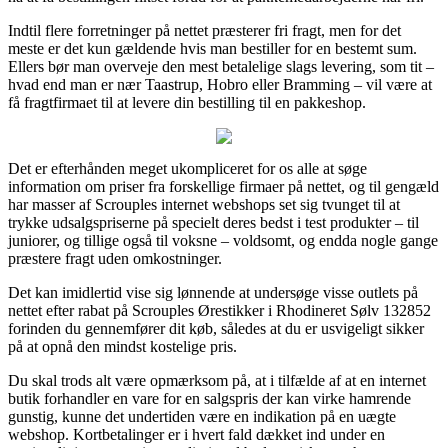
Indtil flere forretninger på nettet præsterer fri fragt, men for det
meste er det kun gældende hvis man bestiller for en bestemt sum.
Ellers bør man overveje den mest betalelige slags levering, som tit –
hvad end man er nær Taastrup, Hobro eller Bramming – vil være at
få fragtfirmaet til at levere din bestilling til en pakkeshop.
Det er efterhånden meget ukompliceret for os alle at søge
information om priser fra forskellige firmaer på nettet, og til gengæld
har masser af Scrouples internet webshops set sig tvunget til at
trykke udsalgspriserne på specielt deres bedst i test produkter – til
juniorer, og tillige også til voksne – voldsomt, og endda nogle gange
præstere fragt uden omkostninger.
Det kan imidlertid vise sig lønnende at undersøge visse outlets på
nettet efter rabat på Scrouples Ørestikker i Rhodineret Sølv 132852
forinden du gennemfører dit køb, således at du er usvigeligt sikker
på at opnå den mindst kostelige pris.
Du skal trods alt være opmærksom på, at i tilfælde af at en internet
butik forhandler en vare for en salgspris der kan virke hamrende
gunstig, kunne det undertiden være en indikation på en uægte
webshop. Kortbetalinger er i hvert fald dækket ind under en