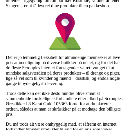
tilfælde – ligegyldigt om du bor nær Roskilde, Middelfart eller
Skagen – er at få leveret dine produkter til en pakkeshop.
Det er jo temmelig fleksibelt for almindelige mennesker at lave
prissammenligning på diverse butikker på nettet, og for det har
de fleste Scrouples internet foretagender været tvunget til at
mindske salgsværdien på deres produkter – til drenge og piger,
lige så vel som til kvinder og mænd – drastisk, og endda nogle
gange tilbyde gebyrfri levering.
Trods dette kan det ikke desto mindre blive smart at
sammenholde forskellige e-forhandlere efter tilbud på Scrouples
Ørestikker i 8 Karat Guld 105363 forud for at du placerer
ordren, således at man er skråsikker på at modtage den billigste
pris.
Du må trods alt være omhyggelig med, at såfremt en internet
forhandler tilbyder produkter til salg for en pris som virker