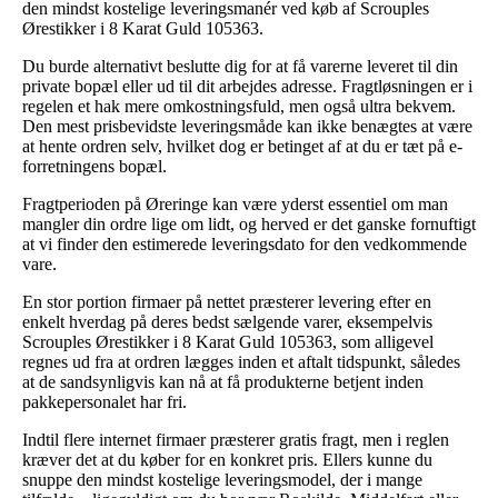
den mindst kostelige leveringsmanér ved køb af Scrouples
Ørestikker i 8 Karat Guld 105363.
Du burde alternativt beslutte dig for at få varerne leveret til din
private bopæl eller ud til dit arbejdes adresse. Fragtløsningen er i
regelen et hak mere omkostningsfuld, men også ultra bekvem.
Den mest prisbevidste leveringsmåde kan ikke benægtes at være
at hente ordren selv, hvilket dog er betinget af at du er tæt på e-
forretningens bopæl.
Fragtperioden på Øreringe kan være yderst essentiel om man
mangler din ordre lige om lidt, og herved er det ganske fornuftigt
at vi finder den estimerede leveringsdato for den vedkommende
vare.
En stor portion firmaer på nettet præsterer levering efter en
enkelt hverdag på deres bedst sælgende varer, eksempelvis
Scrouples Ørestikker i 8 Karat Guld 105363, som alligevel
regnes ud fra at ordren lægges inden et aftalt tidspunkt, således
at de sandsynligvis kan nå at få produkterne betjent inden
pakkepersonalet har fri.
Indtil flere internet firmaer præsterer gratis fragt, men i reglen
kræver det at du køber for en konkret pris. Ellers kunne du
snuppe den mindst kostelige leveringsmodel, der i mange