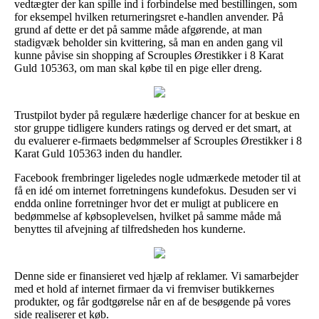
vedtægter der kan spille ind i forbindelse med bestillingen, som
for eksempel hvilken returneringsret e-handlen anvender. På
grund af dette er det på samme måde afgørende, at man
stadigvæk beholder sin kvittering, så man en anden gang vil
kunne påvise sin shopping af Scrouples Ørestikker i 8 Karat
Guld 105363, om man skal købe til en pige eller dreng.
Trustpilot byder på regulære hæderlige chancer for at beskue en
stor gruppe tidligere kunders ratings og derved er det smart, at
du evaluerer e-firmaets bedømmelser af Scrouples Ørestikker i 8
Karat Guld 105363 inden du handler.
Facebook frembringer ligeledes nogle udmærkede metoder til at
få en idé om internet forretningens kundefokus. Desuden ser vi
endda online forretninger hvor det er muligt at publicere en
bedømmelse af købsoplevelsen, hvilket på samme måde må
benyttes til afvejning af tilfredsheden hos kunderne.
Denne side er finansieret ved hjælp af reklamer. Vi samarbejder
med et hold af internet firmaer da vi fremviser butikkernes
produkter, og får godtgørelse når en af de besøgende på vores
side realiserer et køb.