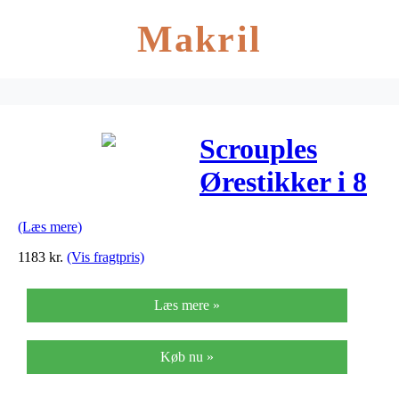
Makril
Scrouples
Ørestikker i 8
Karat Guld
(Læs mere)
105363
1183
kr.
(Vis fragtpris)
Læs mere »
Køb nu »