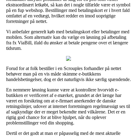
ekstraordinært letkøbt, så kan det i nogle tilfælde være et symbol
på en fup webshop. Bestillinger med betalingskort er i hvert fald
omfattet af en vedtægt, hvilket redder en imod uoprigtige
forretninger på nettet.
Vi anbefaler generelt køb med betalingskort eller betalinger med
mobilen. Som alternativ kan du vælge en løsning på afbetaling
fra fx ViaBill, ifald du ønsker at betale pengene over et længere
tidsrum.
Forud for at folk bestiller i en Scrouples forhandler på nettet
behøver man på en vis måde skimme e-butikkens
handelsbetingelser, dog er det naturligvis ikke særlig spændende.
En nemmere løsning kunne være at kontrollere hvorvidt e-
butikken er verificeret af e-mærket, grundet at det længe har
været en forsikring om at e-firmaet anerkender de danske
retningslinjer, udover at internet forretningen regelmæssigt ses til
af sagkyndige der er meget bekendte med vilkårene. Det er en
rigtig god chance for at blive hjulpet, når du oplever
problemstillinger ved din shopping.
Dertil er det godt at man er påpasselig med de mest aktuelle