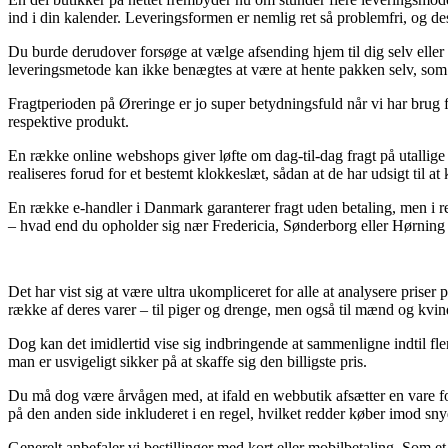
ind i din kalender. Leveringsformen er nemlig ret så problemfri, og 
Du burde derudover forsøge at vælge afsending hjem til dig selv eller
leveringsmetode kan ikke benægtes at være at hente pakken selv, som d
Fragtperioden på Øreringe er jo super betydningsfuld når vi har brug f
respektive produkt.
En række online webshops giver løfte om dag-til-dag fragt på utallig
realiseres forud for et bestemt klokkeslæt, sådan at de har udsigt til a
En række e-handler i Danmark garanterer fragt uden betaling, men i reg
– hvad end du opholder sig nær Fredericia, Sønderborg eller Hørning – 
Det har vist sig at være ultra ukompliceret for alle at analysere priser
række af deres varer – til piger og drenge, men også til mænd og kvi
Dog kan det imidlertid vise sig indbringende at sammenligne indtil fl
man er usvigeligt sikker på at skaffe sig den billigste pris.
Du må dog være årvågen med, at ifald en webbutik afsætter en vare for
på den anden side inkluderet i en regel, hvilket redder køber imod sn
Generelt anbefaler vi bestillinger med kort eller mobilbetaling. Som et 