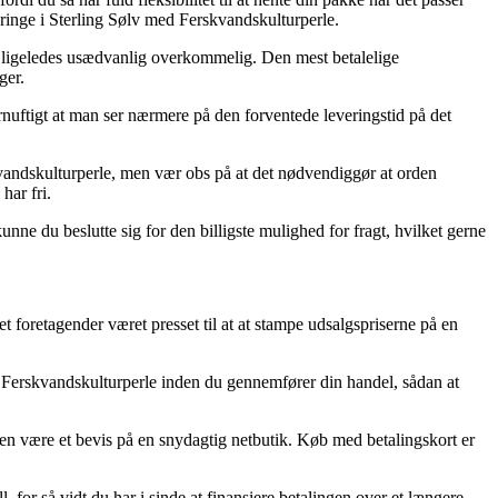
ringe i Sterling Sølv med Ferskvandskulturperle.
en ligeledes usædvanlig overkommelig. Den mest betalelige
ger.
rnuftigt at man ser nærmere på den forventede leveringstid på det
vandskulturperle, men vær obs på at det nødvendiggør at orden
har fri.
ne du beslutte sig for den billigste mulighed for fragt, hvilket gerne
et foretagender været presset til at at stampe udsalgspriserne på en
.
ed Ferskvandskulturperle inden du gennemfører din handel, sådan at
den være et bevis på en snydagtig netbutik. Køb med betalingskort er
, for så vidt du har i sinde at finansiere betalingen over et længere