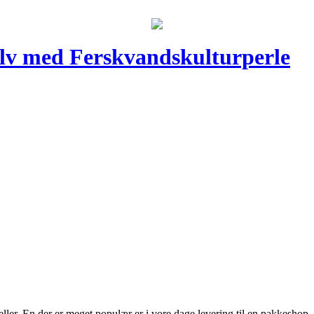
Sølv med Ferskvandskulturperle
er. En der er meget populær er i vore dage levering til en pakkeshop, for