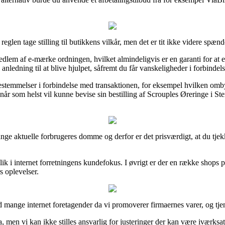
reglen tage stilling til butikkens vilkår, men det er tit ikke videre spæn
em af e-mærke ordningen, hvilket almindeligvis er en garanti for at e
 anledning til at blive hjulpet, såfremt du får vanskeligheder i forbindel
stemmelser i forbindelse med transaktionen, for eksempel hvilken ombyt
n når som helst vil kunne bevise sin bestilling af Scrouples Øreringe i 
mange aktuelle forbrugeres domme og derfor er det prisværdigt, at du tjek
lik i internet forretningens kundefokus. I øvrigt er der en række shops p
s oplevelser.
mange internet foretagender da vi promoverer firmaernes varer, og tje
men vi kan ikke stilles ansvarlig for justeringer der kan være iværksat 