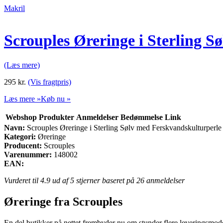
Makril
Scrouples Øreringe i Sterling 
(Læs mere)
295
kr.
(Vis fragtpris)
Læs mere »
Køb nu »
Webshop
Produkter
Anmeldelser
Bedømmelse
Link
Navn:
Scrouples Øreringe i Sterling Sølv med Ferskvandskulturperle
Kategori:
Øreringe
Producent:
Scrouples
Varenummer:
148002
EAN:
Vurderet til
4.9
ud af 5 stjerner baseret på
26
anmeldelser
Øreringe fra Scrouples
En del butikker på nettet frembyder nu om stunder flere leveringsmodell