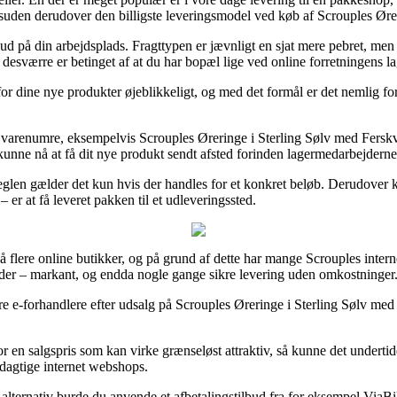
desuden derudover den billigste leveringsmodel ved køb af Scrouples Øre
 ud på din arbejdsplads. Fragttypen er jævnligt en sjat mere pebret, m
esværre er betinget af at du har bopæl lige ved online forretningens la
or dine nye produkter øjeblikkeligt, og med det formål er det nemlig fo
e varenumre, eksempelvis Scrouples Øreringe i Sterling Sølv med Fersk
t kunne nå at få dit nye produkt sendt afsted forinden lagermedarbejderne 
len gælder det kun hvis der handles for et konkret beløb. Derudover kun
er at få leveret pakken til et udleveringssted.
 på flere online butikker, og på grund af dette har mange Scrouples intern
nder – markant, og endda nogle gange sikre levering uden omkostninger
ere e-forhandlere efter udsalg på Scrouples Øreringe i Sterling Sølv m
 en salgspris som kan virke grænseløst attraktiv, så kunne det underti
ydagtige internet webshops.
alternativ burde du anvende et afbetalingstilbud fra for eksempel ViaBill