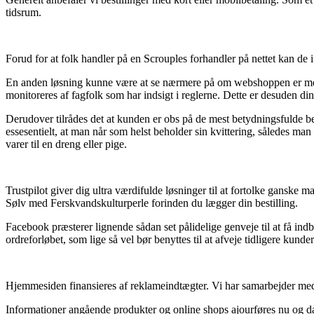
tidsrum.
Forud for at folk handler på en Scrouples forhandler på nettet kan de i 
En anden løsning kunne være at se nærmere på om webshoppen er medl
monitoreres af fagfolk som har indsigt i reglerne. Dette er desuden din
Derudover tilrådes det at kunden er obs på de mest betydningsfulde be
essesentielt, at man når som helst beholder sin kvittering, således ma
varer til en dreng eller pige.
Trustpilot giver dig ultra værdifulde løsninger til at fortolke ganske 
Sølv med Ferskvandskulturperle forinden du lægger din bestilling.
Facebook præsterer lignende sådan set pålidelige genveje til at få indb
ordreforløbet, som lige så vel bør benyttes til at afveje tidligere kunder
Hjemmesiden finansieres af reklameindtægter. Vi har samarbejder med 
Informationer angående produkter og online shops ajourføres nu og da, 