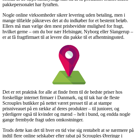
pakkepersonalet har fyraften.
Nogle online virksomheder sikrer levering uden betaling, men i
mange tilfælde påkræves det at du indkøber for et bestemt beløb.
Ellers må man vælge den mest prisbevidste mulighed for fragt,
hvilket gerne – om du bor nær Helsingør, Nyborg eller Slangerup –
er at få fragtfirmaet til at levere din pakke til et afhentningssted.
Det er ret praktisk for alle at finde frem til de bedste priser hos
forskellige internet firmaer i Danmark, og til tak har de fleste
Scrouples butikker på nettet været presset til at at stampe
prisniveauet på en række af deres produkter – til juniorer, og
yderligere også til kvinder og mænd – helt i bund, og endda nogle
gange frembyde fragt uden omkostninger.
Trods dette kan det til hver en tid vise sig rentabelt at se nærmere på
indtil flere online selskaber efter rabat på Scrouples Øreringe i