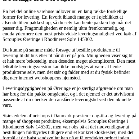
En hel del online varehuse udlover nu en lang række forskellige
former for levering. En favorit iblandt mange er i øjeblikket at
afsende til en pakkeshop, så du selv kan hente pakken lige når det
passer dig. Fragtmuligheden er nemlig ultra fremkommelig, og
endda ydermere den mest prisbevidste leveringsmulighed ved køb af
Scrouples Øreringe i Rhodineret Sølv 145302.
Du kunne på samme måde forsøge at bestille produkterne til
levering til dit hus eller til når du er på job. Muligheden viser sig tit
et hak mere bekostelig, men desuden meget ukompliceret. Den mest
letkøbte leveringsversion kan ikke modsiges at være at hente
produkterne selv, men det står og falder med at du fysisk befinder
dig nær internet webshoppens hjemsted.
Leveringsdygtigheden på Øreringe er jo særligt afgørende om man
har brug for din pakke omgående, og i det øjemed er det utvivlsomt
passende at du checker den anslåede leveringstid ved den aktuelle
vare.
Størstedelen af netshops i Danmark præsterer dag-til-dag levering på
mange af shoppens produkter, eksempelvis Scrouples Øreringe i
Rhodineret Sølv 145302, men vær obs på at det nødvendiggør at
bestillingen fuldbyrdes tidligere end et konkret klokkeslæt, med det
formål at de højst sandsynligt kan nå at få produktet ordnet inden