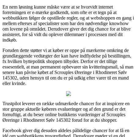
En nem løsning kunne måske være at se hvorvidt internet
forretningen er e-mærke godkendt, som ofte er et tegn på at
webbutikken følger de opstillede regler, og at webshoppen en gang i
mellem efterses af specialister som har den nødvendige knowhow
om lovene på området. Derudover giver det dig chance for at blive
assisteret, for så vidt du oplever dilemmaer i processen med dit
indkøb.
Foruden dette støtter vi at køber er oppe på mærkerne omkring de
grundlæggende vedtægter der kan have indflydelse på bestillingen,
fx hvilken byttepolitik shoppen tilbyder. Derfor er det tillige
essesentielt, at man permanent opbevarer sin kvitteringsmail, så man
senere kan påvise købet af Scrouples Øreringe i Rhodineret Sølv
145302, uden hensyn til om du er på udkig efter varer til en mand
eller kvinde.
Trustpilot leverer en række udmærkede chancer for at inspicere en
stor gruppe aktuelle køberes evalueringer og af den grund er det
fornuftigt, at du beser online butikkens vurderinger af Scrouples
Øreringe i Rhodineret Sølv 145302 forud for at du shopper.
Facebook giver dig desuden aldeles pålidelige chancer for at få en
idé om webbutikkens troværdighed. Derudover møder vi en del