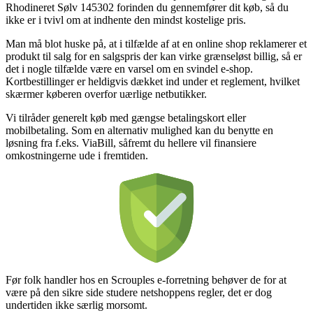
Rhodineret Sølv 145302 forinden du gennemfører dit køb, så du
ikke er i tvivl om at indhente den mindst kostelige pris.
Man må blot huske på, at i tilfælde af at en online shop reklamerer et
produkt til salg for en salgspris der kan virke grænseløst billig, så er
det i nogle tilfælde være en varsel om en svindel e-shop.
Kortbestillinger er heldigvis dækket ind under et reglement, hvilket
skærmer køberen overfor uærlige netbutikker.
Vi tilråder generelt køb med gængse betalingskort eller
mobilbetaling. Som en alternativ mulighed kan du benytte en
løsning fra f.eks. ViaBill, såfremt du hellere vil finansiere
omkostningerne ude i fremtiden.
Før folk handler hos en Scrouples e-forretning behøver de for at
være på den sikre side studere netshoppens regler, det er dog
undertiden ikke særlig morsomt.