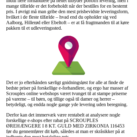
Indtil flere forhandlere på nettet tilbyder portofri levering, men i
mange tilfælde er det forbeholdt når der bestilles for en bestemt
pris. I øvrigt må man gribe den mest prisbevidste leveringsform,
hvilket i de fleste tilfælde – hvad end du opholder sig ved
Aalborg, Hillerød eller Ebeltoft – er at få fragtmanden til at køre
pakken til et udleveringssted.
Det er jo efterhånden særligt gnidningsløst for alle at finde de
bedste priser på forskellige e-forhandlere, og ergo har masser af
Scrouples online webshops været tvunget til at stampe priserne
på varerne – til børn, og tillige også til damer og herrer –
betydeligt, og endda nogle gange yde levering uden beregning.
Derfor kan det immervæk være rentabelt at analysere nogle
forskellige e-shops efter rabat på SCROUPLES
ØREHÆNGERE I 8 KT. GULD MED ZIRKONIA 116453
før du gennemfører dit køb, således at man er skråsikker på at
indhente den mest betalelige pris.