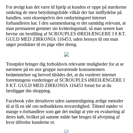
For øvrigt kan det være til hjælp at kunden er oppe på mærkerne
omkring de mest betydningsfulde vilkår der har indflydelse på
handlen, som eksempelvis den ombytningsret internet
forhandleren har. I den sammenhæng er det samtidig relevant, at
man permanent gemmer sin kvitteringsmail, så man senere kan
bevise sin bestilling af SCROUPLES ØREHÆNGERE I 8 KT.
GULD MED ZIRKONIA 116453, uden hensyn til om man
søger produkter til en pige eller dreng.
Trustpilot bringer dig forholdsvis relevante muligheder for at se
nærmere på en stor gruppe nuværende konsumenters
bedømmelser og herved tilrådes det, at du vurderer internet
forretningens vurderinger af SCROUPLES ØREHÆNGERE I
8 KT. GULD MED ZIRKONIA 116453 forud for at du
færdiggør din shopping.
Facebook yder derudover uden sammenligning ærlige metoder
til at få en idé om netbutikkens troværdighed. Tilmed møder vi
mange e-forhandlere som gør det muligt at ytre en evaluering af
deres køb, hvilket på samme måde bør bruges til afvejning af
hvor tilfredse kunderne er.