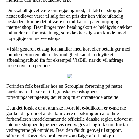
Du skal alligevel være omhyggelig med, at ifald en shop på
nettet udlover varer til salg for en pris der kan virke ufattelig
beskeden, kunne det tit være en indikation på en uoprigtig
internet shop. Bestillinger med betalingskort er heldigvis dækket
ind under en foranstaltning, som dækker dig som kunde imod
uoprigtige online webshops.
Vi slår generelt et slag for handler med kort eller betalinger med
mobilen. Som en alternativ mulighed kan du udnytte et
afbetalingstilbud fra for eksempel ViaBill, når du vil afdrage
prisen over en periode.
Forinden folk bestiller hos en Scrouples forretning på nettet
burde man til hver en tid granske webshoppens
forretningsbetingelser, det er dog tit et omfattende arbejde.
Et andet forslag er at granske hvorvidt e-butikken er e-mærke
godkendt, grundet at det kan være en sikring om at online
forhandleren imødekommer de officielle danske regler, udover at
internet shoppen lejlighedsvis overvåges af fagfolk som forstår
vedtægterne på området. Desuden får du genvej til support,
såfremt du forvoldes problemer som følge af dit indkøb.