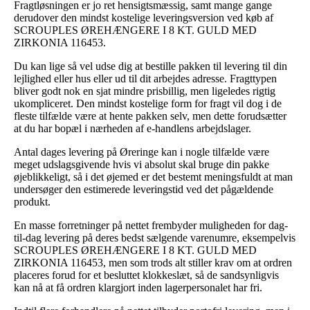
Fragtløsningen er jo ret hensigtsmæssig, samt mange gange
derudover den mindst kostelige leveringsversion ved køb af
SCROUPLES ØREHÆNGERE I 8 KT. GULD MED
ZIRKONIA 116453.
Du kan lige så vel udse dig at bestille pakken til levering til din
lejlighed eller hus eller ud til dit arbejdes adresse. Fragttypen
bliver godt nok en sjat mindre prisbillig, men ligeledes rigtig
ukompliceret. Den mindst kostelige form for fragt vil dog i de
fleste tilfælde være at hente pakken selv, men dette forudsætter
at du har bopæl i nærheden af e-handlens arbejdslager.
Antal dages levering på Øreringe kan i nogle tilfælde være
meget udslagsgivende hvis vi absolut skal bruge din pakke
øjeblikkeligt, så i det øjemed er det bestemt meningsfuldt at man
undersøger den estimerede leveringstid ved det pågældende
produkt.
En masse forretninger på nettet frembyder muligheden for dag-
til-dag levering på deres bedst sælgende varenumre, eksempelvis
SCROUPLES ØREHÆNGERE I 8 KT. GULD MED
ZIRKONIA 116453, men som trods alt stiller krav om at ordren
placeres forud for et besluttet klokkeslæt, så de sandsynligvis
kan nå at få ordren klargjort inden lagerpersonalet har fri.