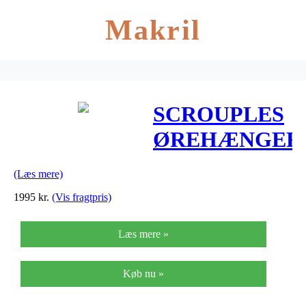
Makril
SCROUPLES
ØREHÆNGER
I 8 KT. GULD
(Læs mere)
MED
1995
kr.
(Vis fragtpris)
ZIRKONIA
Læs mere »
116453
Køb nu »