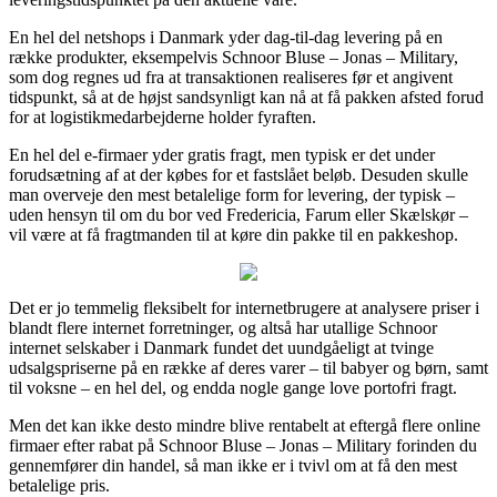
En hel del netshops i Danmark yder dag-til-dag levering på en
række produkter, eksempelvis Schnoor Bluse – Jonas – Military,
som dog regnes ud fra at transaktionen realiseres før et angivent
tidspunkt, så at de højst sandsynligt kan nå at få pakken afsted forud
for at logistikmedarbejderne holder fyraften.
En hel del e-firmaer yder gratis fragt, men typisk er det under
forudsætning af at der købes for et fastslået beløb. Desuden skulle
man overveje den mest betalelige form for levering, der typisk –
uden hensyn til om du bor ved Fredericia, Farum eller Skælskør –
vil være at få fragtmanden til at køre din pakke til en pakkeshop.
Det er jo temmelig fleksibelt for internetbrugere at analysere priser i
blandt flere internet forretninger, og altså har utallige Schnoor
internet selskaber i Danmark fundet det uundgåeligt at tvinge
udsalgspriserne på en række af deres varer – til babyer og børn, samt
til voksne – en hel del, og endda nogle gange love portofri fragt.
Men det kan ikke desto mindre blive rentabelt at eftergå flere online
firmaer efter rabat på Schnoor Bluse – Jonas – Military forinden du
gennemfører din handel, så man ikke er i tvivl om at få den mest
betalelige pris.