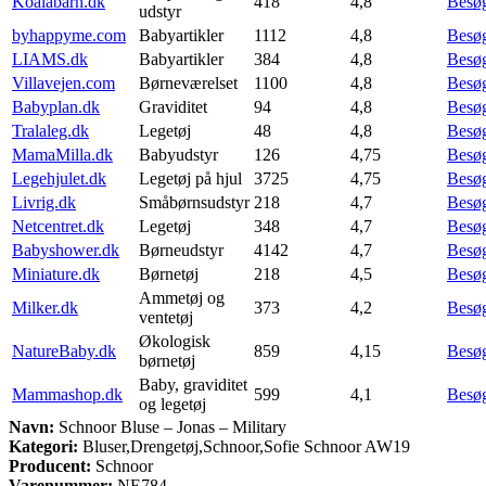
Koalabarn.dk
418
4,8
Besø
udstyr
byhappyme.com
Babyartikler
1112
4,8
Besø
LIAMS.dk
Babyartikler
384
4,8
Besø
Villavejen.com
Børneværelset
1100
4,8
Besø
Babyplan.dk
Graviditet
94
4,8
Besø
Tralaleg.dk
Legetøj
48
4,8
Besø
MamaMilla.dk
Babyudstyr
126
4,75
Besø
Legehjulet.dk
Legetøj på hjul
3725
4,75
Besø
Livrig.dk
Småbørnsudstyr
218
4,7
Besø
Netcentret.dk
Legetøj
348
4,7
Besø
Babyshower.dk
Børneudstyr
4142
4,7
Besø
Miniature.dk
Børnetøj
218
4,5
Besø
Ammetøj og
Milker.dk
373
4,2
Besø
ventetøj
Økologisk
NatureBaby.dk
859
4,15
Besø
børnetøj
Baby, graviditet
Mammashop.dk
599
4,1
Besø
og legetøj
Navn:
Schnoor Bluse – Jonas – Military
Kategori:
Bluser,Drengetøj,Schnoor,Sofie Schnoor AW19
Producent:
Schnoor
Varenummer:
NE784