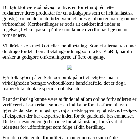
Du bør blot være så påvagt, at hvis en forretning på nettet
reklamerer deres produkter for en udsalgspris som er helt fantastisk
gunstig, kunne det undertiden være et faresignal om en uærlig online
virksomhed. Kortbestillinger er trods alt dækket ind under et
regelsæt, hvilket passer på dig som kunde overfor uærlige online
forhandlere.
Vi tilråder køb med kort eller mobilbetaling. Som et alternativ kunne
du drage fordel af en afbetalingsordning som f.eks. ViaBill, når du
ønsker at godtgøre omkostningerne af flere omgange.
Før folk køber på en Schnoor butik på nettet behøver man i
virkeligheden betragte webbutikkens handelsaftale, det er dog i
mange tilfælde ikke specielt ophidsende.
Et andet forslag kunne være at finde ud af om online forhandleren er
verificeret af e-mærket, som er en indikator for at e-forretningen
føjer de danske retningslinjer, og at netshoppen lejlighedsvis besøges
af eksperter der har ekspertise inden for de gældende bestemmelser.
Dette er desuden en god chance for at få bistand, for så vidt du
udsættes for udfordringer som følge af din bestilling.
Foruden dette er det fornuftigt at man er opmærksom på de