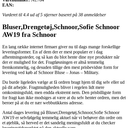
EAN:
Vurderet til
4.4
ud af 5 stjerner baseret på
38
anmeldelser
Bluser,Drengetøj,Schnoor,Sofie Schnoor
AW19 fra Schnoor
En lang række internet firmaer giver nu til dags mange forskellige
leveringsformer. En af dem der er mest populær er i dag
afhentningssteder, og så kan du blot hente dine nye produkter når
der er mulighed for det. Fragtløsningen er altså temmelig
fremkommelig, og desuden tillige den mest prisbevidste form for
levering ved køb af Schnoor Bluse – Jonas – Military.
Du burde ligeledes vælge at få ordren bragt hjem til dig selv eller ud
på dit arbejde. Fragtmuligheden bliver i regelen lidt mere
omkostningsfuld, men endda ekstremt nem. Den prisbilligste form
for fragt kan ikke modsiges at være at du selv henter ordren, men det
beroer på at du er nær webbutikkens adresse.
Antal dages levering på Bluser,Drengetøj,Schnoor,Sofie Schnoor
AW19 er selvfølgelig temmelig aktuel når vi behøver din ordre om
et øjeblik, så herved er det sandelig meningsfuldt at du checker
leveringstidspunktet på den aktuelle vare.