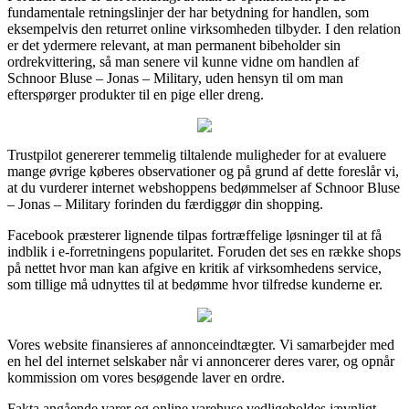
fundamentale retningslinjer der har betydning for handlen, som
eksempelvis den returret online virksomheden tilbyder. I den relation
er det ydermere relevant, at man permanent bibeholder sin
ordrekvittering, så man senere vil kunne vidne om handlen af
Schnoor Bluse – Jonas – Military, uden hensyn til om man
efterspørger produkter til en pige eller dreng.
Trustpilot genererer temmelig tiltalende muligheder for at evaluere
mange øvrige køberes observationer og på grund af dette foreslår vi,
at du vurderer internet webshoppens bedømmelser af Schnoor Bluse
– Jonas – Military forinden du færdiggør din shopping.
Facebook præsterer lignende tilpas fortræffelige løsninger til at få
indblik i e-forretningens popularitet. Foruden det ses en række shops
på nettet hvor man kan afgive en kritik af virksomhedens service,
som tillige må udnyttes til at bedømme hvor tilfredse kunderne er.
Vores website finansieres af annonceindtægter. Vi samarbejder med
en hel del internet selskaber når vi annoncerer deres varer, og opnår
kommission om vores besøgende laver en ordre.
Fakta angående varer og online varehuse vedligeholdes jævnligt,