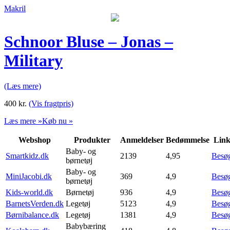
Makril
Schnoor Bluse – Jonas –
Military
(Læs mere)
400
kr.
(Vis fragtpris)
Læs mere »
Køb nu »
Webshop
Produkter
Anmeldelser
Bedømmelse
Lin
Baby- og
Smartkidz.dk
2139
4,95
Besø
børnetøj
Baby- og
MiniJacobi.dk
369
4,9
Besø
børnetøj
Kids-world.dk
Børnetøj
936
4,9
Besø
BarnetsVerden.dk
Legetøj
5123
4,9
Besø
Børnibalance.dk
Legetøj
1381
4,9
Besø
Babybæring