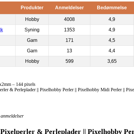
Produkter
Anmeldelser
Bedømmelse
Hobby
4008
4,9
dk
Syning
1353
4,9
Garn
171
4,5
Garn
13
4,4
Hobby
599
3,65
2x2mm – 144 pixels
erler & Perleplader || Pixelhobby Perler || Pixelhobby Midi Perler || Pi
anmeldelser
 Pixelperler & Perleplader || Pixelhobby Pe