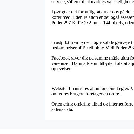
service, såfremt du forvoldes vanskeligheder
I øvrigt er det fornuftigt at du er obs på d
kører med. I den relation er det også essese
Perler 297 Kaffe 2x2mm – 144 pixels, uden 
Trustpilot frembyder nogle solide genveje t
bedømmelser af Pixelhobby Midi Perler 297
Facebook giver dig på samme måde ultra fortr
varehuse i Danmark som tilbyder folk at afgi
oplevelser.
Websitet finansieres af annonceindtægter. V
om vores brugere foretager en ordre.
Orientering omkring tilbud og internet forre
sidens data.