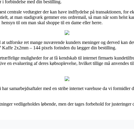
 i forbindelse med din bestilling.
e mest centrale vedtægter der kan have indflydelse på transaktionen, for 
ntielt, at man stadigvæk gemmer ens ordremail, så man når som helst kan
hensyn til om man skal shoppe til en dame eller herre.
il at udforske ret mange nuværende kunders meninger og derved kan det
 Kaffe 2x2mm – 144 pixels forinden du lægger din bestilling.
æffelige muligheder for at få kendskab til internet firmaets kundetilfr
ve en evaluering af deres købsoplevelse, hvilket tillige må anvendes til 
i har samarbejdsaftaler med en stribe internet varehuse da vi formidler 
tninger vedligeholdes løbende, men der tages forbehold for justeringer de