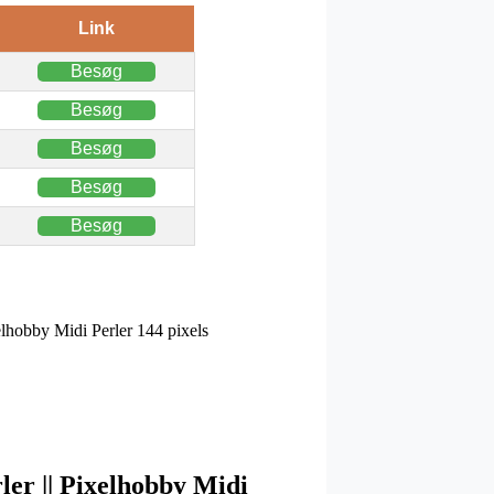
Link
Besøg
Besøg
Besøg
Besøg
Besøg
xelhobby Midi Perler 144 pixels
rler || Pixelhobby Midi