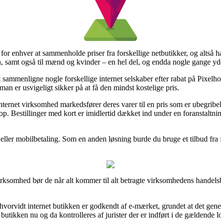
for enhver at sammenholde priser fra forskellige netbutikker, og altså h
n, samt også til mænd og kvinder – en hel del, og endda nogle gange yde
at sammenligne nogle forskellige internet selskaber efter rabat på Pix
an er usvigeligt sikker på at få den mindst kostelige pris.
ternet virksomhed markedsfører deres varer til en pris som er ubegribel
p. Bestillinger med kort er imidlertid dækket ind under en foranstaltnin
 eller mobilbetaling. Som en anden løsning burde du bruge et tilbud fra fx
rksomhed bør de når alt kommer til alt betragte virksomhedens handelsbe
vorvidt internet butikken er godkendt af e-mærket, grundet at det gener
 butikken nu og da kontrolleres af jurister der er indført i de gældende 