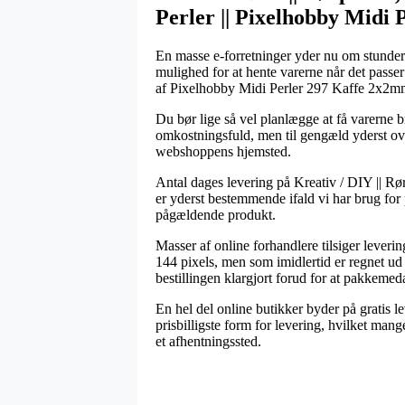
Perler || Pixelhobby Midi 
En masse e-forretninger yder nu om stunder d
mulighed for at hente varerne når det passe
af Pixelhobby Midi Perler 297 Kaffe 2x2mm
Du bør lige så vel planlægge at få varerne br
omkostningsfuld, men til gengæld yderst ove
webshoppens hjemsted.
Antal dages levering på Kreativ / DIY || Rør
er yderst bestemmende ifald vi har brug for 
pågældende produkt.
Masser af online forhandlere tilsiger lev
144 pixels, men som imidlertid er regnet ud f
bestillingen klargjort forud for at pakkemed
En hel del online butikker byder på gratis l
prisbilligste form for levering, hvilket man
et afhentningssted.