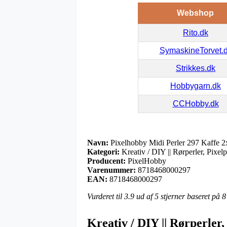
Webshop
Rito.dk
SymaskineTorvet.
Strikkes.dk
Hobbygarn.dk
CCHobby.dk
Navn:
Pixelhobby Midi Perler 297 Kaffe 
Kategori:
Kreativ / DIY || Rørperler, Pixelp
Producent:
PixelHobby
Varenummer:
8718468000297
EAN:
8718468000297
Vurderet til
3.9
ud af 5 stjerner baseret på
8
Kreativ / DIY || Rørperler,