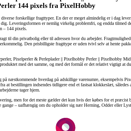
Perler 144 pixels fra PixelHobby
iverse forskellige fragttyper. En der er meget almindelig er i dag leve
r dig. Leveringsformen er nemlig virkelig problemfri, og endda tilmed 
 – 144 pixels.
agt til din privatbolig eller til adressen hvor du arbejder. Fragtmulighed
rkommelig. Den prisbilligste fragttype er uden tvivl selv at hente pak
perler, Pixelperler & Perleplader || Pixelhobby Perler || Pixelhobby Mid
produktet med det samme, og med det formål er det relativt vigtigt at du
ering på næstkommende hverdag på adskillige varenumre, eksempelvis P
ra at bestillingen indsendes tidligere end et fastsat klokkeslæt, således a
arbejderne tager hjem.
evering, men for det meste gælder det kun hvis der købes for et præcist b
ge gange – uafhængig om du opholder sig nær Herning, Odder eller Lystrup