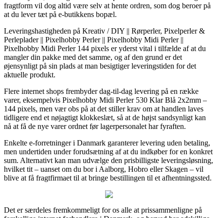
fragtform vil dog altid være selv at hente ordren, som dog beroer på
at du lever tæt på e-butikkens bopæl.
Leveringshastigheden på Kreativ / DIY || Rørperler, Pixelperler &
Perleplader || Pixelhobby Perler || Pixelhobby Midi Perler ||
Pixelhobby Midi Perler 144 pixels er yderst vital i tilfælde af at du
mangler din pakke med det samme, og af den grund er det
øjensynligt på sin plads at man besigtiger leveringstiden for det
aktuelle produkt.
Flere internet shops frembyder dag-til-dag levering på en række
varer, eksempelvis Pixelhobby Midi Perler 530 Klar Blå 2x2mm –
144 pixels, men vær obs på at det stiller krav om at handlen laves
tidligere end et nøjagtigt klokkeslæt, så at de højst sandsynligt kan
nå at få de nye varer ordnet før lagerpersonalet har fyraften.
Enkelte e-forretninger i Danmark garanterer levering uden betaling,
men undertiden under forudsætning af at du indkøber for en konkret
sum. Alternativt kan man udvælge den prisbilligste leveringsløsning,
hvilket tit – uanset om du bor i Aalborg, Hobro eller Skagen – vil
blive at få fragtfirmaet til at bringe bestillingen til et afhentningssted.
Det er særdeles fremkommeligt for os alle at prissammenligne på