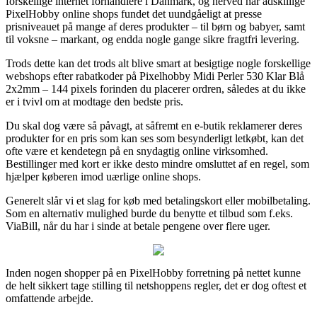
forskellige internet forhandlere i Danmark, og herved har adskillige
PixelHobby online shops fundet det uundgåeligt at presse
prisniveauet på mange af deres produkter – til børn og babyer, samt
til voksne – markant, og endda nogle gange sikre fragtfri levering.
Trods dette kan det trods alt blive smart at besigtige nogle forskellige
webshops efter rabatkoder på Pixelhobby Midi Perler 530 Klar Blå
2x2mm – 144 pixels forinden du placerer ordren, således at du ikke
er i tvivl om at modtage den bedste pris.
Du skal dog være så påvagt, at såfremt en e-butik reklamerer deres
produkter for en pris som kan ses som besynderligt letkøbt, kan det
ofte være et kendetegn på en snydagtig online virksomhed.
Bestillinger med kort er ikke desto mindre omsluttet af en regel, som
hjælper køberen imod uærlige online shops.
Generelt slår vi et slag for køb med betalingskort eller mobilbetaling.
Som en alternativ mulighed burde du benytte et tilbud som f.eks.
ViaBill, når du har i sinde at betale pengene over flere uger.
Inden nogen shopper på en PixelHobby forretning på nettet kunne
de helt sikkert tage stilling til netshoppens regler, det er dog oftest et
omfattende arbejde.