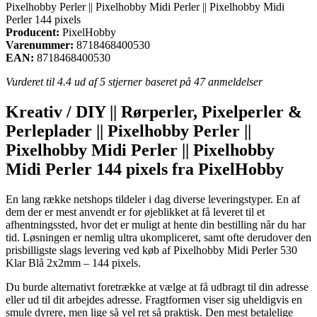
Pixelhobby Perler || Pixelhobby Midi Perler || Pixelhobby Midi
Perler 144 pixels
Producent:
PixelHobby
Varenummer:
8718468400530
EAN:
8718468400530
Vurderet til
4.4
ud af 5 stjerner baseret på
47
anmeldelser
Kreativ / DIY || Rørperler, Pixelperler &
Perleplader || Pixelhobby Perler ||
Pixelhobby Midi Perler || Pixelhobby
Midi Perler 144 pixels fra PixelHobby
En lang række netshops tildeler i dag diverse leveringstyper. En af
dem der er mest anvendt er for øjeblikket at få leveret til et
afhentningssted, hvor det er muligt at hente din bestilling når du har
tid. Løsningen er nemlig ultra ukompliceret, samt ofte derudover den
prisbilligste slags levering ved køb af Pixelhobby Midi Perler 530
Klar Blå 2x2mm – 144 pixels.
Du burde alternativt foretrække at vælge at få udbragt til din adresse
eller ud til dit arbejdes adresse. Fragtformen viser sig uheldigvis en
smule dyrere, men lige så vel ret så praktisk. Den mest betalelige