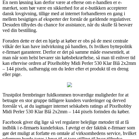
En nem løsning kan derfor være at efterse om e-handlen er e-
mærket, som bør være en sikkerhed for at e-butikken accepterer
dansk lovgivning, tillige med at internet forhandleren en gang i
mellem besigtiges af eksperter der forstår de gældende regulativer.
Desuden tilbydes du chance for assistance, når du skulle få besvær
ved din bestilling.
Foruden dette er det en hjælp at køber er obs på de mest centrale
vilkår der kan have indvirkning på handlen, fx hvilken byttepolitik
e-firmaet garanterer. Derfor er det på samme måde essesentielt, at
man når som helst bevarer sin købsbekræftelse, så man til enhver tid
kan eftervise ordren af Pixelhobby Midi Perler 530 Klar Blå 2x2mm
– 144 pixels, uafhængig om du leder efter et produkt til en dreng
eller pige.
Trustpilot frembringer fuldkommen troværdige muligheder for at
betragte en stor gruppe tidligere kunders vurderinger og derved
foreslår vi, at du iagttager internet selskabets ratings af Pixelhobby
Midi Perler 530 Klar Blå 2x2mm – 144 pixels forinden du køber.
Facebook giver dig lige så vel regulære belejlige metoder til at få
indblik i e-firmaets kundefokus. I øvrigt er der faktisk e-firmaer som
gør det muligt at forfatte en omtale af virksomhedens service, hvilket
ydermere burde tages i brug til at tage stilling til hvor tilfredse