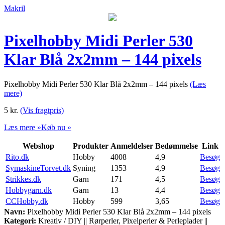
Makril
Pixelhobby Midi Perler 530
Klar Blå 2x2mm – 144 pixels
Pixelhobby Midi Perler 530 Klar Blå 2x2mm – 144 pixels
(Læs
mere)
5
kr.
(Vis fragtpris)
Læs mere »
Køb nu »
Webshop
Produkter
Anmeldelser
Bedømmelse
Link
Rito.dk
Hobby
4008
4,9
Besøg
SymaskineTorvet.dk
Syning
1353
4,9
Besøg
Strikkes.dk
Garn
171
4,5
Besøg
Hobbygarn.dk
Garn
13
4,4
Besøg
CCHobby.dk
Hobby
599
3,65
Besøg
Navn:
Pixelhobby Midi Perler 530 Klar Blå 2x2mm – 144 pixels
Kategori:
Kreativ / DIY || Rørperler, Pixelperler & Perleplader ||