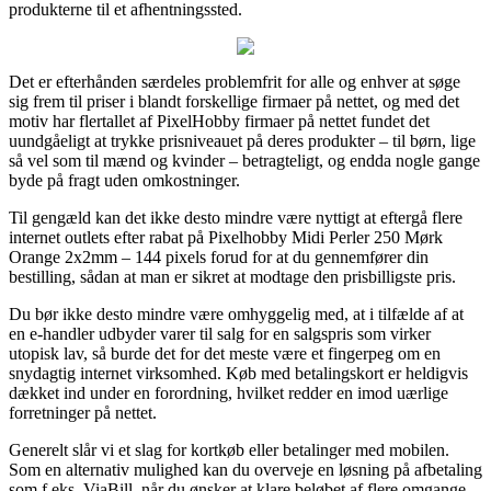
produkterne til et afhentningssted.
Det er efterhånden særdeles problemfrit for alle og enhver at søge
sig frem til priser i blandt forskellige firmaer på nettet, og med det
motiv har flertallet af PixelHobby firmaer på nettet fundet det
uundgåeligt at trykke prisniveauet på deres produkter – til børn, lige
så vel som til mænd og kvinder – betragteligt, og endda nogle gange
byde på fragt uden omkostninger.
Til gengæld kan det ikke desto mindre være nyttigt at eftergå flere
internet outlets efter rabat på Pixelhobby Midi Perler 250 Mørk
Orange 2x2mm – 144 pixels forud for at du gennemfører din
bestilling, sådan at man er sikret at modtage den prisbilligste pris.
Du bør ikke desto mindre være omhyggelig med, at i tilfælde af at
en e-handler udbyder varer til salg for en salgspris som virker
utopisk lav, så burde det for det meste være et fingerpeg om en
snydagtig internet virksomhed. Køb med betalingskort er heldigvis
dækket ind under en forordning, hvilket redder en imod uærlige
forretninger på nettet.
Generelt slår vi et slag for kortkøb eller betalinger med mobilen.
Som en alternativ mulighed kan du overveje en løsning på afbetaling
som f.eks. ViaBill, når du ønsker at klare beløbet af flere omgange.