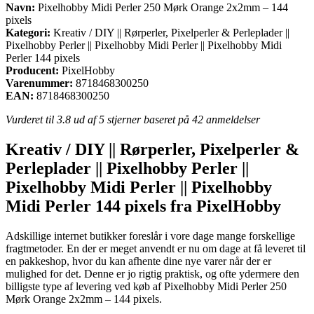
Navn:
Pixelhobby Midi Perler 250 Mørk Orange 2x2mm – 144
pixels
Kategori:
Kreativ / DIY || Rørperler, Pixelperler & Perleplader ||
Pixelhobby Perler || Pixelhobby Midi Perler || Pixelhobby Midi
Perler 144 pixels
Producent:
PixelHobby
Varenummer:
8718468300250
EAN:
8718468300250
Vurderet til
3.8
ud af 5 stjerner baseret på
42
anmeldelser
Kreativ / DIY || Rørperler, Pixelperler &
Perleplader || Pixelhobby Perler ||
Pixelhobby Midi Perler || Pixelhobby
Midi Perler 144 pixels fra PixelHobby
Adskillige internet butikker foreslår i vore dage mange forskellige
fragtmetoder. En der er meget anvendt er nu om dage at få leveret til
en pakkeshop, hvor du kan afhente dine nye varer når der er
mulighed for det. Denne er jo rigtig praktisk, og ofte ydermere den
billigste type af levering ved køb af Pixelhobby Midi Perler 250
Mørk Orange 2x2mm – 144 pixels.