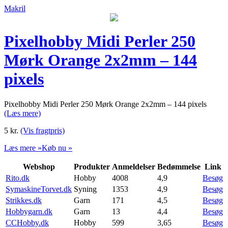
Makril
Pixelhobby Midi Perler 250
Mørk Orange 2x2mm – 144
pixels
Pixelhobby Midi Perler 250 Mørk Orange 2x2mm – 144 pixels
(Læs mere)
5
kr.
(Vis fragtpris)
Læs mere »
Køb nu »
Webshop
Produkter
Anmeldelser
Bedømmelse
Link
Rito.dk
Hobby
4008
4,9
Besøg
SymaskineTorvet.dk
Syning
1353
4,9
Besøg
Strikkes.dk
Garn
171
4,5
Besøg
Hobbygarn.dk
Garn
13
4,4
Besøg
CCHobby.dk
Hobby
599
3,65
Besøg