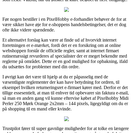
Før nogen bestiller i en PixelHobby e-forhandler behøver de for at
være sikker have øje for e-shoppens handelsbetingelser, det er dog
ofte ikke videre spændende.
Et alternativt forslag kan være at finde ud af hvorvidt internet
forretningen er e-mærket, fordi det er en forsikring om at online
webshoppen forstår de officielle regler, samt at internet firmaet
rutinemæssigt revurderes af specialister der er meget bekendte med
reglerne på området. Dette er en god mulighed for opbakning, ifald
du udsættes for problemer med din ordre.
I øvrigt kan det være til hjælp at du er påpasselig med de
væsentligste reglementer der kan have betydning for ordren, til
eksempel hvilken returneringsret e-firmaet kører med. Derfor er det
tillige essesentielt, at man til enhver tid opbevarer sin faktura e-mail,
så man en anden gang vil kunne eftervise købet af Pixelhobby Midi
Perler 250 Mørk Orange 2x2mm – 144 pixels, ligegyldigt om du er
på shopping til en mand eller kvinde.
Trustpilot fører til super gavnlige muligheder for at tolke en længere