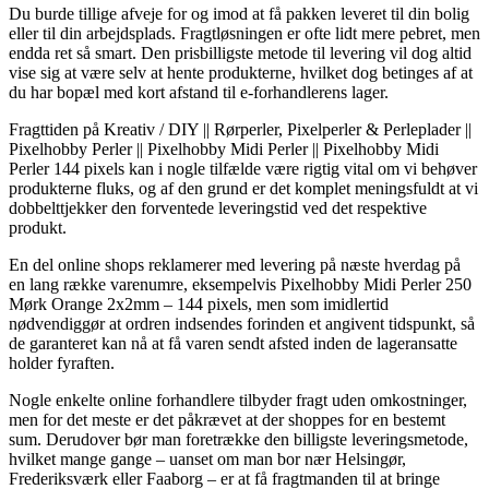
Du burde tillige afveje for og imod at få pakken leveret til din bolig
eller til din arbejdsplads. Fragtløsningen er ofte lidt mere pebret, men
endda ret så smart. Den prisbilligste metode til levering vil dog altid
vise sig at være selv at hente produkterne, hvilket dog betinges af at
du har bopæl med kort afstand til e-forhandlerens lager.
Fragttiden på Kreativ / DIY || Rørperler, Pixelperler & Perleplader ||
Pixelhobby Perler || Pixelhobby Midi Perler || Pixelhobby Midi
Perler 144 pixels kan i nogle tilfælde være rigtig vital om vi behøver
produkterne fluks, og af den grund er det komplet meningsfuldt at vi
dobbelttjekker den forventede leveringstid ved det respektive
produkt.
En del online shops reklamerer med levering på næste hverdag på
en lang række varenumre, eksempelvis Pixelhobby Midi Perler 250
Mørk Orange 2x2mm – 144 pixels, men som imidlertid
nødvendiggør at ordren indsendes forinden et angivent tidspunkt, så
de garanteret kan nå at få varen sendt afsted inden de lageransatte
holder fyraften.
Nogle enkelte online forhandlere tilbyder fragt uden omkostninger,
men for det meste er det påkrævet at der shoppes for en bestemt
sum. Derudover bør man foretrække den billigste leveringsmetode,
hvilket mange gange – uanset om man bor nær Helsingør,
Frederiksværk eller Faaborg – er at få fragtmanden til at bringe