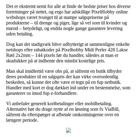
Det er ekstremt nemt for alle at finde de bedste priser hos diverse
forretninger på nettet, og ergo har adskillige PixelHobby online
webshops været tvunget til at stampe salgspriserne på
produkterne – til drenge og piger, lige så vel som til kvinder og
mænd – betydeligt, og endda nogle gange garantere levering
uden betaling.
Dog kan det stadigvæk blive udbytterigt at sammenligne enkelte
netshops efter rabatkoder på Pixelhobby Midi Perler 428 Lakse
Rød 2x2mm – 144 pixels før du handler, således at man er
skudsikker på at indhente den mindst kostelige pris.
Man skal imidlertid være obs på, at såfremt en butik tilbyder
deres produkter til en salgspris der kan virke overordentlig
beskeden, så kunne det ofte være et tegn på en fup netbutik.
Handler med kort er dog dækket ind under en bestemmelse, som
garanterer os imod fup e-forhandlere.
Vi anbefaler generelt kortbetalinger eller mobilbetaling.
Alternativt bør du drage nytte af en løsning som fx ViaBill,
såfremt du efterspørger at afbetale omkostningerne over en
længere periode.