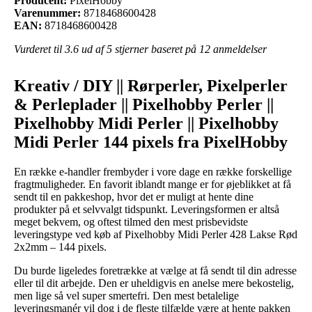
Producent:
PixelHobby
Varenummer:
8718468600428
EAN:
8718468600428
Vurderet til
3.6
ud af 5 stjerner baseret på
12
anmeldelser
Kreativ / DIY || Rørperler, Pixelperler
& Perleplader || Pixelhobby Perler ||
Pixelhobby Midi Perler || Pixelhobby
Midi Perler 144 pixels fra PixelHobby
En række e-handler frembyder i vore dage en række forskellige
fragtmuligheder. En favorit iblandt mange er for øjeblikket at få
sendt til en pakkeshop, hvor det er muligt at hente dine
produkter på et selvvalgt tidspunkt. Leveringsformen er altså
meget bekvem, og oftest tilmed den mest prisbevidste
leveringstype ved køb af Pixelhobby Midi Perler 428 Lakse Rød
2x2mm – 144 pixels.
Du burde ligeledes foretrække at vælge at få sendt til din adresse
eller til dit arbejde. Den er uheldigvis en anelse mere bekostelig,
men lige så vel super smertefri. Den mest betalelige
leveringsmanér vil dog i de fleste tilfælde være at hente pakken