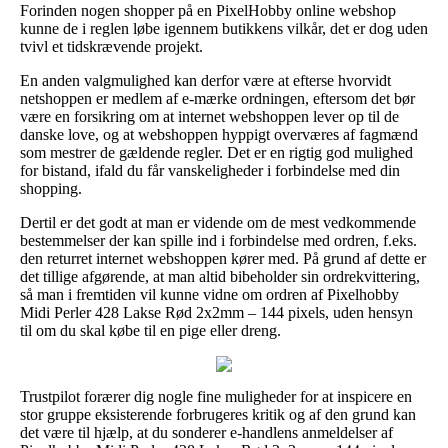
Forinden nogen shopper på en PixelHobby online webshop
kunne de i reglen løbe igennem butikkens vilkår, det er dog uden
tvivl et tidskrævende projekt.
En anden valgmulighed kan derfor være at efterse hvorvidt
netshoppen er medlem af e-mærke ordningen, eftersom det bør
være en forsikring om at internet webshoppen lever op til de
danske love, og at webshoppen hyppigt overværes af fagmænd
som mestrer de gældende regler. Det er en rigtig god mulighed
for bistand, ifald du får vanskeligheder i forbindelse med din
shopping.
Dertil er det godt at man er vidende om de mest vedkommende
bestemmelser der kan spille ind i forbindelse med ordren, f.eks.
den returret internet webshoppen kører med. På grund af dette er
det tillige afgørende, at man altid bibeholder sin ordrekvittering,
så man i fremtiden vil kunne vidne om ordren af Pixelhobby
Midi Perler 428 Lakse Rød 2x2mm – 144 pixels, uden hensyn
til om du skal købe til en pige eller dreng.
Trustpilot forærer dig nogle fine muligheder for at inspicere en
stor gruppe eksisterende forbrugeres kritik og af den grund kan
det være til hjælp, at du sonderer e-handlens anmeldelser af