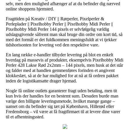
selv, men den mulighed afhænger af at du befinder dig nærved
online shoppens hjemsted.
Fragttiden på Kreativ / DIY || Rørperler, Pixelperler &
Perleplader || Pixelhobby Perler || Pixelhobby Midi Perler ||
Pixelhobby Midi Perler 144 pixels er selvfølgelig vældig
udslagsgivende såfremt man skal bruge din ordre om kort tid, så
med det formål er det fuldkommen meningsfuldt at vi tjekker
tidshorisonten for levering ved den respektive vare.
En lang række e-handler tilbyder levering på blot en enkelt
hverdag på massevis af produkter, eksempelvis Pixelhobby Midi
Perler 428 Lakse Rød 2x2mm – 144 pixels, men husk at det står
og falder med at handlen gemmenføres forinden et angivent
klokkeslæt, så at de har mulighed for at nå at få ordren pakket
inden de logistikansatte drager hjemad.
Nogle få online outlets garanterer fragt uden betaling, men tit
kun hvis der handles for en bestemt sum. Desuden burde man
vælge den billigste leveringsmetode, hvilket mange gange –
uanset om du befinder sig tæt på København, Hillerød eller
Fredensborg – vil være at få fragtfirmaet til at levere dine varer
til et afhentningssted.