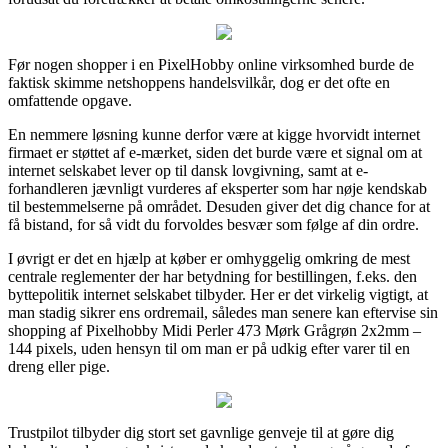
Før nogen shopper i en PixelHobby online virksomhed burde de
faktisk skimme netshoppens handelsvilkår, dog er det ofte en
omfattende opgave.
En nemmere løsning kunne derfor være at kigge hvorvidt internet
firmaet er støttet af e-mærket, siden det burde være et signal om at
internet selskabet lever op til dansk lovgivning, samt at e-
forhandleren jævnligt vurderes af eksperter som har nøje kendskab
til bestemmelserne på området. Desuden giver det dig chance for at
få bistand, for så vidt du forvoldes besvær som følge af din ordre.
I øvrigt er det en hjælp at køber er omhyggelig omkring de mest
centrale reglementer der har betydning for bestillingen, f.eks. den
byttepolitik internet selskabet tilbyder. Her er det virkelig vigtigt, at
man stadig sikrer ens ordremail, således man senere kan eftervise sin
shopping af Pixelhobby Midi Perler 473 Mørk Grågrøn 2x2mm –
144 pixels, uden hensyn til om man er på udkig efter varer til en
dreng eller pige.
Trustpilot tilbyder dig stort set gavnlige genveje til at gøre dig