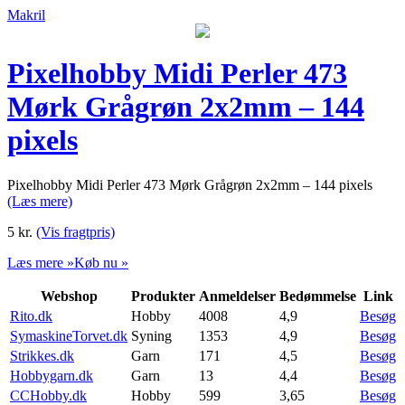
Makril
Pixelhobby Midi Perler 473
Mørk Grågrøn 2x2mm – 144
pixels
Pixelhobby Midi Perler 473 Mørk Grågrøn 2x2mm – 144 pixels
(Læs mere)
5
kr.
(Vis fragtpris)
Læs mere »
Køb nu »
Webshop
Produkter
Anmeldelser
Bedømmelse
Link
Rito.dk
Hobby
4008
4,9
Besøg
SymaskineTorvet.dk
Syning
1353
4,9
Besøg
Strikkes.dk
Garn
171
4,5
Besøg
Hobbygarn.dk
Garn
13
4,4
Besøg
CCHobby.dk
Hobby
599
3,65
Besøg