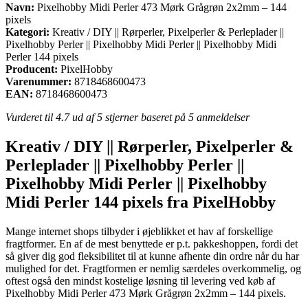
Navn:
Pixelhobby Midi Perler 473 Mørk Grågrøn 2x2mm – 144
pixels
Kategori:
Kreativ / DIY || Rørperler, Pixelperler & Perleplader ||
Pixelhobby Perler || Pixelhobby Midi Perler || Pixelhobby Midi
Perler 144 pixels
Producent:
PixelHobby
Varenummer:
8718468600473
EAN:
8718468600473
Vurderet til
4.7
ud af 5 stjerner baseret på
5
anmeldelser
Kreativ / DIY || Rørperler, Pixelperler &
Perleplader || Pixelhobby Perler ||
Pixelhobby Midi Perler || Pixelhobby
Midi Perler 144 pixels fra PixelHobby
Mange internet shops tilbyder i øjeblikket et hav af forskellige
fragtformer. En af de mest benyttede er p.t. pakkeshoppen, fordi det
så giver dig god fleksibilitet til at kunne afhente din ordre når du har
mulighed for det. Fragtformen er nemlig særdeles overkommelig, og
oftest også den mindst kostelige løsning til levering ved køb af
Pixelhobby Midi Perler 473 Mørk Grågrøn 2x2mm – 144 pixels.