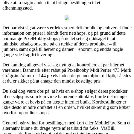
blive at få fragtmanden til at bringe bestillingen til et
afhentningssted.
Det har vist sig at være særdeles smertefrit for alle og enhver at finde
information om priser i blandt flere netshops, og på grund af dette
har mange PixelHobby shops på nettet set sig nødsaget til at
mindske udsalgspriserne på en række af deres produkter – til
juniorer, samt også til herrer og damer – enormt, og endda nogle
gange yde fragtfri levering.
Det kan dog alligevel vise sig nyttigt at kontrollere et par internet
varehuse i Danmark efter rabat på Pixelhobby Midi Perler 473 Mørk
Grågrøn 2x2mm – 144 pixels inden du gennemfører dit køb, således
at du er sikker på at antage den mindst kostelige pris.
Du skal dog være obs på, at hvis en e-shop sælger deres produkter
til en salgspris som kan virke hamrende attraktiv, burde det mange
gange være et bevis på en uægte internet butik. Kortbestillinger er
ikke desto mindre omfattet af en orden, hvilket sikrer dig som køber
overfor fup online shops.
Generelt går vi ind for bestillinger med kort eller MobilePay. Som et
alternativ kunne du drage nytte af et tilbud fra f.eks. ViaBill,
forudsat du foretrækker at betale omkostningerne senere.