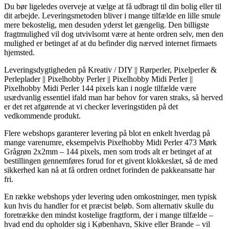
Du bør ligeledes overveje at vælge at få udbragt til din bolig eller til
dit arbejde. Leveringsmetoden bliver i mange tilfælde en lille smule
mere bekostelig, men desuden yderst let gængelig. Den billigste
fragtmulighed vil dog utvivlsomt være at hente ordren selv, men den
mulighed er betinget af at du befinder dig nærved internet firmaets
hjemsted.
Leveringsdygtigheden på Kreativ / DIY || Rørperler, Pixelperler &
Perleplader || Pixelhobby Perler || Pixelhobby Midi Perler ||
Pixelhobby Midi Perler 144 pixels kan i nogle tilfælde være
usædvanlig essentiel ifald man har behov for varen straks, så herved
er det ret afgørende at vi checker leveringstiden på det
vedkommende produkt.
Flere webshops garanterer levering på blot en enkelt hverdag på
mange varenumre, eksempelvis Pixelhobby Midi Perler 473 Mørk
Grågrøn 2x2mm – 144 pixels, men som trods alt er betinget af at
bestillingen gennemføres forud for et givent klokkeslæt, så de med
sikkerhed kan nå at få ordren ordnet forinden de pakkeansatte har
fri.
En række webshops yder levering uden omkostninger, men typisk
kun hvis du handler for et præcist beløb. Som alternativ skulle du
foretrække den mindst kostelige fragtform, der i mange tilfælde –
hvad end du opholder sig i København, Skive eller Brande – vil