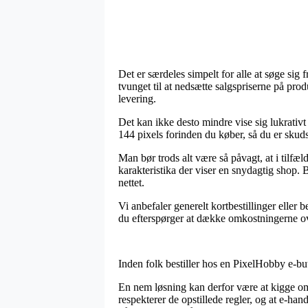
Det er særdeles simpelt for alle at søge sig 
tvunget til at nedsætte salgspriserne på pro
levering.
Det kan ikke desto mindre vise sig lukrativ
144 pixels forinden du køber, så du er skuds
Man bør trods alt være så påvagt, at i tilfæld
karakteristika der viser en snydagtig shop. 
nettet.
Vi anbefaler generelt kortbestillinger eller
du efterspørger at dække omkostningerne ov
Inden folk bestiller hos en PixelHobby e-but
En nem løsning kan derfor være at kigge om
respekterer de opstillede regler, og at e-ha