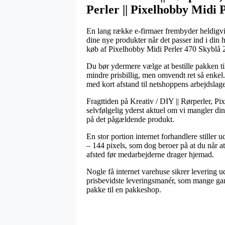
Perler || Pixelhobby Midi 
En lang række e-firmaer frembyder heldigvis 
dine nye produkter når det passer ind i din
køb af Pixelhobby Midi Perler 470 Skyblå
Du bør ydermere vælge at bestille pakken til 
mindre prisbillig, men omvendt ret så enkel
med kort afstand til netshoppens arbejdslage
Fragttiden på Kreativ / DIY || Rørperler, Pi
selvfølgelig yderst aktuel om vi mangler din
på det pågældende produkt.
En stor portion internet forhandlere stille
– 144 pixels, som dog beroer på at du når at 
afsted før medarbejderne drager hjemad.
Nogle få internet varehuse sikrer levering 
prisbevidste leveringsmanér, som mange gange
pakke til en pakkeshop.