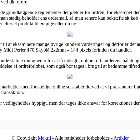
ved din ordre.
 de grundlæggende reglementer der gælder for ordren, for eksempel den 
 at man stadig beholder ens ordremail, så man senere kan bekræfte sit kø
efter et produkt til en pige eller dreng.
ger til at eksaminere mange øvrige kunders vurderinger og derfor er det a
bby Midi Perler 470 Skyblå 2x2mm – 144 pixels forinden du handler.
 stabile muligheder for at få indsigt i online forhandlerens pålidelig
ldelse af ordreforløbet, som også bør tages i brug til at bedømme tilfr
amarbejder med forskellige online selskaber derved at vi præsenterer bu
 transaktion.
 vedligeholdes hyppigt, men der tages ikke ansvar for korrektioner der e
© Copyright
Makril
- Alle rettigheder forbeholdes -
Artikler