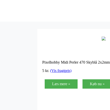
Pixelhobby Midi Perler 470 Skyblå 2x2mm
5
kr.
(Vis fragtpris)
Læs mere »
Køb nu »