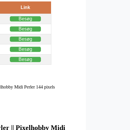
Link
Besøg
Besøg
Besøg
Besøg
Besøg
xelhobby Midi Perler 144 pixels
rler || Pixelhobby Midi