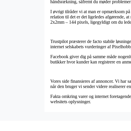
håndsrækning, såfremt du møder problemer 
I øvrigt tilråder vi at man er opmærksom på
relation til det er det ligeledes afgørende,
2x2mm – 144 pixels, ligegyldigt om du leder 
Trustpilot præsterer de facto stabile løsnin
internet selskabets vurderinger af Pixelho
Facebook giver dig på samme måde nogenlunde
butikker hvor kunder kan registrere en anme
Vores side finansieres af annoncer. Vi har s
når den bruger vi sender videre realiserer en
Fakta omkring varer og internet foretagender
websitets oplysninger.