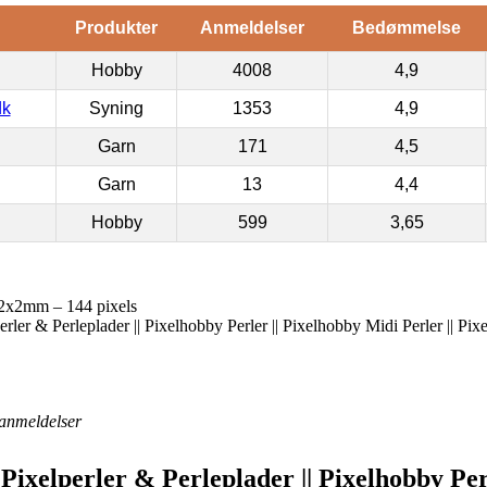
Produkter
Anmeldelser
Bedømmelse
Hobby
4008
4,9
dk
Syning
1353
4,9
Garn
171
4,5
Garn
13
4,4
Hobby
599
3,65
 2x2mm – 144 pixels
erler & Perleplader || Pixelhobby Perler || Pixelhobby Midi Perler || Pi
anmeldelser
 Pixelperler & Perleplader || Pixelhobby Pe