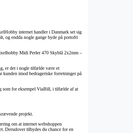
 PixelHobby internet handler i Danmark set sig
alt, og endda nogle gange byde på portofri
på Pixelhobby Midi Perler 470 Skyblå 2x2mm –
g, er det i nogle tilfælde være et
står kunden imod bedrageriske forretninger på
 som for eksempel ViaBill, i tilfælde af at
skrævende projekt.
klæring om at internet webshoppen
det. Derudover tilbydes du chance for en