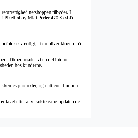
returrettighed netshoppen tilbyder. I
b af Pixelhobby Midi Perler 470 Skyblå
nbefalelsesværdigt, at du bliver klogere på
hed. Tilmed møder vi en del internet
edsheden hos kunderne.
tikkernes produkter, og indtjener honorar
r lavet efter at vi sidste gang opdaterede