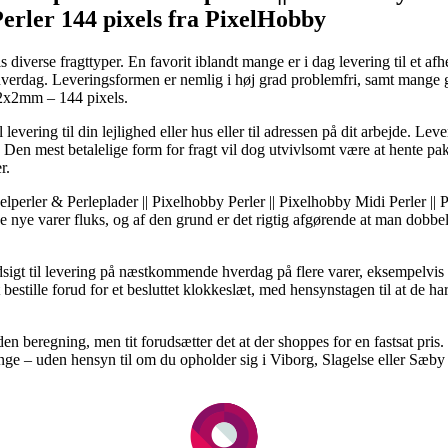
Perler 144 pixels fra PixelHobby
diverse fragttyper. En favorit iblandt mange er i dag levering til et af
 hverdag. Leveringsformen er nemlig i høj grad problemfri, samt mange 
 2x2mm – 144 pixels.
levering til din lejlighed eller hus eller til adressen på dit arbejde. Le
. Den mest betalelige form for fragt vil dog utvivlsomt være at hente pa
r.
xelperler & Perleplader || Pixelhobby Perler || Pixelhobby Midi Perler ||
e nye varer fluks, og af den grund er det rigtig afgørende at man dobbel
r udsigt til levering på næstkommende hverdag på flere varer, eksempel
bestille forud for et besluttet klokkeslæt, med hensynstagen til at de har
uden beregning, men tit forudsætter det at der shoppes for en fastsat p
 – uden hensyn til om du opholder sig i Viborg, Slagelse eller Sæby – v