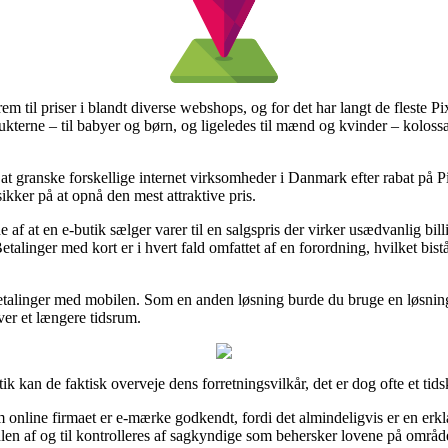
frem til priser i blandt diverse webshops, og for det har langt de fleste
dukterne – til babyer og børn, og ligeledes til mænd og kvinder – koloss
t at granske forskellige internet virksomheder i Danmark efter rabat 
ikker på at opnå den mest attraktive pris.
e af at en e-butik sælger varer til en salgspris der virker usædvanlig billi
Betalinger med kort er i hvert fald omfattet af en forordning, hvilket bi
 betalinger med mobilen. Som en anden løsning burde du bruge en løsning
er et længere tidsrum.
ik kan de faktisk overveje dens forretningsvilkår, det er dog ofte et tid
 online firmaet er e-mærke godkendt, fordi det almindeligvis er en er
ndlen af og til kontrolleres af sagkyndige som behersker lovene på områ