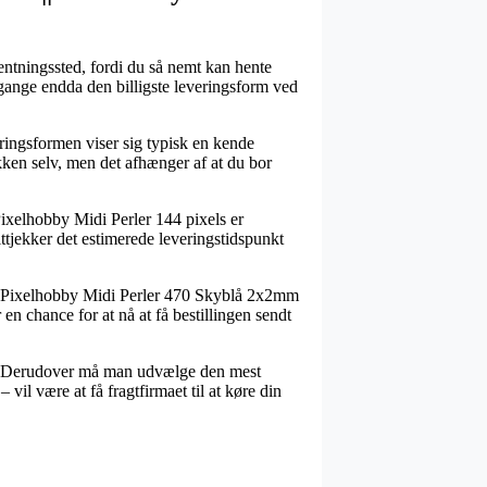
hentningssted, fordi du så nemt kan hente
gange endda den billigste leveringsform ved
veringsformen viser sig typisk en kende
kken selv, men det afhænger af at du bor
 Pixelhobby Midi Perler 144 pixels er
ttjekker det estimerede leveringstidspunkt
vis Pixelhobby Midi Perler 470 Skyblå 2x2mm
 en chance for at nå at få bestillingen sendt
ris. Derudover må man udvælge den mest
il være at få fragtfirmaet til at køre din