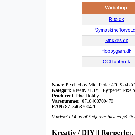
Webshop
Rito.dk
SymaskineTorvet.
Strikkes.dk
Hobbygarn.dk
CCHobby.dk
Navn:
Pixelhobby Midi Perler 470 Skyblå
Kategori:
Kreativ / DIY || Rørperler, Pixelp
Producent:
PixelHobby
Varenummer:
8718468700470
EAN:
8718468700470
Vurderet til
4
ud af 5 stjerner baseret på
36
Kreativ / DIY || Rørperler,