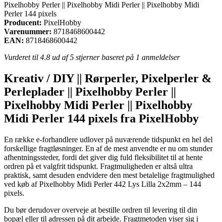
Pixelhobby Perler || Pixelhobby Midi Perler || Pixelhobby Midi
Perler 144 pixels
Producent:
PixelHobby
Varenummer:
8718468600442
EAN:
8718468600442
Vurderet til
4.8
ud af 5 stjerner baseret på
1
anmeldelser
Kreativ / DIY || Rørperler, Pixelperler &
Perleplader || Pixelhobby Perler ||
Pixelhobby Midi Perler || Pixelhobby
Midi Perler 144 pixels fra PixelHobby
En række e-forhandlere udlover på nuværende tidspunkt en hel del
forskellige fragtløsninger. En af de mest anvendte er nu om stunder
afhentningssteder, fordi det giver dig fuld fleksibilitet til at hente
ordren på et valgfrit tidspunkt. Fragtmuligheden er altså ultra
praktisk, samt desuden endvidere den mest betalelige fragtmulighed
ved køb af Pixelhobby Midi Perler 442 Lys Lilla 2x2mm – 144
pixels.
Du bør derudover overveje at bestille ordren til levering til din
bopæl eller til adressen på dit arbejde. Fragtmetoden viser sig i