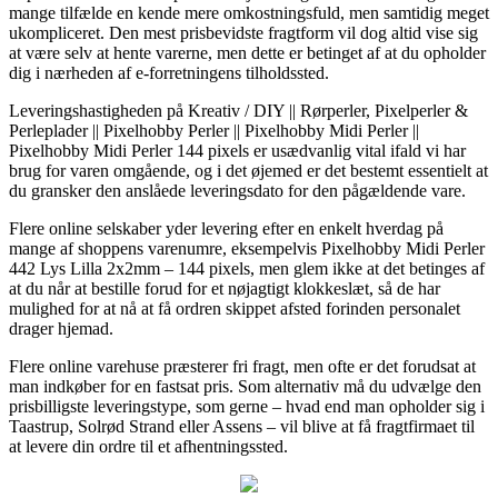
mange tilfælde en kende mere omkostningsfuld, men samtidig meget
ukompliceret. Den mest prisbevidste fragtform vil dog altid vise sig
at være selv at hente varerne, men dette er betinget af at du opholder
dig i nærheden af e-forretningens tilholdssted.
Leveringshastigheden på Kreativ / DIY || Rørperler, Pixelperler &
Perleplader || Pixelhobby Perler || Pixelhobby Midi Perler ||
Pixelhobby Midi Perler 144 pixels er usædvanlig vital ifald vi har
brug for varen omgående, og i det øjemed er det bestemt essentielt at
du gransker den anslåede leveringsdato for den pågældende vare.
Flere online selskaber yder levering efter en enkelt hverdag på
mange af shoppens varenumre, eksempelvis Pixelhobby Midi Perler
442 Lys Lilla 2x2mm – 144 pixels, men glem ikke at det betinges af
at du når at bestille forud for et nøjagtigt klokkeslæt, så de har
mulighed for at nå at få ordren skippet afsted forinden personalet
drager hjemad.
Flere online varehuse præsterer fri fragt, men ofte er det forudsat at
man indkøber for en fastsat pris. Som alternativ må du udvælge den
prisbilligste leveringstype, som gerne – hvad end man opholder sig i
Taastrup, Solrød Strand eller Assens – vil blive at få fragtfirmaet til
at levere din ordre til et afhentningssted.