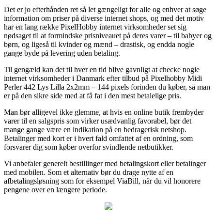
Det er jo efterhånden ret så let gængeligt for alle og enhver at søge
information om priser på diverse internet shops, og med det motiv
har en lang række PixelHobby internet virksomheder set sig
nødsaget til at formindske prisniveauet på deres varer – til babyer og
børn, og ligeså til kvinder og mænd – drastisk, og endda nogle
gange byde på levering uden betaling.
Til gengæld kan det til hver en tid blive gavnligt at checke nogle
internet virksomheder i Danmark efter tilbud på Pixelhobby Midi
Perler 442 Lys Lilla 2x2mm – 144 pixels forinden du køber, så man
er på den sikre side med at få fat i den mest betalelige pris.
Man bør alligevel ikke glemme, at hvis en online butik frembyder
varer til en salgspris som virker usædvanlig favorabel, bør det
mange gange være en indikation på en bedragerisk netshop.
Betalinger med kort er i hvert fald omfattet af en ordning, som
forsvarer dig som køber overfor svindlende netbutikker.
Vi anbefaler generelt bestillinger med betalingskort eller betalinger
med mobilen. Som et alternativ bør du drage nytte af en
afbetalingsløsning som for eksempel ViaBill, når du vil honorere
pengene over en længere periode.