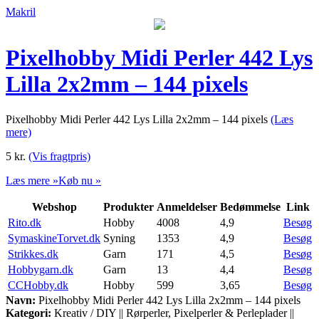
Makril
Pixelhobby Midi Perler 442 Lys
Lilla 2x2mm – 144 pixels
Pixelhobby Midi Perler 442 Lys Lilla 2x2mm – 144 pixels
(Læs
mere)
5
kr.
(Vis fragtpris)
Læs mere »
Køb nu »
Webshop
Produkter
Anmeldelser
Bedømmelse
Link
Rito.dk
Hobby
4008
4,9
Besøg
SymaskineTorvet.dk
Syning
1353
4,9
Besøg
Strikkes.dk
Garn
171
4,5
Besøg
Hobbygarn.dk
Garn
13
4,4
Besøg
CCHobby.dk
Hobby
599
3,65
Besøg
Navn:
Pixelhobby Midi Perler 442 Lys Lilla 2x2mm – 144 pixels
Kategori:
Kreativ / DIY || Rørperler, Pixelperler & Perleplader ||