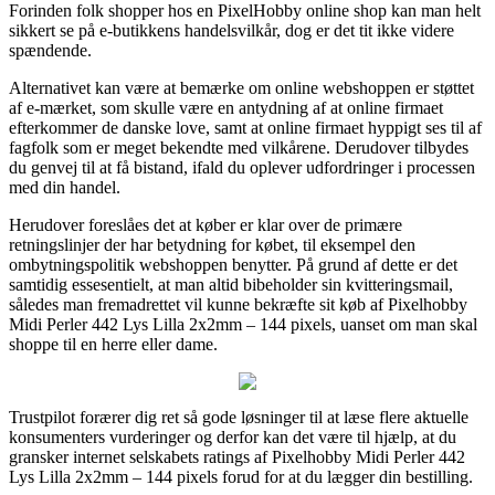
Forinden folk shopper hos en PixelHobby online shop kan man helt
sikkert se på e-butikkens handelsvilkår, dog er det tit ikke videre
spændende.
Alternativet kan være at bemærke om online webshoppen er støttet
af e-mærket, som skulle være en antydning af at online firmaet
efterkommer de danske love, samt at online firmaet hyppigt ses til af
fagfolk som er meget bekendte med vilkårene. Derudover tilbydes
du genvej til at få bistand, ifald du oplever udfordringer i processen
med din handel.
Herudover foreslåes det at køber er klar over de primære
retningslinjer der har betydning for købet, til eksempel den
ombytningspolitik webshoppen benytter. På grund af dette er det
samtidig essesentielt, at man altid bibeholder sin kvitteringsmail,
således man fremadrettet vil kunne bekræfte sit køb af Pixelhobby
Midi Perler 442 Lys Lilla 2x2mm – 144 pixels, uanset om man skal
shoppe til en herre eller dame.
Trustpilot forærer dig ret så gode løsninger til at læse flere aktuelle
konsumenters vurderinger og derfor kan det være til hjælp, at du
gransker internet selskabets ratings af Pixelhobby Midi Perler 442
Lys Lilla 2x2mm – 144 pixels forud for at du lægger din bestilling.