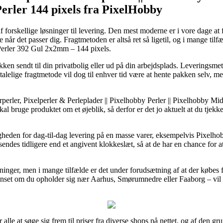
Perler 144 pixels fra PixelHobby
af forskellige løsninger til levering. Den mest moderne er i vore dage at
når det passer dig. Fragtmetoden er altså ret så ligetil, og i mange til
Perler 392 Gul 2x2mm – 144 pixels.
n sendt til din privatbolig eller ud på din arbejdsplads. Leveringsme
talelige fragtmetode vil dog til enhver tid være at hente pakken selv, me
perler, Pixelperler & Perleplader || Pixelhobby Perler || Pixelhobby Mid
 skal bruge produktet om et øjeblik, så derfor er det jo aktuelt at du tjek
igheden for dag-til-dag levering på en masse varer, eksempelvis Pixel
dsendes tidligere end et angivent klokkeslæt, så at de har en chance for at
ninger, men i mange tilfælde er det under forudsætning af at der købes
uanset om du opholder sig nær Aarhus, Smørumnedre eller Faaborg – vil væ
 alle at søge sig frem til priser fra diverse shops på nettet, og af den g