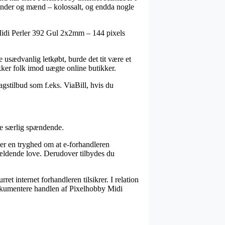
vinder og mænd – kolossalt, og endda nogle
y Midi Perler 392 Gul 2x2mm – 144 pixels
 usædvanlig letkøbt, burde det tit være et
kker folk imod uægte online butikker.
gstilbud som f.eks. ViaBill, hvis du
ke særlig spændende.
 er en tryghed om at e-forhandleren
gældende love. Derudover tilbydes du
et internet forhandleren tilsikrer. I relation
n dokumentere handlen af Pixelhobby Midi