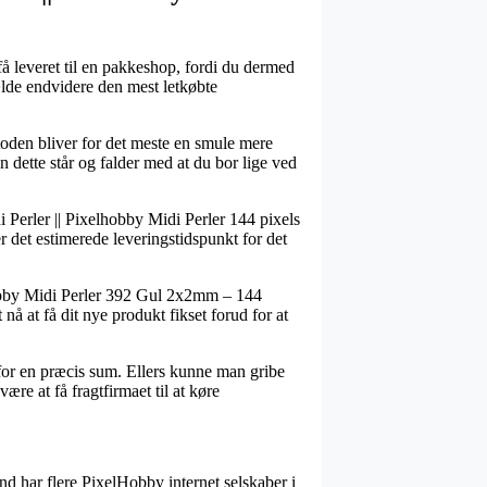
 få leveret til en pakkeshop, fordi du dermed
fælde endvidere den mest letkøbte
toden bliver for det meste en smule mere
n dette står og falder med at du bor lige ved
i Perler || Pixelhobby Midi Perler 144 pixels
ker det estimerede leveringstidspunkt for det
hobby Midi Perler 392 Gul 2x2mm – 144
 nå at få dit nye produkt fikset forud for at
 for en præcis sum. Ellers kunne man gribe
re at få fragtfirmaet til at køre
rund har flere PixelHobby internet selskaber i