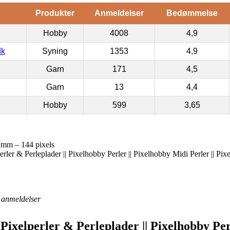
Produkter
Anmeldelser
Bedømmelse
Hobby
4008
4,9
dk
Syning
1353
4,9
Garn
171
4,5
Garn
13
4,4
Hobby
599
3,65
2mm – 144 pixels
erler & Perleplader || Pixelhobby Perler || Pixelhobby Midi Perler || Pi
anmeldelser
 Pixelperler & Perleplader || Pixelhobby Pe