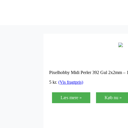
Pixelhobby Midi Perler 392 Gul 2x2mm – 
5
kr.
(Vis fragtpris)
Læs mere »
Køb nu »