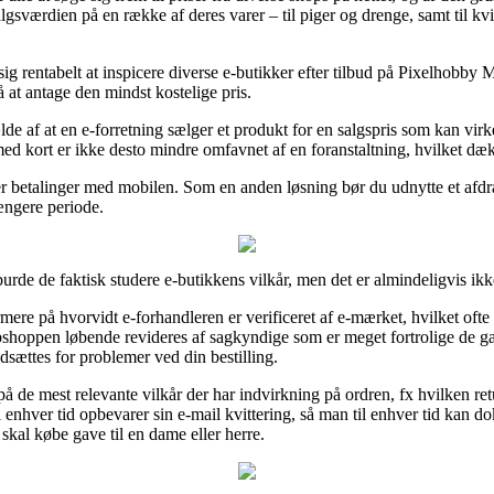
gsværdien på en række af deres varer – til piger og drenge, samt til k
sig rentabelt at inspicere diverse e-butikker efter tilbud på Pixelhobb
 at antage den mindst kostelige pris.
e af at en e-forretning sælger et produkt for en salgspris som kan virke
d kort er ikke desto mindre omfavnet af en foranstaltning, hvilket dæ
ler betalinger med mobilen. Som en anden løsning bør du udnytte et afdra
ængere periode.
rde de faktisk studere e-butikkens vilkår, men det er almindeligvis ik
ere på hvorvidt e-forhandleren er verificeret af e-mærket, hvilket ofte
ebshoppen løbende revideres af sagkyndige som er meget fortrolige de 
dsættes for problemer ved din bestilling.
de mest relevante vilkår der har indvirkning på ordren, fx hvilken returr
 til enhver tid opbevarer sin e-mail kvittering, så man til enhver tid ka
kal købe gave til en dame eller herre.