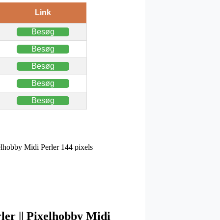
Link
Besøg
Besøg
Besøg
Besøg
Besøg
xelhobby Midi Perler 144 pixels
rler || Pixelhobby Midi