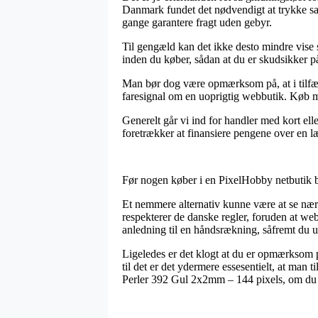
Danmark fundet det nødvendigt at trykke sal
gange garantere fragt uden gebyr.
Til gengæld kan det ikke desto mindre vise 
inden du køber, sådan at du er skudsikker på
Man bør dog være opmærksom på, at i tilfæld
faresignal om en uoprigtig webbutik. Køb me
Generelt går vi ind for handler med kort el
foretrækker at finansiere pengene over en l
Før nogen køber i en PixelHobby netbutik bu
Et nemmere alternativ kunne være at se nærm
respekterer de danske regler, foruden at w
anledning til en håndsrækning, såfremt du u
Ligeledes er det klogt at du er opmærksom på 
til det er det ydermere essesentielt, at man
Perler 392 Gul 2x2mm – 144 pixels, om du s