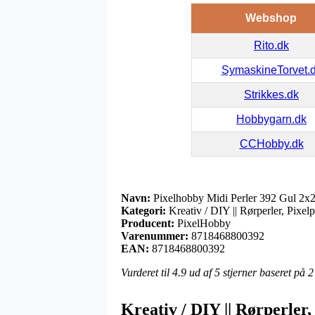
Webshop
Rito.dk
SymaskineTorvet.
Strikkes.dk
Hobbygarn.dk
CCHobby.dk
Navn:
Pixelhobby Midi Perler 392 Gul 2x
Kategori:
Kreativ / DIY || Rørperler, Pixelp
Producent:
PixelHobby
Varenummer:
8718468800392
EAN:
8718468800392
Vurderet til
4.9
ud af 5 stjerner baseret på
2
Kreativ / DIY || Rørperler,