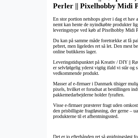
Perler || Pixelhobby Midi 
En stor portion netshops giver i dag et hav 
nemt kan hente de nyindkøbte produkter lige 
leveringstype ved køb af Pixelhobby Midi 
Du kan på samme måde foretrække at få pakke
pebret, men ligeledes ret så let. Den mest be
online butikkens lager.
Leveringstidspunktet på Kreativ / DIY || Rør
er selvfølgelig yderst vigtig ifald vi står og
vedkommende produkt.
Masser af e-firmaer i Danmark tilsiger mul
pixels, hvilket er forudsat at bestillingen in
pakkemedarbejderne holder fyraften.
Visse e-firmaer præsterer fragt uden omkost
den prisbilligste fragtløsning, der gerne – 
produkterne til et afhentningssted.
Det er jo efterhånden ret så gnidningsløst for