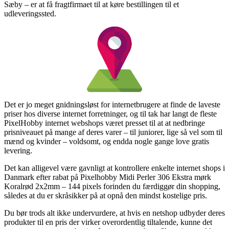
Sæby – er at få fragtfirmaet til at køre bestillingen til et
udleveringssted.
Det er jo meget gnidningsløst for internetbrugere at finde de laveste
priser hos diverse internet forretninger, og til tak har langt de fleste
PixelHobby internet webshops været presset til at at nedbringe
prisniveauet på mange af deres varer – til juniorer, lige så vel som til
mænd og kvinder – voldsomt, og endda nogle gange love gratis
levering.
Det kan alligevel være gavnligt at kontrollere enkelte internet shops i
Danmark efter rabat på Pixelhobby Midi Perler 306 Ekstra mørk
Koralrød 2x2mm – 144 pixels forinden du færdiggør din shopping,
således at du er skråsikker på at opnå den mindst kostelige pris.
Du bør trods alt ikke undervurdere, at hvis en netshop udbyder deres
produkter til en pris der virker overordentlig tiltalende, kunne det