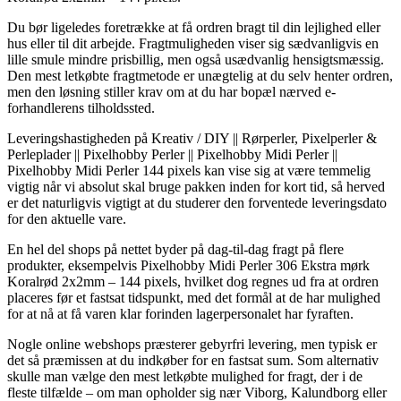
Du bør ligeledes foretrække at få ordren bragt til din lejlighed eller
hus eller til dit arbejde. Fragtmuligheden viser sig sædvanligvis en
lille smule mindre prisbillig, men også usædvanlig hensigtsmæssig.
Den mest letkøbte fragtmetode er unægtelig at du selv henter ordren,
men den løsning stiller krav om at du har bopæl nærved e-
forhandlerens tilholdssted.
Leveringshastigheden på Kreativ / DIY || Rørperler, Pixelperler &
Perleplader || Pixelhobby Perler || Pixelhobby Midi Perler ||
Pixelhobby Midi Perler 144 pixels kan vise sig at være temmelig
vigtig når vi absolut skal bruge pakken inden for kort tid, så herved
er det naturligvis vigtigt at du studerer den forventede leveringsdato
for den aktuelle vare.
En hel del shops på nettet byder på dag-til-dag fragt på flere
produkter, eksempelvis Pixelhobby Midi Perler 306 Ekstra mørk
Koralrød 2x2mm – 144 pixels, hvilket dog regnes ud fra at ordren
placeres før et fastsat tidspunkt, med det formål at de har mulighed
for at nå at få varen klar forinden lagerpersonalet har fyraften.
Nogle online webshops præsterer gebyrfri levering, men typisk er
det så præmissen at du indkøber for en fastsat sum. Som alternativ
skulle man vælge den mest letkøbte mulighed for fragt, der i de
fleste tilfælde – om man opholder sig nær Viborg, Kalundborg eller