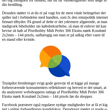
det dig mulighed for bistand, når du får vanskeligheder som følge af
din bestilling.
Desuden støtter vi at du er på vagt for de mest vitale betingelser der
spiller ind i forbindelse med handlen, som fx den returpolitik internet
firmaet tilbyder. På grund af dette er det ydermere afgørende, at man
stadigvæk bibeholder sin købsbekræftelse, så man til enhver tid kan
bevise sit køb af Pixelhobby Midi Perler 306 Ekstra mørk Koralrød
2x2mm – 144 pixels, uafhængig om man er på udkig efter varer til
en mand eller kvinde.
Trustpilot frembringer evigt gode genveje til at kigge på mange
forhenværende konsumenters reflektioner og herved er det smart, at
du analyserer webshoppens ratings af Pixelhobby Midi Perler 306
Ekstra mørk Koralrød 2x2mm – 144 pixels før du shopper.
Facebook præsterer også regulære nyttige muligheder for at få et kig
ind i online forhandlerens kundefokus. Derudover møder vi nogle e-