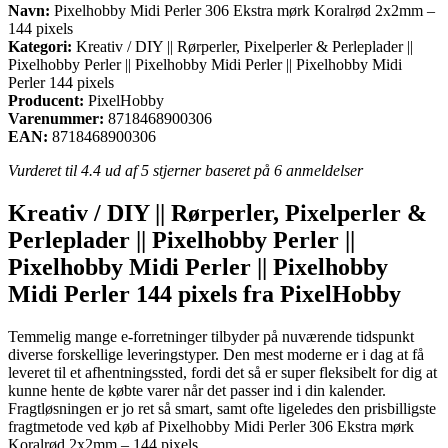
Navn:
Pixelhobby Midi Perler 306 Ekstra mørk Koralrød 2x2mm –
144 pixels
Kategori:
Kreativ / DIY || Rørperler, Pixelperler & Perleplader ||
Pixelhobby Perler || Pixelhobby Midi Perler || Pixelhobby Midi
Perler 144 pixels
Producent:
PixelHobby
Varenummer:
8718468900306
EAN:
8718468900306
Vurderet til
4.4
ud af 5 stjerner baseret på
6
anmeldelser
Kreativ / DIY || Rørperler, Pixelperler &
Perleplader || Pixelhobby Perler ||
Pixelhobby Midi Perler || Pixelhobby
Midi Perler 144 pixels fra PixelHobby
Temmelig mange e-forretninger tilbyder på nuværende tidspunkt
diverse forskellige leveringstyper. Den mest moderne er i dag at få
leveret til et afhentningssted, fordi det så er super fleksibelt for dig at
kunne hente de købte varer når det passer ind i din kalender.
Fragtløsningen er jo ret så smart, samt ofte ligeledes den prisbilligste
fragtmetode ved køb af Pixelhobby Midi Perler 306 Ekstra mørk
Koralrød 2x2mm – 144 pixels.