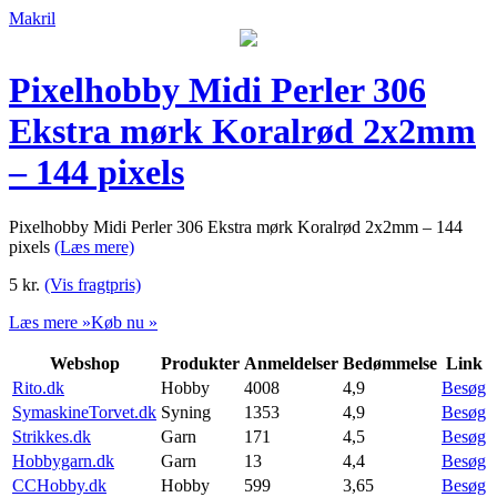
Makril
Pixelhobby Midi Perler 306
Ekstra mørk Koralrød 2x2mm
– 144 pixels
Pixelhobby Midi Perler 306 Ekstra mørk Koralrød 2x2mm – 144
pixels
(Læs mere)
5
kr.
(Vis fragtpris)
Læs mere »
Køb nu »
Webshop
Produkter
Anmeldelser
Bedømmelse
Link
Rito.dk
Hobby
4008
4,9
Besøg
SymaskineTorvet.dk
Syning
1353
4,9
Besøg
Strikkes.dk
Garn
171
4,5
Besøg
Hobbygarn.dk
Garn
13
4,4
Besøg
CCHobby.dk
Hobby
599
3,65
Besøg