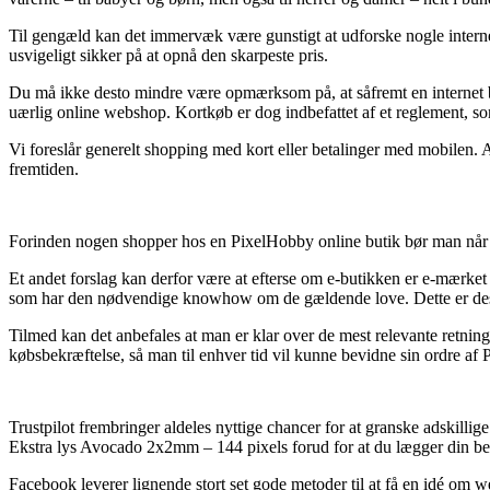
Til gengæld kan det immervæk være gunstigt at udforske nogle interne
usvigeligt sikker på at opnå den skarpeste pris.
Du må ikke desto mindre være opmærksom på, at såfremt en internet buti
uærlig online webshop. Kortkøb er dog indbefattet af et reglement, som
Vi foreslår generelt shopping med kort eller betalinger med mobilen. 
fremtiden.
Forinden nogen shopper hos en PixelHobby online butik bør man når alt
Et andet forslag kan derfor være at efterse om e-butikken er e-mærket m
som har den nødvendige knowhow om de gældende love. Dette er desu
Tilmed kan det anbefales at man er klar over de mest relevante retning
købsbekræftelse, så man til enhver tid vil kunne bevidne sin ordre af
Trustpilot frembringer aldeles nyttige chancer for at granske adskill
Ekstra lys Avocado 2x2mm – 144 pixels forud for at du lægger din bes
Facebook leverer lignende stort set gode metoder til at få en idé om