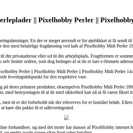
erleplader || Pixelhobby Perler || Pixelhob
ingsløsninger. En der er meget anvendt er for øjeblikket at få sendt til
dover den mest betalelige fragtløsning ved køb af Pixelhobby Midi Perle
il din privatadresse eller ud til din arbejdsplads. Fragtformen er som
 selv henter ordren, som dog betinges af at du er nær e-firmaets adress
 Pixelhobby Perler || Pixelhobby Midi Perler || Pixelhobby Midi Perler 
ntede leveringstidspunkt for den respektive vare.
verdag på deres primære produkter, eksempelvis Pixelhobby Midi Perler 
nkt, med hensynstagen til at de med sikkerhed kan nå at få varen fikset i
en tit er det forbeholdt når der erhverves for et fastslået beløb. Ellers
at køre din pakke til et udleveringssted.
 online forhandlere, og med det motiv har masser af PixelHobby interne
nd, og endda nogle gange sikre fragt uden betaling.