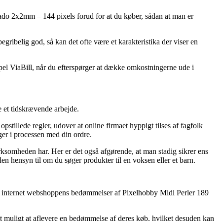
ado 2x2mm – 144 pixels forud for at du køber, sådan at man er
gribelig god, så kan det ofte være et karakteristika der viser en
pel ViaBill, når du efterspørger at dække omkostningerne ude i
e et tidskrævende arbejde.
stillede regler, udover at online firmaet hyppigt tilses af fagfolk
r i processen med din ordre.
irksomheden har. Her er det også afgørende, at man stadig sikrer ens
n hensyn til om du søger produkter til en voksen eller et barn.
erer internet webshoppens bedømmelser af Pixelhobby Midi Perler 189
t muligt at aflevere en bedømmelse af deres køb, hvilket desuden kan