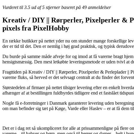
Vurderet til
3.5
ud af 5 stjerner baseret på
49
anmeldelser
Kreativ / DIY || Rørperler, Pixelperler & P
pixels fra PixelHobby
En række butikker på nettet yder nu om stunder mange forskellige lever
der er tid til det. Den er nemlig i høj grad praktisk, og typisk deru
Du burde på samme måde afveje for og imod at få varerne bragt hjem t
hensigtsmæssig. Den mest letkøbte leveringsmetode er uden tvivl at du
Fragttiden på Kreativ / DIY || Rørperler, Pixelperler & Perleplader ||
varerne fluks, så herved er det selvsagt centralt at du finder det forve
Størstedelen af firmaer på nettet tilsiger levering efter en enkelt h
afhænger af at bestillingen fuldbyrdes tidligere end et fastslået tidspu
Nogle få e-forretninger i Danmark garanterer levering uden beregning, m
om man befinder sig tæt på Køge, Varde eller Haslev – er at få dem til 
Det er i dag ret så ukompliceret for alle at prissammenligne på flere
varerne – til babyer og børn, men også til herrer og damer – helt i bu