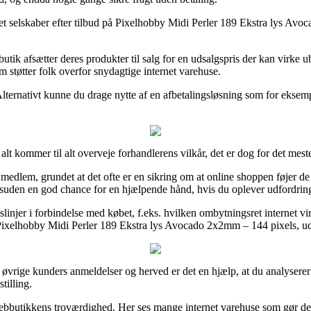
t selskaber efter tilbud på Pixelhobby Midi Perler 189 Ekstra lys Avoc
k afsætter deres produkter til salg for en udsalgspris der kan virke ube
 støtter folk overfor snydagtige internet varehuse.
Alternativt kunne du drage nytte af en afbetalingsløsning som for eksem
 kommer til alt overveje forhandlerens vilkår, det er dog for det mest
edlem, grundet at det ofte er en sikring om at online shoppen føjer de op
den en god chance for en hjælpende hånd, hvis du oplever udfordringe
slinjer i forbindelse med købet, f.eks. hvilken ombytningsret internet v
 Pixelhobby Midi Perler 189 Ekstra lys Avocado 2x2mm – 144 pixels, ude
ige øvrige kunders anmeldelser og herved er det en hjælp, at du analys
tilling.
 webbutikkens troværdighed. Her ses mange internet varehuse som gør de