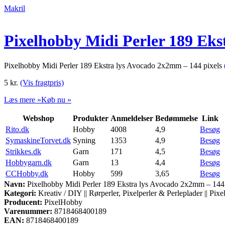
Makril
Pixelhobby Midi Perler 189 Eks
Pixelhobby Midi Perler 189 Ekstra lys Avocado 2x2mm – 144 pixels
5
kr.
(Vis fragtpris)
Læs mere »
Køb nu »
Webshop
Produkter
Anmeldelser
Bedømmelse
Link
Rito.dk
Hobby
4008
4,9
Besøg
SymaskineTorvet.dk
Syning
1353
4,9
Besøg
Strikkes.dk
Garn
171
4,5
Besøg
Hobbygarn.dk
Garn
13
4,4
Besøg
CCHobby.dk
Hobby
599
3,65
Besøg
Navn:
Pixelhobby Midi Perler 189 Ekstra lys Avocado 2x2mm – 144 
Kategori:
Kreativ / DIY || Rørperler, Pixelperler & Perleplader || Pix
Producent:
PixelHobby
Varenummer:
8718468400189
EAN:
8718468400189