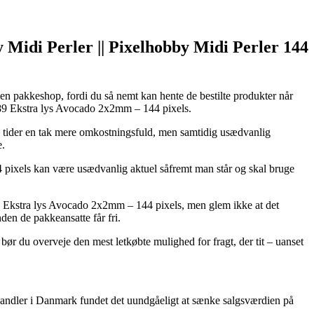
by Midi Perler || Pixelhobby Midi Perler 144
 en pakkeshop, fordi du så nemt kan hente de bestilte produkter når
r 189 Ekstra lys Avocado 2x2mm – 144 pixels.
me tider en tak mere omkostningsfuld, men samtidig usædvanlig
e.
144 pixels kan være usædvanlig aktuel såfremt man står og skal bruge
189 Ekstra lys Avocado 2x2mm – 144 pixels, men glem ikke at det
nden de pakkeansatte får fri.
 bør du overveje den mest letkøbte mulighed for fragt, der tit – uanset
t handler i Danmark fundet det uundgåeligt at sænke salgsværdien på