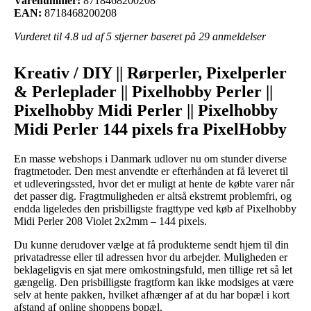
Varenummer:
8718468200208
EAN:
8718468200208
Vurderet til
4.8
ud af 5 stjerner baseret på
29
anmeldelser
Kreativ / DIY || Rørperler, Pixelperler
& Perleplader || Pixelhobby Perler ||
Pixelhobby Midi Perler || Pixelhobby
Midi Perler 144 pixels fra PixelHobby
En masse webshops i Danmark udlover nu om stunder diverse
fragtmetoder. Den mest anvendte er efterhånden at få leveret til
et udleveringssted, hvor det er muligt at hente de købte varer når
det passer dig. Fragtmuligheden er altså ekstremt problemfri, og
endda ligeledes den prisbilligste fragttype ved køb af Pixelhobby
Midi Perler 208 Violet 2x2mm – 144 pixels.
Du kunne derudover vælge at få produkterne sendt hjem til din
privatadresse eller til adressen hvor du arbejder. Muligheden er
beklageligvis en sjat mere omkostningsfuld, men tillige ret så let
gængelig. Den prisbilligste fragtform kan ikke modsiges at være
selv at hente pakken, hvilket afhænger af at du har bopæl i kort
afstand af online shoppens bopæl.