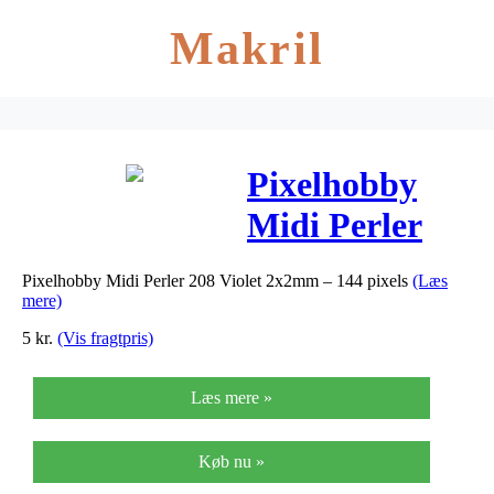
Makril
Pixelhobby
Midi Perler
208 Violet
Pixelhobby Midi Perler 208 Violet 2x2mm – 144 pixels
(Læs
2x2mm – 144
mere)
pixels
5
kr.
(Vis fragtpris)
Læs mere »
Køb nu »