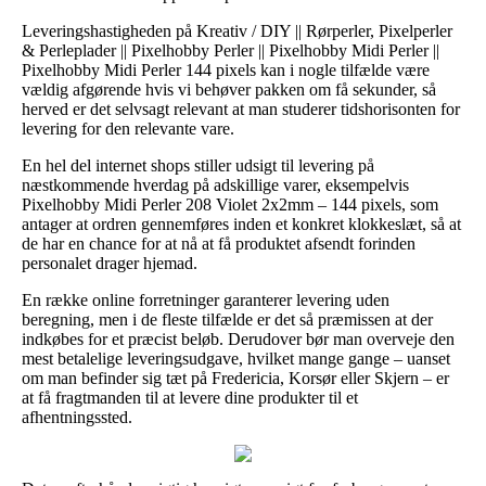
Leveringshastigheden på Kreativ / DIY || Rørperler, Pixelperler
& Perleplader || Pixelhobby Perler || Pixelhobby Midi Perler ||
Pixelhobby Midi Perler 144 pixels kan i nogle tilfælde være
vældig afgørende hvis vi behøver pakken om få sekunder, så
herved er det selvsagt relevant at man studerer tidshorisonten for
levering for den relevante vare.
En hel del internet shops stiller udsigt til levering på
næstkommende hverdag på adskillige varer, eksempelvis
Pixelhobby Midi Perler 208 Violet 2x2mm – 144 pixels, som
antager at ordren gennemføres inden et konkret klokkeslæt, så at
de har en chance for at nå at få produktet afsendt forinden
personalet drager hjemad.
En række online forretninger garanterer levering uden
beregning, men i de fleste tilfælde er det så præmissen at der
indkøbes for et præcist beløb. Derudover bør man overveje den
mest betalelige leveringsudgave, hvilket mange gange – uanset
om man befinder sig tæt på Fredericia, Korsør eller Skjern – er
at få fragtmanden til at levere dine produkter til et
afhentningssted.