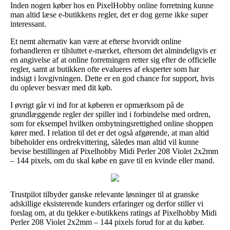
Inden nogen køber hos en PixelHobby online forretning kunne
man altid læse e-butikkens regler, det er dog gerne ikke super
interessant.
Et nemt alternativ kan være at efterse hvorvidt online
forhandleren er tilsluttet e-mærket, eftersom det almindeligvis er
en angivelse af at online forretningen retter sig efter de officielle
regler, samt at butikken ofte evalueres af eksperter som har
indsigt i lovgivningen. Dette er en god chance for support, hvis
du oplever besvær med dit køb.
I øvrigt går vi ind for at køberen er opmærksom på de
grundlæggende regler der spiller ind i forbindelse med ordren,
som for eksempel hvilken ombytningsrettighed online shoppen
kører med. I relation til det er det også afgørende, at man altid
bibeholder ens ordrekvittering, således man altid vil kunne
bevise bestillingen af Pixelhobby Midi Perler 208 Violet 2x2mm
– 144 pixels, om du skal købe en gave til en kvinde eller mand.
Trustpilot tilbyder ganske relevante løsninger til at granske
adskillige eksisterende kunders erfaringer og derfor stiller vi
forslag om, at du tjekker e-butikkens ratings af Pixelhobby Midi
Perler 208 Violet 2x2mm – 144 pixels forud for at du køber.