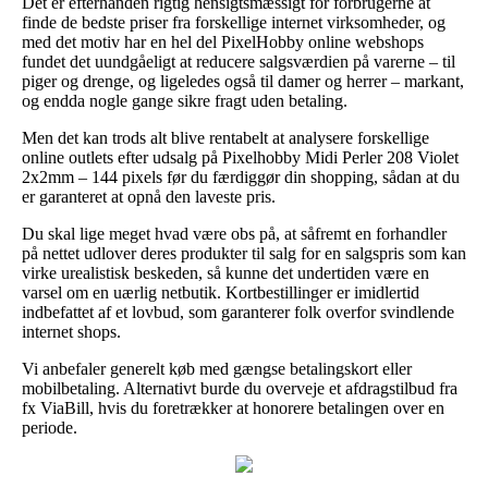
Det er efterhånden rigtig hensigtsmæssigt for forbrugerne at
finde de bedste priser fra forskellige internet virksomheder, og
med det motiv har en hel del PixelHobby online webshops
fundet det uundgåeligt at reducere salgsværdien på varerne – til
piger og drenge, og ligeledes også til damer og herrer – markant,
og endda nogle gange sikre fragt uden betaling.
Men det kan trods alt blive rentabelt at analysere forskellige
online outlets efter udsalg på Pixelhobby Midi Perler 208 Violet
2x2mm – 144 pixels før du færdiggør din shopping, sådan at du
er garanteret at opnå den laveste pris.
Du skal lige meget hvad være obs på, at såfremt en forhandler
på nettet udlover deres produkter til salg for en salgspris som kan
virke urealistisk beskeden, så kunne det undertiden være en
varsel om en uærlig netbutik. Kortbestillinger er imidlertid
indbefattet af et lovbud, som garanterer folk overfor svindlende
internet shops.
Vi anbefaler generelt køb med gængse betalingskort eller
mobilbetaling. Alternativt burde du overveje et afdragstilbud fra
fx ViaBill, hvis du foretrækker at honorere betalingen over en
periode.