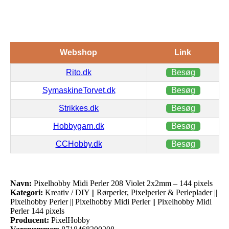
Webshop
Link
Rito.dk
Besøg
SymaskineTorvet.dk
Besøg
Strikkes.dk
Besøg
Hobbygarn.dk
Besøg
CCHobby.dk
Besøg
Navn:
Pixelhobby Midi Perler 208 Violet 2x2mm – 144 pixels
Kategori:
Kreativ / DIY || Rørperler, Pixelperler & Perleplader ||
Pixelhobby Perler || Pixelhobby Midi Perler || Pixelhobby Midi
Perler 144 pixels
Producent:
PixelHobby