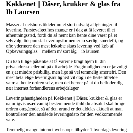
Køkkenet || Dåser, krukker & glas fra
Ib Laursen
Masser af netshops tildeler nu et stort udvalg af løsninger til
levering. Førstevalget hos mange er i dag at få leveret til et
afhentningssted, fordi du så nemt kan hente dine varer på et
selvvalgt tidspunkt. Leveringsformen er jo særligt smertefri, og
ofte ydermere den mest letkøbte slags levering ved køb af
Opbevaringsglas – mellem m/ sort låg – ib laursen.
Du kan tillige påtænke at få varerne bragt hjem til din
privatadresse eller ud på dit arbejde. Fragtmuligheden er jævnligt
en sjat mindre prisbillig, men lige så vel temmelig smertefri. Den
mest betalelige leveringsmulighed vil dog i de fleste tilfælde
være at hente ordren selv, men det beroer på at du befinder dig
nær internet forhandlerens arbejdslager.
Leveringshastigheden på Køkkenet || Dåser, krukker & glas er
naturligvis usædvanlig bestemmende ifald du absolut skal bruge
ordren omgående, så af den grund er det aldeles aktuelt at man
kontrollerer den anslåede leveringsdato for den vedkommende
vare.
Temmelig mange internet webshops tilbyder 1 hverdags levering