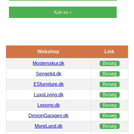
Køb nu »
Webshop
Link
Mostersskur.dk
Besøg
Sengetid.dk
Besøg
ESfurniture.dk
Besøg
LuxoLiving.dk
Besøg
Lepong.dk
Besøg
DesignGaragen.dk
Besøg
MoreLand.dk
Besøg