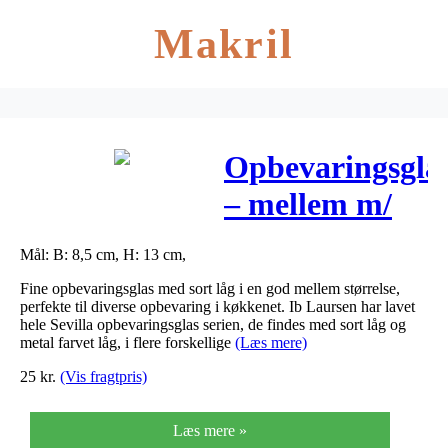
Makril
Opbevaringsgla
– mellem m/
sort låg – ib
Mål: B: 8,5 cm, H: 13 cm,
laursen
Fine opbevaringsglas med sort låg i en god mellem størrelse,
perfekte til diverse opbevaring i køkkenet. Ib Laursen har lavet
hele Sevilla opbevaringsglas serien, de findes med sort låg og
metal farvet låg, i flere forskellige
(Læs mere)
25
kr.
(Vis fragtpris)
Læs mere »