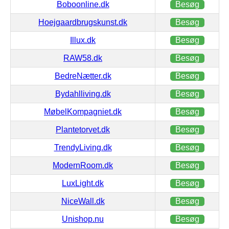
Boboonline.dk
Besøg
Hoejgaardbrugskunst.dk
Besøg
Illux.dk
Besøg
RAW58.dk
Besøg
BedreNætter.dk
Besøg
Bydahlliving.dk
Besøg
MøbelKompagniet.dk
Besøg
Plantetorvet.dk
Besøg
TrendyLiving.dk
Besøg
ModernRoom.dk
Besøg
LuxLight.dk
Besøg
NiceWall.dk
Besøg
Unishop.nu
Besøg