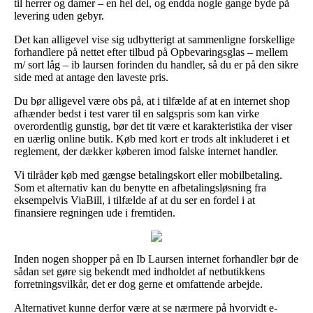
til herrer og damer – en hel del, og endda nogle gange byde på
levering uden gebyr.
Det kan alligevel vise sig udbytterigt at sammenligne forskellige
forhandlere på nettet efter tilbud på Opbevaringsglas – mellem
m/ sort låg – ib laursen forinden du handler, så du er på den sikre
side med at antage den laveste pris.
Du bør alligevel være obs på, at i tilfælde af at en internet shop
afhænder bedst i test varer til en salgspris som kan virke
overordentlig gunstig, bør det tit være et karakteristika der viser
en uærlig online butik. Køb med kort er trods alt inkluderet i et
reglement, der dækker køberen imod falske internet handler.
Vi tilråder køb med gængse betalingskort eller mobilbetaling.
Som et alternativ kan du benytte en afbetalingsløsning fra
eksempelvis ViaBill, i tilfælde af at du ser en fordel i at
finansiere regningen ude i fremtiden.
Inden nogen shopper på en Ib Laursen internet forhandler bør de
sådan set gøre sig bekendt med indholdet af netbutikkens
forretningsvilkår, det er dog gerne et omfattende arbejde.
Alternativet kunne derfor være at se nærmere på hvorvidt e-