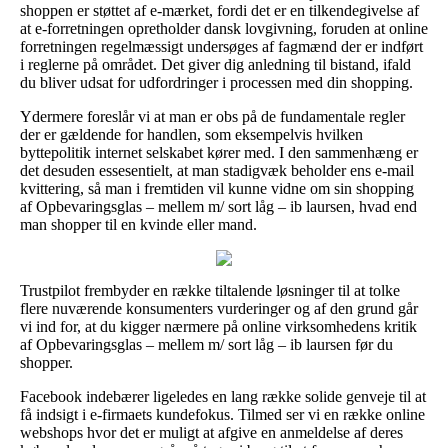
shoppen er støttet af e-mærket, fordi det er en tilkendegivelse af
at e-forretningen opretholder dansk lovgivning, foruden at online
forretningen regelmæssigt undersøges af fagmænd der er indført
i reglerne på området. Det giver dig anledning til bistand, ifald
du bliver udsat for udfordringer i processen med din shopping.
Ydermere foreslår vi at man er obs på de fundamentale regler
der er gældende for handlen, som eksempelvis hvilken
byttepolitik internet selskabet kører med. I den sammenhæng er
det desuden essesentielt, at man stadigvæk beholder ens e-mail
kvittering, så man i fremtiden vil kunne vidne om sin shopping
af Opbevaringsglas – mellem m/ sort låg – ib laursen, hvad end
man shopper til en kvinde eller mand.
Trustpilot frembyder en række tiltalende løsninger til at tolke
flere nuværende konsumenters vurderinger og af den grund går
vi ind for, at du kigger nærmere på online virksomhedens kritik
af Opbevaringsglas – mellem m/ sort låg – ib laursen før du
shopper.
Facebook indebærer ligeledes en lang række solide genveje til at
få indsigt i e-firmaets kundefokus. Tilmed ser vi en række online
webshops hvor det er muligt at afgive en anmeldelse af deres