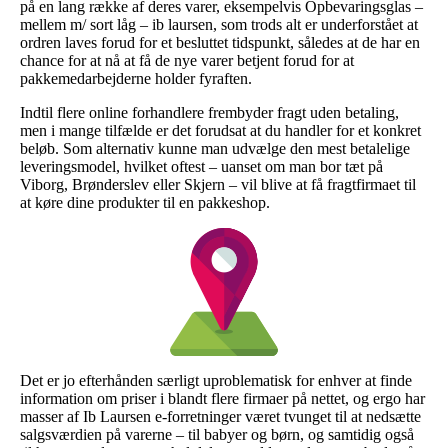
på en lang række af deres varer, eksempelvis Opbevaringsglas –
mellem m/ sort låg – ib laursen, som trods alt er underforstået at
ordren laves forud for et besluttet tidspunkt, således at de har en
chance for at nå at få de nye varer betjent forud for at
pakkemedarbejderne holder fyraften.
Indtil flere online forhandlere frembyder fragt uden betaling,
men i mange tilfælde er det forudsat at du handler for et konkret
beløb. Som alternativ kunne man udvælge den mest betalelige
leveringsmodel, hvilket oftest – uanset om man bor tæt på
Viborg, Brønderslev eller Skjern – vil blive at få fragtfirmaet til
at køre dine produkter til en pakkeshop.
Det er jo efterhånden særligt uproblematisk for enhver at finde
information om priser i blandt flere firmaer på nettet, og ergo har
masser af Ib Laursen e-forretninger været tvunget til at nedsætte
salgsværdien på varerne – til babyer og børn, og samtidig også