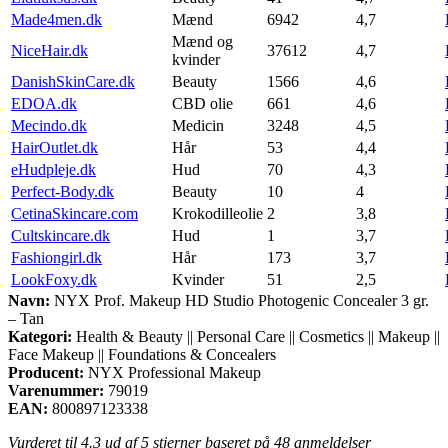
Made4men.dk
Mænd
6942
4,7
Mænd og
NiceHair.dk
37612
4,7
kvinder
DanishSkinCare.dk
Beauty
1566
4,6
EDOA.dk
CBD olie
661
4,6
Mecindo.dk
Medicin
3248
4,5
HairOutlet.dk
Hår
53
4,4
eHudpleje.dk
Hud
70
4,3
Perfect-Body.dk
Beauty
10
4
CetinaSkincare.com
Krokodilleolie
2
3,8
Cultskincare.dk
Hud
1
3,7
Fashiongirl.dk
Hår
173
3,7
LookFoxy.dk
Kvinder
51
2,5
Navn:
NYX Prof. Makeup HD Studio Photogenic Concealer 3 gr.
– Tan
Kategori:
Health & Beauty || Personal Care || Cosmetics || Makeup ||
Face Makeup || Foundations & Concealers
Producent:
NYX Professional Makeup
Varenummer:
79019
EAN:
800897123338
Vurderet til
4.3
ud af 5 stjerner baseret på
48
anmeldelser