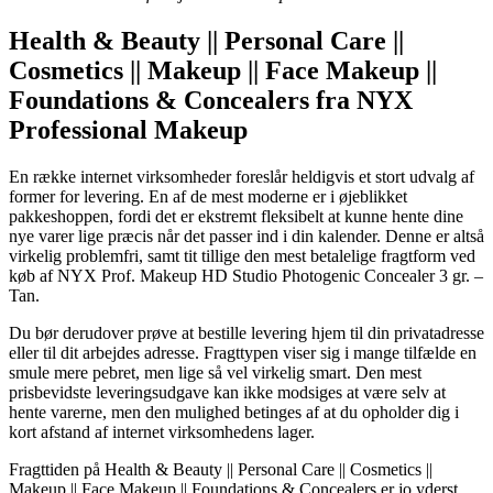
Health & Beauty || Personal Care ||
Cosmetics || Makeup || Face Makeup ||
Foundations & Concealers fra NYX
Professional Makeup
En række internet virksomheder foreslår heldigvis et stort udvalg af
former for levering. En af de mest moderne er i øjeblikket
pakkeshoppen, fordi det er ekstremt fleksibelt at kunne hente dine
nye varer lige præcis når det passer ind i din kalender. Denne er altså
virkelig problemfri, samt tit tillige den mest betalelige fragtform ved
køb af NYX Prof. Makeup HD Studio Photogenic Concealer 3 gr. –
Tan.
Du bør derudover prøve at bestille levering hjem til din privatadresse
eller til dit arbejdes adresse. Fragttypen viser sig i mange tilfælde en
smule mere pebret, men lige så vel virkelig smart. Den mest
prisbevidste leveringsudgave kan ikke modsiges at være selv at
hente varerne, men den mulighed betinges af at du opholder dig i
kort afstand af internet virksomhedens lager.
Fragttiden på Health & Beauty || Personal Care || Cosmetics ||
Makeup || Face Makeup || Foundations & Concealers er jo yderst