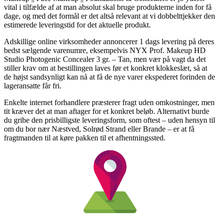
vital i tilfælde af at man absolut skal bruge produkterne inden for få
dage, og med det formål er det altså relevant at vi dobbelttjekker den
estimerede leveringstid for det aktuelle produkt.
Adskillige online virksomheder annoncerer 1 dags levering på deres
bedst sælgende varenumre, eksempelvis NYX Prof. Makeup HD
Studio Photogenic Concealer 3 gr. – Tan, men vær på vagt da det
stiller krav om at bestillingen laves før et konkret klokkeslæt, så at
de højst sandsynligt kan nå at få de nye varer ekspederet forinden de
lageransatte får fri.
Enkelte internet forhandlere præsterer fragt uden omkostninger, men
tit kræver det at man aftager for et konkret beløb. Alternativt burde
du gribe den prisbilligste leveringsform, som oftest – uden hensyn til
om du bor nær Næstved, Solrød Strand eller Brande – er at få
fragtmanden til at køre pakken til et afhentningssted.