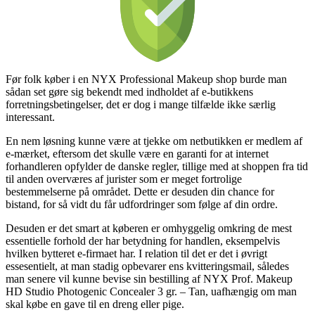
Før folk køber i en NYX Professional Makeup shop burde man
sådan set gøre sig bekendt med indholdet af e-butikkens
forretningsbetingelser, det er dog i mange tilfælde ikke særlig
interessant.
En nem løsning kunne være at tjekke om netbutikken er medlem af
e-mærket, eftersom det skulle være en garanti for at internet
forhandleren opfylder de danske regler, tillige med at shoppen fra tid
til anden overværes af jurister som er meget fortrolige
bestemmelserne på området. Dette er desuden din chance for
bistand, for så vidt du får udfordringer som følge af din ordre.
Desuden er det smart at køberen er omhyggelig omkring de mest
essentielle forhold der har betydning for handlen, eksempelvis
hvilken bytteret e-firmaet har. I relation til det er det i øvrigt
essesentielt, at man stadig opbevarer ens kvitteringsmail, således
man senere vil kunne bevise sin bestilling af NYX Prof. Makeup
HD Studio Photogenic Concealer 3 gr. – Tan, uafhængig om man
skal købe en gave til en dreng eller pige.