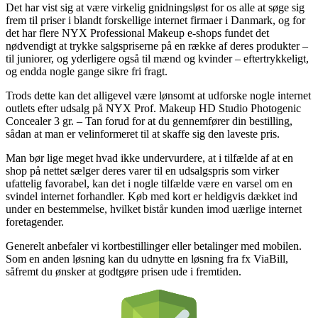
Det har vist sig at være virkelig gnidningsløst for os alle at søge sig
frem til priser i blandt forskellige internet firmaer i Danmark, og for
det har flere NYX Professional Makeup e-shops fundet det
nødvendigt at trykke salgspriserne på en række af deres produkter –
til juniorer, og yderligere også til mænd og kvinder – eftertrykkeligt,
og endda nogle gange sikre fri fragt.
Trods dette kan det alligevel være lønsomt at udforske nogle internet
outlets efter udsalg på NYX Prof. Makeup HD Studio Photogenic
Concealer 3 gr. – Tan forud for at du gennemfører din bestilling,
sådan at man er velinformeret til at skaffe sig den laveste pris.
Man bør lige meget hvad ikke undervurdere, at i tilfælde af at en
shop på nettet sælger deres varer til en udsalgspris som virker
ufattelig favorabel, kan det i nogle tilfælde være en varsel om en
svindel internet forhandler. Køb med kort er heldigvis dækket ind
under en bestemmelse, hvilket bistår kunden imod uærlige internet
foretagender.
Generelt anbefaler vi kortbestillinger eller betalinger med mobilen.
Som en anden løsning kan du udnytte en løsning fra fx ViaBill,
såfremt du ønsker at godtgøre prisen ude i fremtiden.