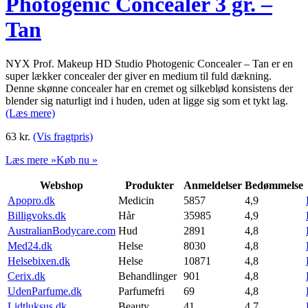
Photogenic Concealer 3 gr. –
Tan
NYX Prof. Makeup HD Studio Photogenic Concealer – Tan er en
super lækker concealer der giver en medium til fuld dækning.
Denne skønne concealer har en cremet og silkeblød konsistens der
blender sig naturligt ind i huden, uden at ligge sig som et tykt lag.
(Læs mere)
63
kr.
(Vis fragtpris)
Læs mere »
Køb nu »
Webshop
Produkter
Anmeldelser
Bedømmelse
Apopro.dk
Medicin
5857
4,9
Billigvoks.dk
Hår
35985
4,9
AustralianBodycare.com
Hud
2891
4,8
Med24.dk
Helse
8030
4,8
Helsebixen.dk
Helse
10871
4,8
Cerix.dk
Behandlinger
901
4,8
UdenParfume.dk
Parfumefri
69
4,8
Lidtluksus.dk
Beauty
41
4,7