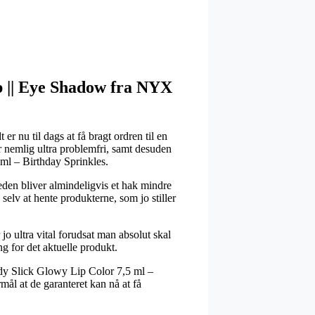
up || Eye Shadow fra NYX
r nu til dags at få bragt ordren til en
r nemlig ultra problemfri, samt desuden
l – Birthday Sprinkles.
heden bliver almindeligvis et hak mindre
selv at hente produkterne, som jo stiller
 ultra vital forudsat man absolut skal
ng for det aktuelle produkt.
dy Slick Glowy Lip Color 7,5 ml –
ål at de garanteret kan nå at få