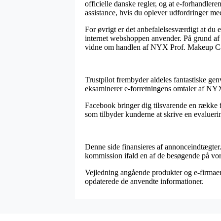
officielle danske regler, og at e-forhandlere
assistance, hvis du oplever udfordringer me
For øvrigt er det anbefalelsesværdigt at du
internet webshoppen anvender. På grund af d
vidne om handlen af NYX Prof. Makeup Cand
Trustpilot frembyder aldeles fantastiske ge
eksaminerer e-forretningens omtaler af NY
Facebook bringer dig tilsvarende en række f
som tilbyder kunderne at skrive en evaluerin
Denne side finansieres af annonceindtægter
kommission ifald en af de besøgende på vor
Vejledning angående produkter og e-firmaer v
opdaterede de anvendte informationer.