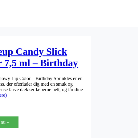
up Candy Slick
 7,5 ml – Birthday
wy Lip Color – Birthday Sprinkles er en
oss, der efterlader dig med en smuk og
ense farve dækker læberne helt, og får dine
ere)
nu »