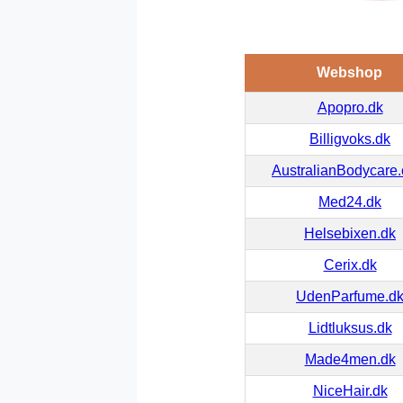
Webshop
Apopro.dk
Billigvoks.dk
AustralianBodycare
Med24.dk
Helsebixen.dk
Cerix.dk
UdenParfume.d
Lidtluksus.dk
Made4men.dk
NiceHair.dk