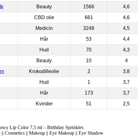
dk
Beauty
1566
4,6
CBD olie
661
4,6
Medicin
3248
4,5
Hår
53
4,4
Hud
70
4,3
Beauty
10
4
om
Krokodilleolie
2
3,8
Hud
1
3,7
Hår
173
3,7
Kvinder
51
2,5
y Lip Color 7,5 ml – Birthday Sprinkles
 || Cosmetics || Makeup || Eye Makeup || Eye Shadow