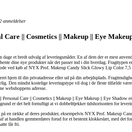
2
anmeldelser
al Care || Cosmetics || Makeup || Eye Make
 dage et bredt udvalg af leveringsmåder. En af dem der er mest anvendt e
nte dine nye produkter når det passer ind i din hverdag. Fragttypen e
etode ved køb af NYX Prof. Makeup Candy Slick Glowy Lip Color 7,5 m
ret hjem til din privatadresse eller ud på din arbejdsplads. Fragtmulig
ig. Den mindst kostelige leveringstype vil dog i de fleste tilfælde være 
line webshoppens adresse.
Personal Care || Cosmetics || Makeup || Eye Makeup || Eye Shadow er jo
grund er det helt fornuftigt at vi dobbelttjekker tidshorisonten for leveri
gt på en række af deres produkter, eksempelvis NYX Prof. Makeup Can
 af at handlen gemmenføres forud for et bestemt klokkeslæt, med det form
tte får fri.