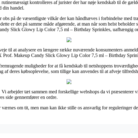
n rutinemæssigt kontrolleres af jurister der har nøje kendskab til de gæld
d din handel.
 er obs på de væsentligste vilkår der kan håndhæves i forbindelse med t
ette er det på samme måde afgørende, at man når som helst beholder sin
y Slick Glowy Lip Color 7,5 ml – Birthday Sprinkles, uafhængig om 
nveje til at analysere en længere række nuværende konsumenters anmeldel
X Prof. Makeup Candy Slick Glowy Lip Color 7,5 ml – Birthday Sprinkl
remragende muligheder for at få kendskab til netshoppens troværdighed
g af deres købsoplevelse, som tillige kan anvendes til at afveje tilfred
. Vi arbejder tæt sammen med forskellige webshops da vi præsenterer v
es side gennemfører en ordre.
ærnes om tit, men man kan ikke stille os ansvarlig for reguleringer der e