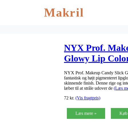
Makril
NYX Prof. Make
Glowy Lip Color
Sprinkles
NYX Prof. Makeup Candy Slick Glo
fantastisk og højt pigmenteret lipgl
skinnende finish. Denne rige og int
læber til at stråle udover de
(Læs m
72
kr.
(Vis fragtpris)
Læs mere »
Køb 