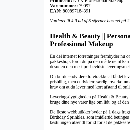
Producent:
NYX Professional Makeup
Varenummer:
79097
EAN:
800897184391
Vurderet til
4.9
ud af 5 stjerner baseret på
2
Health & Beauty || Person
Professional Makeup
En del internet forretninger frembyder nu om
pakkeshop, fordi du på den måde nemt kan he
desuden den mest prisbevidste leveringsm
Du burde endvidere foretrække at få det leve
prisbillig, men endvidere særligt overkommel
krav om at du lever med kort afstand til on
Leveringsdygtigheden på Health & Beauty || 
bruge dine nye varer lige om lidt, og af den 
De fleste webbutikker byder på 1 dags fra
Birthday Sprinkles, som imidlertid betinges
bestillingen afsendt forud for at de pakkeansa