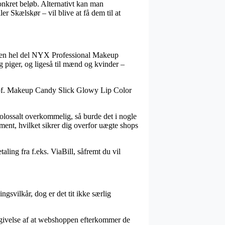
konkret beløb. Alternativt kan man
r Skælskør – vil blive at få dem til at
har en hel del NYX Professional Makeup
 piger, og ligeså til mænd og kvinder –
 Prof. Makeup Candy Slick Glowy Lip Color
 kolossalt overkommelig, så burde det i nogle
ement, hvilket sikrer dig overfor uægte shops
ling fra f.eks. ViaBill, såfremt du vil
gsvilkår, dog er det tit ikke særlig
egivelse af at webshoppen efterkommer de