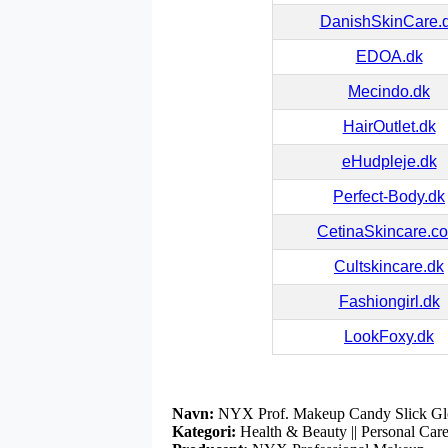
DanishSkinCare.
EDOA.dk
Mecindo.dk
HairOutlet.dk
eHudpleje.dk
Perfect-Body.dk
CetinaSkincare.c
Cultskincare.dk
Fashiongirl.dk
LookFoxy.dk
Navn:
NYX Prof. Makeup Candy Slick Glow
Kategori:
Health & Beauty || Personal Care