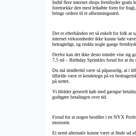
Indtil flere internet shops frembyder gratis
foretrække den mest letkøbte form for fragt
bringe ordren til et afhentningssted.
Det er efterhånden ret så enkelt for folk a
internet virksomheder ikke kunne lade være
betragteligt, og endda nogle gange frembyde 
Derfor kan det ikke desto mindre vise sig g
7,5 ml – Birthday Sprinkles forud for at du s
Du må imidlertid være så påpasselig, at i til
tilfælde være et kendetegn på en bedragerisk
på nettet.
Vi tilråder generelt køb med gængse betaling
godtgøre betalingen over tid.
Forud for at nogen bestiller i en NYX Profes
morsomt.
Et nemt alternativ kunne være at finde ud 