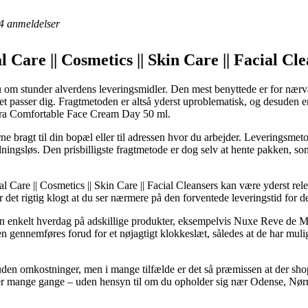
4
anmeldelser
l Care || Cosmetics || Skin Care || Facial C
 om stunder alverdens leveringsmidler. Den mest benyttede er for nærvæ
et passer dig. Fragtmetoden er altså yderst uproblematisk, og desuden 
tra Comfortable Face Cream Day 50 ml.
 bragt til din bopæl eller til adressen hvor du arbejder. Leveringsmetod
ingsløs. Den prisbilligste fragtmetode er dog selv at hente pakken, so
Care || Cosmetics || Skin Care || Facial Cleansers kan være yderst releva
det rigtig klogt at du ser nærmere på den forventede leveringstid for de
en enkelt hverdag på adskillige produkter, eksempelvis Nuxe Reve de
en gennemføres forud for et nøjagtigt klokkeslæt, således at de har mulig
t uden omkostninger, men i mange tilfælde er det så præmissen at der s
er mange gange – uden hensyn til om du opholder sig nær Odense, Nørre