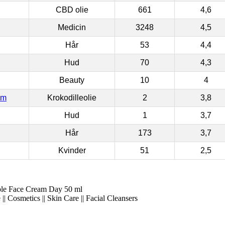
CBD olie
661
4,6
Medicin
3248
4,5
Hår
53
4,4
Hud
70
4,3
Beauty
10
4
om
Krokodilleolie
2
3,8
Hud
1
3,7
Hår
173
3,7
Kvinder
51
2,5
ble Face Cream Day 50 ml
| Cosmetics || Skin Care || Facial Cleansers