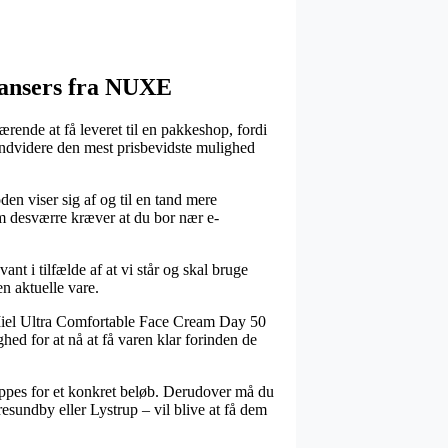
leansers fra NUXE
rende at få leveret til en pakkeshop, fordi
endvidere den mest prisbevidste mulighed
en viser sig af og til en tand mere
m desværre kræver at du bor nær e-
nt i tilfælde af at vi står og skal bruge
n aktuelle vare.
 Miel Ultra Comfortable Face Cream Day 50
hed for at nå at få varen klar forinden de
hoppes for et konkret beløb. Derudover må du
sundby eller Lystrup – vil blive at få dem