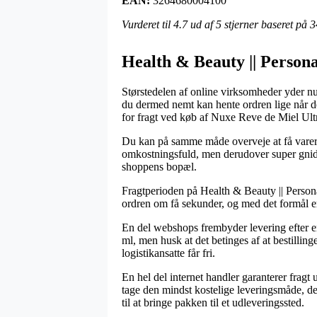
EAN:
3264680004100
Vurderet til
4.7
ud af 5 stjerner baseret på
3
Health & Beauty || Persona
Størstedelen af online virksomheder yder nu
du dermed nemt kan hente ordren lige når d
for fragt ved køb af Nuxe Reve de Miel Ul
Du kan på samme måde overveje at få varerne
omkostningsfuld, men derudover super gnidn
shoppens bopæl.
Fragtperioden på Health & Beauty || Personal 
ordren om få sekunder, og med det formål er 
En del webshops frembyder levering efter 
ml, men husk at det betinges af at bestilling
logistikansatte får fri.
En hel del internet handler garanterer frag
tage den mindst kostelige leveringsmåde, d
til at bringe pakken til et udleveringssted.