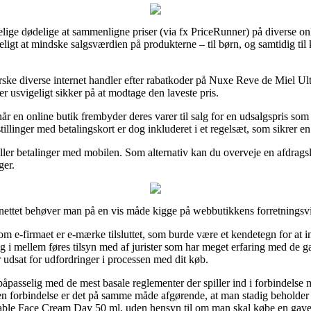
delige dødelige at sammenligne priser (via fx PriceRunner) på diverse onl
igt at mindske salgsværdien på produkterne – til børn, og samtidig ti
dforske diverse internet handler efter rabatkoder på Nuxe Reve de Miel
er usvigeligt sikker på at modtage den laveste pris.
 en online butik frembyder deres varer til salg for en udsalgspris som k
llinger med betalingskort er dog inkluderet i et regelsæt, som sikrer en
ller betalinger med mobilen. Som alternativ kan du overveje en afdragsløs
ger.
tet behøver man på en vis måde kigge på webbutikkens forretningsvilk
m e-firmaet er e-mærke tilsluttet, som burde være et kendetegn for at in
ang i mellem føres tilsyn med af jurister som har meget erfaring med de
r udsat for udfordringer i processen med dit køb.
påpasselig med de mest basale reglementer der spiller ind i forbindels
 den forbindelse er det på samme måde afgørende, at man stadig beholder
le Face Cream Day 50 ml, uden hensyn til om man skal købe en gave ti