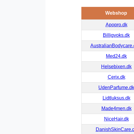
Webshop
Apopro.dk
Billigvoks.dk
AustralianBodycare
Med24.dk
Helsebixen.dk
Cerix.dk
UdenParfume.d
Lidtluksus.dk
Made4men.dk
NiceHair.dk
DanishSkinCare.