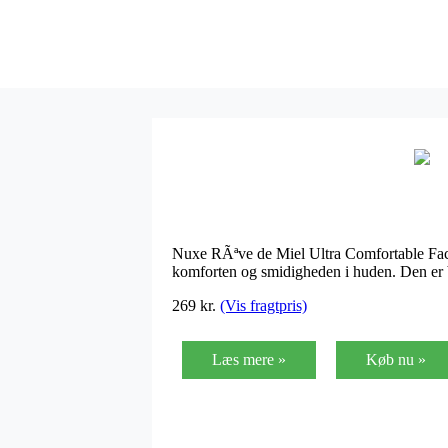
Nuxe RÃªve de Miel Ultra Comfortable Face 
komforten og smidigheden i huden. Den er b
269
kr.
(Vis fragtpris)
Læs mere »
Køb nu »