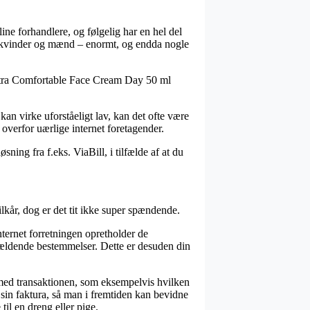
ine forhandlere, og følgelig har en hel del
l kvinder og mænd – enormt, og endda nogle
 Ultra Comfortable Face Cream Day 50 ml
an virke uforståeligt lav, kan det ofte være
 overfor uærlige internet foretagender.
ning fra f.eks. ViaBill, i tilfælde af at du
år, dog er det tit ikke super spændende.
ternet forretningen opretholder de
 gældende bestemmelser. Dette er desuden din
e med transaktionen, som eksempelvis hvilken
 sin faktura, så man i fremtiden kan bevidne
l en dreng eller pige.