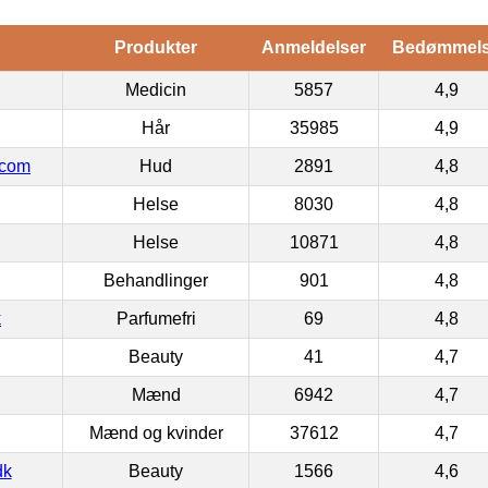
Produkter
Anmeldelser
Bedømmel
Medicin
5857
4,9
Hår
35985
4,9
.com
Hud
2891
4,8
Helse
8030
4,8
Helse
10871
4,8
Behandlinger
901
4,8
k
Parfumefri
69
4,8
Beauty
41
4,7
Mænd
6942
4,7
Mænd og kvinder
37612
4,7
dk
Beauty
1566
4,6