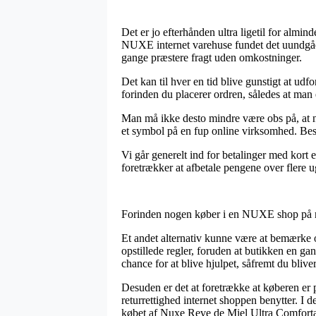
Det er jo efterhånden ultra ligetil for almin
NUXE internet varehuse fundet det uundgåel
gange præstere fragt uden omkostninger.
Det kan til hver en tid blive gunstigt at u
forinden du placerer ordren, således at man 
Man må ikke desto mindre være obs på, at når
et symbol på en fup online virksomhed. Besti
Vi går generelt ind for betalinger med kort e
foretrækker at afbetale pengene over flere u
Forinden nogen køber i en NUXE shop på net
Et andet alternativ kunne være at bemærke o
opstillede regler, foruden at butikken en g
chance for at blive hjulpet, såfremt du blive
Desuden er det at foretrække at køberen er 
returrettighed internet shoppen benytter. I
købet af Nuxe Reve de Miel Ultra Comfortab