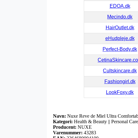
EDOA.dk
Mecindo.dk
HairOutlet.dk
eHudpleje.dk
Perfect-Body.dk
CetinaSkincare.c
Cultskincare.dk
Fashiongirl.dk
LookFoxy.dk
Navn:
Nuxe Reve de Miel Ultra Comforta
Kategori:
Health & Beauty || Personal Care |
Producent:
NUXE
Varenummer:
43283