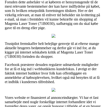
Foruden dette anbefaler vi at køberen er hensynstagende til de
mest relevante bestemmelser der kan have indflydelse på købet,
som fx hvilken returpolitik forretningen tilsikrer. Her er det
virkelig relevant, at man til enhver tid beholder sin kvittering på
e-mail, så man i fremtiden vil kunne bekræfte sin shopping af
Magenta Laser Toner (71B0030), uafhængig om du skal købe
gave til en dreng eller pige.
Trustpilot fremskaffer helt belejlige genveje til at efterse mange
aktuelle brugeres bedømmelser og derfor går vi ind for, at du
kigger på internet selskabets kritik af Magenta Laser Toner
(71B0030) forinden du shopper.
Facebook præsterer desuden regulære udmærkede muligheder
for at få et kig ind i webbutikkens kundefokus. I øvrigt er der
faktisk internet butikker hvor folk kan offentliggøre en
anmeldelse af købsoplevelsen, hvilket også må benyttes til at få
et indblik i kundernes tilfredshed.
Vores website er finansieret af annonceindtægter. Vi har et fast
samarbejde med nogle forskellige internet forhandlere idet vi
formidler deres varer, og opnår honorar i tilfælde af at en bruger