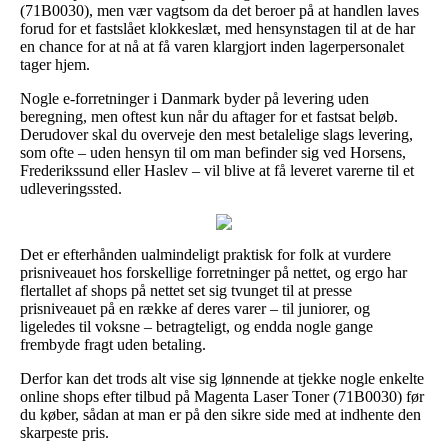
(71B0030), men vær vagtsom da det beroer på at handlen laves
forud for et fastslået klokkeslæt, med hensynstagen til at de har
en chance for at nå at få varen klargjort inden lagerpersonalet
tager hjem.
Nogle e-forretninger i Danmark byder på levering uden
beregning, men oftest kun når du aftager for et fastsat beløb.
Derudover skal du overveje den mest betalelige slags levering,
som ofte – uden hensyn til om man befinder sig ved Horsens,
Frederikssund eller Haslev – vil blive at få leveret varerne til et
udleveringssted.
Det er efterhånden ualmindeligt praktisk for folk at vurdere
prisniveauet hos forskellige forretninger på nettet, og ergo har
flertallet af shops på nettet set sig tvunget til at presse
prisniveauet på en række af deres varer – til juniorer, og
ligeledes til voksne – betragteligt, og endda nogle gange
frembyde fragt uden betaling.
Derfor kan det trods alt vise sig lønnende at tjekke nogle enkelte
online shops efter tilbud på Magenta Laser Toner (71B0030) før
du køber, sådan at man er på den sikre side med at indhente den
skarpeste pris.