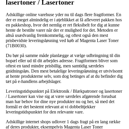
lasertoner / Lasertoner
Adskillige online varehuse yder nu til dags flere fragtformer. En
der er meget almindelig er i øjeblikket at få afleveret pakken hos
en pakkeshop, hvor det nemlig er ret fleksibelt for dig at kunne
hente de bestilte varer når der er mulighed for det. Metoden er
altså usædvanlig fremkommelig, og oftest også den mest
prisbevidste leveringsløsning ved køb af Magenta Laser Toner
(71B0030).
Du bør på samme måde planlægge at vælge udbringning til din
bopæl eller ud til dit arbejdes adresse. Fragtformen bliver som
oftest en tand mindre prisbillig, men samtidig særdeles
gnidningsløs. Den mest betalelige leveringsløsning er utvivlsomt
at hente produkterne selv, som dog betinges af at du befinder dig
tæt på e-handlens arbejdslager.
Leveringstidspunktet på Elektronik / Blækpatroner og lasertoner
/ Lasertoner kan vise sig at være særdeles afgørende forudsat
man har behov for dine nye produkter nu og her, så med det
formål er det bestemt relevant at vi dobbelttjekker
leveringstidspunktet for den relevante vare.
Adskillige internet shops udlover 1 dags fragt på en lang række
af deres produkter, eksempelvis Magenta Laser Toner