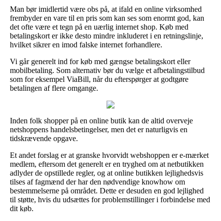
Man bør imidlertid være obs på, at ifald en online virksomhed
frembyder en vare til en pris som kan ses som enormt god, kan
det ofte være et tegn på en uærlig internet shop. Køb med
betalingskort er ikke desto mindre inkluderet i en retningslinje,
hvilket sikrer en imod falske internet forhandlere.
Vi går generelt ind for køb med gængse betalingskort eller
mobilbetaling. Som alternativ bør du vælge et afbetalingstilbud
som for eksempel ViaBill, når du efterspørger at godtgøre
betalingen af flere omgange.
Inden folk shopper på en online butik kan de altid overveje
netshoppens handelsbetingelser, men det er naturligvis en
tidskrævende opgave.
Et andet forslag er at granske hvorvidt webshoppen er e-mærket
medlem, eftersom det generelt er en tryghed om at netbutikken
adlyder de opstillede regler, og at online butikken lejlighedsvis
tilses af fagmænd der har den nødvendige knowhow om
bestemmelserne på området. Dette er desuden en god lejlighed
til støtte, hvis du udsættes for problemstillinger i forbindelse med
dit køb.