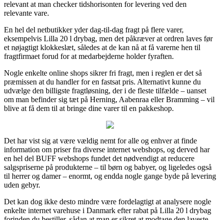
relevant at man checker tidshorisonten for levering ved den
relevante vare.
En hel del netbutikker yder dag-til-dag fragt på flere varer,
eksempelvis Lilla 20 l drybag, men det påkræver at ordren laves før
et nøjagtigt klokkeslæt, således at de kan nå at få varerne hen til
fragtfirmaet forud for at medarbejderne holder fyraften.
Nogle enkelte online shops sikrer fri fragt, men i reglen er det så
præmissen at du handler for en fastsat pris. Alternativt kunne du
udvælge den billigste fragtløsning, der i de fleste tilfælde – uanset
om man befinder sig tæt på Herning, Aabenraa eller Bramming – vil
blive at få dem til at bringe dine varer til en pakkeshop.
Det har vist sig at være vældig nemt for alle og enhver at finde
information om priser fra diverse internet webshops, og derved har
en hel del BUFF webshops fundet det nødvendigt at reducere
salgspriserne på produkterne – til børn og babyer, og ligeledes også
til herrer og damer – enormt, og endda nogle gange byde på levering
uden gebyr.
Det kan dog ikke desto mindre være fordelagtigt at analysere nogle
enkelte internet varehuse i Danmark efter rabat på Lilla 20 l drybag
forinden du bestiller, sådan at man er sikret at modtage den laveste