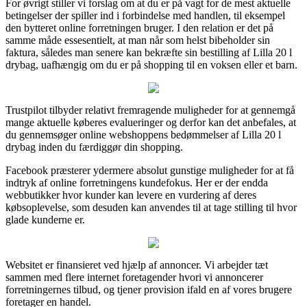
For øvrigt stiller vi forslag om at du er på vagt for de mest aktuelle
betingelser der spiller ind i forbindelse med handlen, til eksempel
den bytteret online forretningen bruger. I den relation er det på
samme måde essesentielt, at man når som helst bibeholder sin
faktura, således man senere kan bekræfte sin bestilling af Lilla 20 l
drybag, uafhængig om du er på shopping til en voksen eller et barn.
Trustpilot tilbyder relativt fremragende muligheder for at gennemgå
mange aktuelle køberes evalueringer og derfor kan det anbefales, at
du gennemsøger online webshoppens bedømmelser af Lilla 20 l
drybag inden du færdiggør din shopping.
Facebook præsterer ydermere absolut gunstige muligheder for at få
indtryk af online forretningens kundefokus. Her er der endda
webbutikker hvor kunder kan levere en vurdering af deres
købsoplevelse, som desuden kan anvendes til at tage stilling til hvor
glade kunderne er.
Websitet er finansieret ved hjælp af annoncer. Vi arbejder tæt
sammen med flere internet foretagender hvori vi annoncerer
forretningernes tilbud, og tjener provision ifald en af vores brugere
foretager en handel.