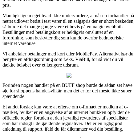
pris.
Man bør lige meget hvad ikke undervurdere, at når en forhandler på
nettet udlover bedst i test varer til en salgspris der er uhørt beskeden,
så burde det mange gange være et bevis på en uægte webbutik.
Bestillinger med betalingskort er heldigvis omsluttet af en
forordning, som beskytter dig som kunde overfor bedrageriske
internet varehuse.
Vi anbefaler betalinger med kort eller MobilePay. Alternativt bør du
benytte en afdragsordning som f.eks. ViaBill, for så vidt du vil
dække beløbet over et længere tidsrum.
Forinden nogen handler på en BUFF shop burde de sådan set have
øje for shoppens handelsvilkår, men det er for det meste ikke super
spændende.
Et andet forslag kan være at efterse om e-firmaet er medlem af e-
mærket, hvilket er en angivelse af at internet butikken opfylder de
officielle regler, foruden at den jævnligt revurderes af specialister
som har indsigt i de gældende regulativer. Det er en rigtig god
anledning til support, ifald du får dilemmaer ved din bestilling.