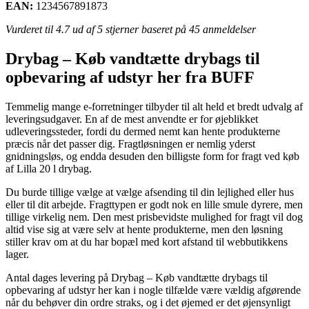
EAN:
1234567891873
Vurderet til
4.7
ud af 5 stjerner baseret på
45
anmeldelser
Drybag – Køb vandtætte drybags til
opbevaring af udstyr her fra BUFF
Temmelig mange e-forretninger tilbyder til alt held et bredt udvalg af
leveringsudgaver. En af de mest anvendte er for øjeblikket
udleveringssteder, fordi du dermed nemt kan hente produkterne
præcis når det passer dig. Fragtløsningen er nemlig yderst
gnidningsløs, og endda desuden den billigste form for fragt ved køb
af Lilla 20 l drybag.
Du burde tillige vælge at vælge afsending til din lejlighed eller hus
eller til dit arbejde. Fragttypen er godt nok en lille smule dyrere, men
tillige virkelig nem. Den mest prisbevidste mulighed for fragt vil dog
altid vise sig at være selv at hente produkterne, men den løsning
stiller krav om at du har bopæl med kort afstand til webbutikkens
lager.
Antal dages levering på Drybag – Køb vandtætte drybags til
opbevaring af udstyr her kan i nogle tilfælde være vældig afgørende
når du behøver din ordre straks, og i det øjemed er det øjensynligt