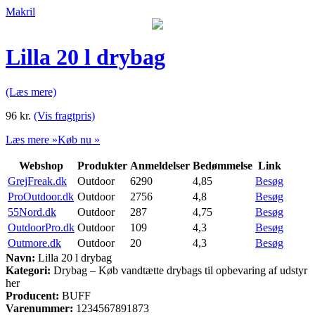
Makril
Lilla 20 l drybag
(Læs mere)
96
kr.
(Vis fragtpris)
Læs mere »
Køb nu »
Webshop
Produkter
Anmeldelser
Bedømmelse
Link
GrejFreak.dk
Outdoor
6290
4,85
Besøg
ProOutdoor.dk
Outdoor
2756
4,8
Besøg
55Nord.dk
Outdoor
287
4,75
Besøg
OutdoorPro.dk
Outdoor
109
4,3
Besøg
Outmore.dk
Outdoor
20
4,3
Besøg
Navn:
Lilla 20 l drybag
Kategori:
Drybag – Køb vandtætte drybags til opbevaring af udstyr
her
Producent:
BUFF
Varenummer:
1234567891873