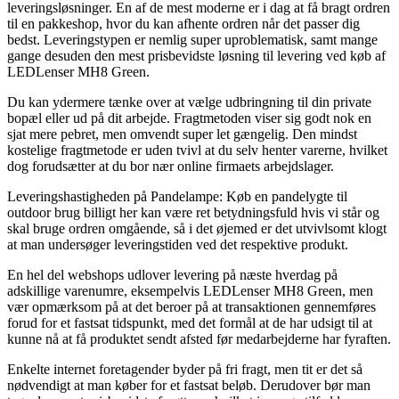
leveringsløsninger. En af de mest moderne er i dag at få bragt ordren
til en pakkeshop, hvor du kan afhente ordren når det passer dig
bedst. Leveringstypen er nemlig super uproblematisk, samt mange
gange desuden den mest prisbevidste løsning til levering ved køb af
LEDLenser MH8 Green.
Du kan ydermere tænke over at vælge udbringning til din private
bopæl eller ud på dit arbejde. Fragtmetoden viser sig godt nok en
sjat mere pebret, men omvendt super let gængelig. Den mindst
kostelige fragtmetode er uden tvivl at du selv henter varerne, hvilket
dog forudsætter at du bor nær online firmaets arbejdslager.
Leveringshastigheden på Pandelampe: Køb en pandelygte til
outdoor brug billigt her kan være ret betydningsfuld hvis vi står og
skal bruge ordren omgående, så i det øjemed er det utvivlsomt klogt
at man undersøger leveringstiden ved det respektive produkt.
En hel del webshops udlover levering på næste hverdag på
adskillige varenumre, eksempelvis LEDLenser MH8 Green, men
vær opmærksom på at det beroer på at transaktionen gennemføres
forud for et fastsat tidspunkt, med det formål at de har udsigt til at
kunne nå at få produktet sendt afsted før medarbejderne har fyraften.
Enkelte internet foretagender byder på fri fragt, men tit er det så
nødvendigt at man køber for et fastsat beløb. Derudover bør man