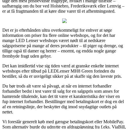
tage den mest prisbevidste fragttype, hvilket i mange tilfælde –
uafhængig om du bor ved Holstebro, Frederiksværk eller Lemvig –
er at få fragtmanden til at køre dine varer til et afhentningssted.
Det er jo efterhånden ultra overkommeligt for enhver at søge
information om priser fra flere online webshops, og for det har
mange LED Lenser webshops været nødt til at nedskære
salgspriserne på mange af deres produkter – til piger og drenge, og
tillige også til damer og herrer – enormt, og endda nogle gange
frembyde fragt uden gebyr.
Det kan imidlertid vise sig tiden værd at granske enkelte internet
webshops efter tilbud på LEDLenser MH8 Green forinden du
bestiller, så du er usvigeligt sikker på at skaffe sig den laveste pris.
Du bør trods alt være så påvagt, at når en internet forhandler
forhandler bedst i test varer til salg for en salgspris som anses for
hamrende tiltalende, kan det tit være et karakteristika der viser en
fup internet forhandler. Bestillinger med betalingskort er dog en del
af en retningslinje, der beskytter dig imod snydagtige outlets på
nettet.
Vi foreslår generelt køb med gængse betalingskort eller MobilePay.
Som alternativ burde du udnytte en afdragsløsning fra f.eks. ViaBill,