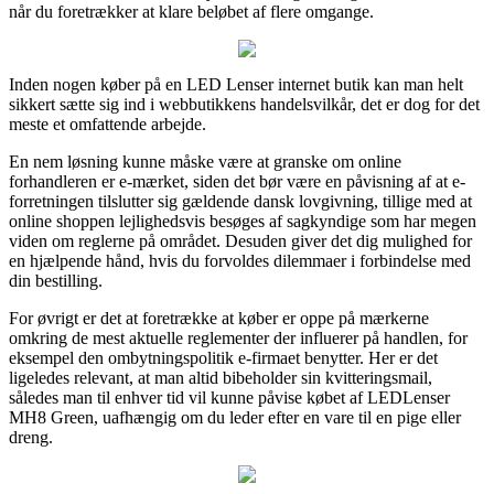
når du foretrækker at klare beløbet af flere omgange.
Inden nogen køber på en LED Lenser internet butik kan man helt
sikkert sætte sig ind i webbutikkens handelsvilkår, det er dog for det
meste et omfattende arbejde.
En nem løsning kunne måske være at granske om online
forhandleren er e-mærket, siden det bør være en påvisning af at e-
forretningen tilslutter sig gældende dansk lovgivning, tillige med at
online shoppen lejlighedsvis besøges af sagkyndige som har megen
viden om reglerne på området. Desuden giver det dig mulighed for
en hjælpende hånd, hvis du forvoldes dilemmaer i forbindelse med
din bestilling.
For øvrigt er det at foretrække at køber er oppe på mærkerne
omkring de mest aktuelle reglementer der influerer på handlen, for
eksempel den ombytningspolitik e-firmaet benytter. Her er det
ligeledes relevant, at man altid bibeholder sin kvitteringsmail,
således man til enhver tid vil kunne påvise købet af LEDLenser
MH8 Green, uafhængig om du leder efter en vare til en pige eller
dreng.