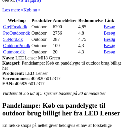
699
kr.
(Vis fragtpris)
Læs mere »
Køb nu »
Webshop
Produkter
Anmeldelser
Bedømmelse
Link
GrejFreak.dk
Outdoor
6290
4,85
Besøg
ProOutdoor.dk
Outdoor
2756
4,8
Besøg
55Nord.dk
Outdoor
287
4,75
Besøg
OutdoorPro.dk
Outdoor
109
4,3
Besøg
Outmore.dk
Outdoor
20
4,3
Besøg
Navn:
LEDLenser MH8 Green
Kategori:
Pandelampe: Køb en pandelygte til outdoor brug billigt
her
Producent:
LED Lenser
Varenummer:
4058205012317
EAN:
4058205012317
Vurderet til
3.6
ud af 5 stjerner baseret på
30
anmeldelser
Pandelampe: Køb en pandelygte til
outdoor brug billigt her fra LED Lenser
En række shops på nettet giver heldigvis et hav af forskellige