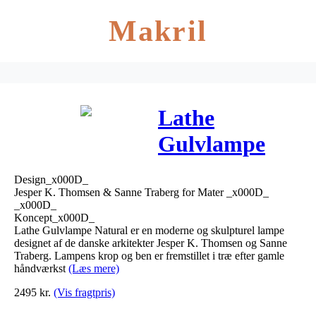
Makril
Lathe
Gulvlampe
Natural –
Design_x000D_
Mater
Jesper K. Thomsen & Sanne Traberg for Mater _x000D_
_x000D_
Koncept_x000D_
Lathe Gulvlampe Natural er en moderne og skulpturel lampe
designet af de danske arkitekter Jesper K. Thomsen og Sanne
Traberg. Lampens krop og ben er fremstillet i træ efter gamle
håndværkst
(Læs mere)
2495
kr.
(Vis fragtpris)