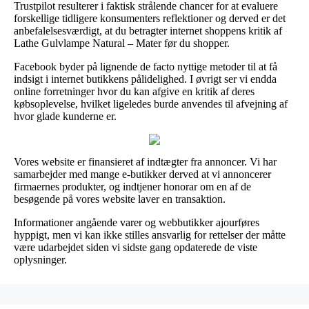
Trustpilot resulterer i faktisk strålende chancer for at evaluere
forskellige tidligere konsumenters reflektioner og derved er det
anbefalelsesværdigt, at du betragter internet shoppens kritik af
Lathe Gulvlampe Natural – Mater før du shopper.
Facebook byder på lignende de facto nyttige metoder til at få
indsigt i internet butikkens pålidelighed. I øvrigt ser vi endda
online forretninger hvor du kan afgive en kritik af deres
købsoplevelse, hvilket ligeledes burde anvendes til afvejning af
hvor glade kunderne er.
Vores website er finansieret af indtægter fra annoncer. Vi har
samarbejder med mange e-butikker derved at vi annoncerer
firmaernes produkter, og indtjener honorar om en af de
besøgende på vores website laver en transaktion.
Informationer angående varer og webbutikker ajourføres
hyppigt, men vi kan ikke stilles ansvarlig for rettelser der måtte
være udarbejdet siden vi sidste gang opdaterede de viste
oplysninger.