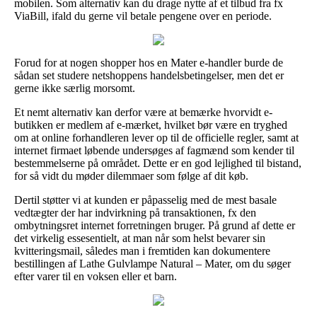
mobilen. Som alternativ kan du drage nytte af et tilbud fra fx
ViaBill, ifald du gerne vil betale pengene over en periode.
Forud for at nogen shopper hos en Mater e-handler burde de
sådan set studere netshoppens handelsbetingelser, men det er
gerne ikke særlig morsomt.
Et nemt alternativ kan derfor være at bemærke hvorvidt e-
butikken er medlem af e-mærket, hvilket bør være en tryghed
om at online forhandleren lever op til de officielle regler, samt at
internet firmaet løbende undersøges af fagmænd som kender til
bestemmelserne på området. Dette er en god lejlighed til bistand,
for så vidt du møder dilemmaer som følge af dit køb.
Dertil støtter vi at kunden er påpasselig med de mest basale
vedtægter der har indvirkning på transaktionen, fx den
ombytningsret internet forretningen bruger. På grund af dette er
det virkelig essesentielt, at man når som helst bevarer sin
kvitteringsmail, således man i fremtiden kan dokumentere
bestillingen af Lathe Gulvlampe Natural – Mater, om du søger
efter varer til en voksen eller et barn.