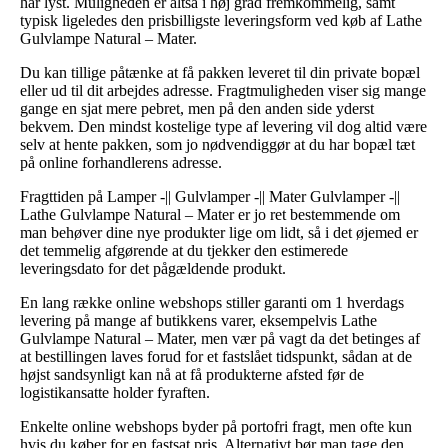
har lyst. Muligheden er altså i høj grad fremkommelig, samt
typisk ligeledes den prisbilligste leveringsform ved køb af Lathe
Gulvlampe Natural – Mater.
Du kan tillige påtænke at få pakken leveret til din private bopæl
eller ud til dit arbejdes adresse. Fragtmuligheden viser sig mange
gange en sjat mere pebret, men på den anden side yderst
bekvem. Den mindst kostelige type af levering vil dog altid være
selv at hente pakken, som jo nødvendiggør at du har bopæl tæt
på online forhandlerens adresse.
Fragttiden på Lamper -|| Gulvlamper -|| Mater Gulvlamper -||
Lathe Gulvlampe Natural – Mater er jo ret bestemmende om
man behøver dine nye produkter lige om lidt, så i det øjemed er
det temmelig afgørende at du tjekker den estimerede
leveringsdato for det pågældende produkt.
En lang række online webshops stiller garanti om 1 hverdags
levering på mange af butikkens varer, eksempelvis Lathe
Gulvlampe Natural – Mater, men vær på vagt da det betinges af
at bestillingen laves forud for et fastslået tidspunkt, sådan at de
højst sandsynligt kan nå at få produkterne afsted før de
logistikansatte holder fyraften.
Enkelte online webshops byder på portofri fragt, men ofte kun
hvis du køber for en fastsat pris. Alternativt bør man tage den