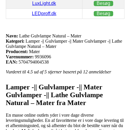
LuxLight.dk
Besøg
LEDproff.dk
Besøg
Navn:
Lathe Gulvlampe Natural – Mater
Kategori:
Lamper -|| Gulvlamper -|| Mater Gulvlamper -|| Lathe
Gulvlampe Natural – Mater
Producent:
Mater
Varenummer:
9936096
EAN:
5704794004538
Vurderet til
4.5
ud af 5 stjerner baseret på
12
anmeldelser
Lamper -|| Gulvlamper -|| Mater
Gulvlamper -|| Lathe Gulvlampe
Natural – Mater fra Mater
En masse online outlets yder i vore dage diverse
leveringsmuligheder. En af favoritterne er i vore dage levering til
et afhentningssted, og så afhenter du blot de bestilte varer når du