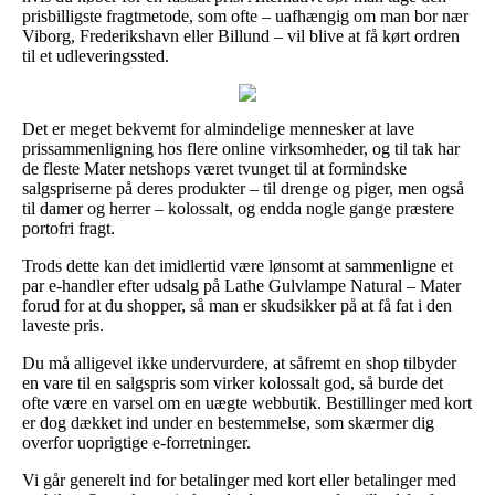
prisbilligste fragtmetode, som ofte – uafhængig om man bor nær
Viborg, Frederikshavn eller Billund – vil blive at få kørt ordren
til et udleveringssted.
Det er meget bekvemt for almindelige mennesker at lave
prissammenligning hos flere online virksomheder, og til tak har
de fleste Mater netshops været tvunget til at formindske
salgspriserne på deres produkter – til drenge og piger, men også
til damer og herrer – kolossalt, og endda nogle gange præstere
portofri fragt.
Trods dette kan det imidlertid være lønsomt at sammenligne et
par e-handler efter udsalg på Lathe Gulvlampe Natural – Mater
forud for at du shopper, så man er skudsikker på at få fat i den
laveste pris.
Du må alligevel ikke undervurdere, at såfremt en shop tilbyder
en vare til en salgspris som virker kolossalt god, så burde det
ofte være en varsel om en uægte webbutik. Bestillinger med kort
er dog dækket ind under en bestemmelse, som skærmer dig
overfor uoprigtige e-forretninger.
Vi går generelt ind for betalinger med kort eller betalinger med