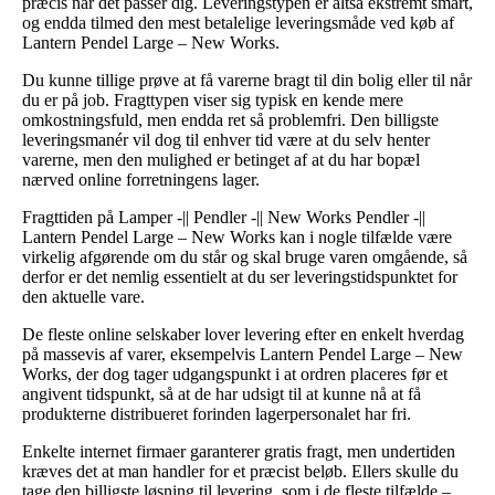
præcis når det passer dig. Leveringstypen er altså ekstremt smart,
og endda tilmed den mest betalelige leveringsmåde ved køb af
Lantern Pendel Large – New Works.
Du kunne tillige prøve at få varerne bragt til din bolig eller til når
du er på job. Fragttypen viser sig typisk en kende mere
omkostningsfuld, men endda ret så problemfri. Den billigste
leveringsmanér vil dog til enhver tid være at du selv henter
varerne, men den mulighed er betinget af at du har bopæl
nærved online forretningens lager.
Fragttiden på Lamper -|| Pendler -|| New Works Pendler -||
Lantern Pendel Large – New Works kan i nogle tilfælde være
virkelig afgørende om du står og skal bruge varen omgående, så
derfor er det nemlig essentielt at du ser leveringstidspunktet for
den aktuelle vare.
De fleste online selskaber lover levering efter en enkelt hverdag
på massevis af varer, eksempelvis Lantern Pendel Large – New
Works, der dog tager udgangspunkt i at ordren placeres før et
angivent tidspunkt, så at de har udsigt til at kunne nå at få
produkterne distribueret forinden lagerpersonalet har fri.
Enkelte internet firmaer garanterer gratis fragt, men undertiden
kræves det at man handler for et præcist beløb. Ellers skulle du
tage den billigste løsning til levering, som i de fleste tilfælde –