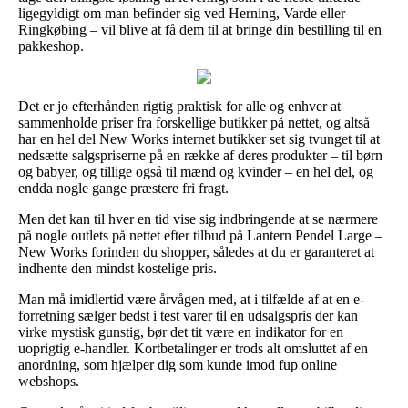
ligegyldigt om man befinder sig ved Herning, Varde eller
Ringkøbing – vil blive at få dem til at bringe din bestilling til en
pakkeshop.
Det er jo efterhånden rigtig praktisk for alle og enhver at
sammenholde priser fra forskellige butikker på nettet, og altså
har en hel del New Works internet butikker set sig tvunget til at
nedsætte salgspriserne på en række af deres produkter – til børn
og babyer, og tillige også til mænd og kvinder – en hel del, og
endda nogle gange præstere fri fragt.
Men det kan til hver en tid vise sig indbringende at se nærmere
på nogle outlets på nettet efter tilbud på Lantern Pendel Large –
New Works forinden du shopper, således at du er garanteret at
indhente den mindst kostelige pris.
Man må imidlertid være årvågen med, at i tilfælde af at en e-
forretning sælger bedst i test varer til en udsalgspris der kan
virke mystisk gunstig, bør det tit være en indikator for en
uoprigtig e-handler. Kortbetalinger er trods alt omsluttet af en
anordning, som hjælper dig som kunde imod fup online
webshops.