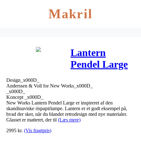
Makril
Lantern
Pendel Large
– New Works
Design_x000D_
Anderssen & Voll for New Works_x000D_
_x000D_
Koncept _x000D_
New Works Lantern Pendel Large er inspireret af den
skandinaviske rispapirlampe. Lantern er et godt eksempel på,
hvad der sker, når du blander retrodesign med nye materialer.
Glasset er matteret, der til
(Læs mere)
2995
kr.
(Vis fragtpris)