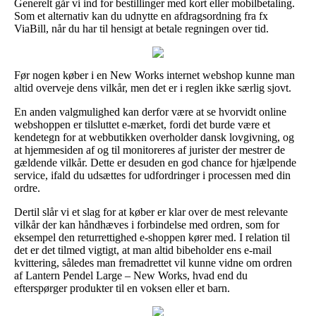
Generelt går vi ind for bestillinger med kort eller mobilbetaling.
Som et alternativ kan du udnytte en afdragsordning fra fx
ViaBill, når du har til hensigt at betale regningen over tid.
Før nogen køber i en New Works internet webshop kunne man
altid overveje dens vilkår, men det er i reglen ikke særlig sjovt.
En anden valgmulighed kan derfor være at se hvorvidt online
webshoppen er tilsluttet e-mærket, fordi det burde være et
kendetegn for at webbutikken overholder dansk lovgivning, og
at hjemmesiden af og til monitoreres af jurister der mestrer de
gældende vilkår. Dette er desuden en god chance for hjælpende
service, ifald du udsættes for udfordringer i processen med din
ordre.
Dertil slår vi et slag for at køber er klar over de mest relevante
vilkår der kan håndhæves i forbindelse med ordren, som for
eksempel den returrettighed e-shoppen kører med. I relation til
det er det tilmed vigtigt, at man altid bibeholder ens e-mail
kvittering, således man fremadrettet vil kunne vidne om ordren
af Lantern Pendel Large – New Works, hvad end du
efterspørger produkter til en voksen eller et barn.