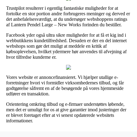
Trustpilot resulterer i egentlig fantastiske muligheder for at
fortolke en stor portion andre forbrugeres meninger og derved er
det anbefalelsesværdigt, at du undersøger webshoppens ratings
af Lantern Pendel Large – New Works forinden du bestiller.
Facebook yder også ultra sikre muligheder for at få et kig ind i
webbutikkens kundetilfredshed. Desuden er der en del internet
webshops som gør det muligt at meddele en kritik af
købsoplevelsen, hvilket ydermere bør anvendes til afvejning af
hvor tilfredse kunderne er.
Vores website er annoncefinansieret. Vi hjælper utallige e-
forretninger hvori vi formidler virksomhedernes tilbud, og får
godtgørelse såfremt en af de besøgende på vores hjemmeside
udfører en transaktion.
Orientering omkring tilbud og e-firmaer understøttes løbende,
men det er umuligt for os at give garantier imod justeringer der
er blevet foretaget efter at vi senest opdaterede websitets
informationer.