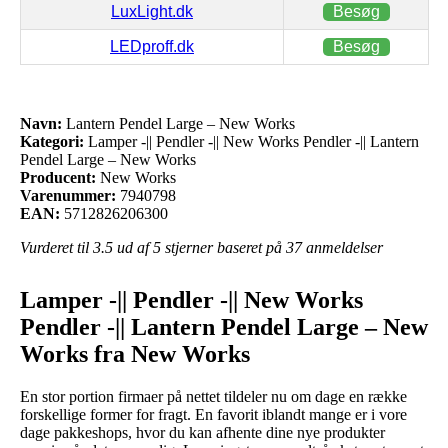
LuxLight.dk
Besøg
LEDproff.dk
Besøg
Navn:
Lantern Pendel Large – New Works
Kategori:
Lamper -|| Pendler -|| New Works Pendler -|| Lantern
Pendel Large – New Works
Producent:
New Works
Varenummer:
7940798
EAN:
5712826206300
Vurderet til
3.5
ud af 5 stjerner baseret på
37
anmeldelser
Lamper -|| Pendler -|| New Works
Pendler -|| Lantern Pendel Large – New
Works fra New Works
En stor portion firmaer på nettet tildeler nu om dage en række
forskellige former for fragt. En favorit iblandt mange er i vore
dage pakkeshops, hvor du kan afhente dine nye produkter