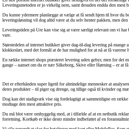
Leveringsmetoden er jo virkelig nem, samt desuden endda den mest b
Du kunne ydermere planlægge at vælge at få sendt hjem til hvor du bor 
leveringsløsning vil dog altid være at du selv henter pakken, men den
Leveringstiden på Ure kan vise sig at være særligt relevant om vi ha
vare.
Størstedelen af internet butikker giver dag-til-dag levering på mange
klokkeslæt, med det formål at de har mulighed for at nå at få varerne h
En række internet shops præsterer levering uden gebyr, men for det 
gange – uanset om du er nær Silkeborg, Skive eller Hørning – er at få 
Det er efterhånden super ligetil for almindelige mennesker at analyse
deres produkter – til piger og drenge, og tillige også til kvinder og m
Dog kan det stadigvæk vise sig fordelagtigt at sammenligne en række 
modtage den mest attraktive pris.
Du må blot være omhyggelig med, at i tilfælde af at en netbutik rekla
forretning. Kortkøb er ikke desto mindre indbefattet af en foranstaltn
Vi slår generelt et slag for betalinger med kort eller MobilePay. Som et