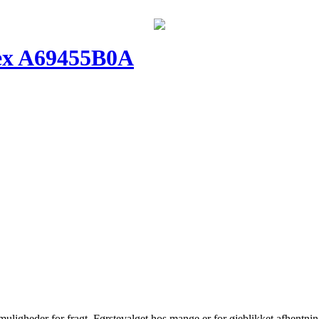
nex A69455B0A
 muligheder for fragt. Førstevalget hos mange er for øjeblikket afhentnin