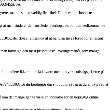
nex A69455B0A.
 dyrere, men desuden vældig fleksibel. Den mest prisbevidste
.
logt at man studerer den anslåede leveringsdato for den vedkommende
55B0A, der dog er afhængig af at handlen laves forud for et fastsat
kan man udvælge den mest prisbevidste leveringsmanér, som mange
 e-forhandlere ikke kunne lade være med at trykke udsalgspriserne på
x A69455B0A før du færdiggør din shopping, sådan at du er tryg ved at
så kan det mange gange være en indikator for en uoprigtig online
 når du efterspørger at klare betalingen i flere bidder.