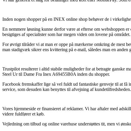
Inden nogen shopper på en INEX online shop behøver de i virkelighed
En nemmere løsning kunne derfor være at efterse om webshoppen er e-m
besigtiges af specialister som har megen viden om lovene på området. De
For øvrigt tilråder vi at man er oppe på mærkerne omkring de mest bety
man stadigvæk sikrer ens kvittering på e-mail, således man en anden 
Trustpilot resulterer i altid stabile muligheder for at betragte ganske
Steel Ur til Dame Fra Inex A69455B0A inden du shopper.
Facebook fremskaffer lige så vel fuldt ud fantastiske genveje til at f
service, som desuden kan benyttes til afvejning af kundetilfredsheden.
Vores hjemmeside er finansieret af reklamer. Vi har aftaler med adskil
videre fuldfører et køb.
Vejledning om tilbud og online varehuse understøttes tit, men vi ønsker 