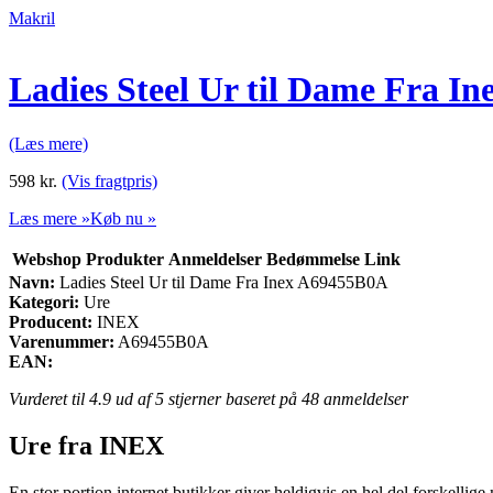
Makril
Ladies Steel Ur til Dame Fra I
(Læs mere)
598
kr.
(Vis fragtpris)
Læs mere »
Køb nu »
Webshop
Produkter
Anmeldelser
Bedømmelse
Link
Navn:
Ladies Steel Ur til Dame Fra Inex A69455B0A
Kategori:
Ure
Producent:
INEX
Varenummer:
A69455B0A
EAN:
Vurderet til
4.9
ud af 5 stjerner baseret på
48
anmeldelser
Ure fra INEX
En stor portion internet butikker giver heldigvis en hel del forskellige