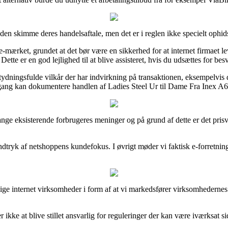
en skimme deres handelsaftale, men det er i reglen ikke specielt ophid
ærket, grundet at det bør være en sikkerhed for at internet firmaet le
tte er en god lejlighed til at blive assisteret, hvis du udsættes for besv
dningsfulde vilkår der har indvirkning på transaktionen, eksempelvis den 
gang kan dokumentere handlen af Ladies Steel Ur til Dame Fra Inex A69
 mange eksisterende forbrugeres meninger og på grund af dette er det pri
å indtryk af netshoppens kundefokus. I øvrigt møder vi faktisk e-forret
lige internet virksomheder i form af at vi markedsfører virksomhedernes 
ikke at blive stillet ansvarlig for reguleringer der kan være iværksat si