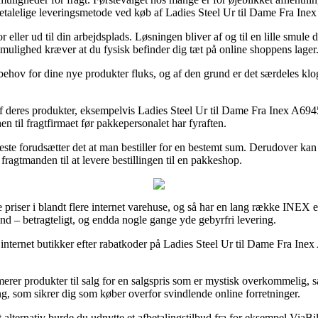
etalelige leveringsmetode ved køb af Ladies Steel Ur til Dame Fra I
eller ud til din arbejdsplads. Løsningen bliver af og til en lille smule
 mulighed kræver at du fysisk befinder dig tæt på online shoppens lager
r behov for dine nye produkter fluks, og af den grund er det særdeles k
 af deres produkter, eksempelvis Ladies Steel Ur til Dame Fra Inex A694
en til fragtfirmaet før pakkepersonalet har fyraften.
meste forudsætter det at man bestiller for en bestemt sum. Derudover 
fragtmanden til at levere bestillingen til en pakkeshop.
re priser i blandt flere internet varehuse, og så har en lang række INEX
ænd – betragteligt, og endda nogle gange yde gebyrfri levering.
internet butikker efter rabatkoder på Ladies Steel Ur til Dame Fra Ine
merer produkter til salg for en salgspris som er mystisk overkommelig, 
ing, som sikrer dig som køber overfor svindlende online forretninger.
 alternativ burde du udnytte et afbetalingstilbud fra for eksempel ViaBill,