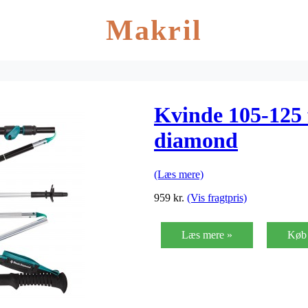
Makril
Kvinde 105-125 f
diamond
(Læs mere)
959
kr.
(Vis fragtpris)
Læs mere »
Køb 