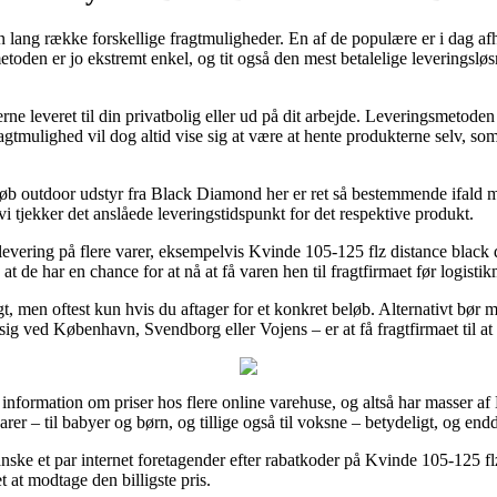
en lang række forskellige fragtmuligheder. En af de populære er i dag af
smetoden er jo ekstremt enkel, og tit også den mest betalelige leverings
e leveret til din privatbolig eller ud på dit arbejde. Leveringsmetoden 
fragtmulighed vil dog altid vise sig at være at hente produkterne selv, 
.
 outdoor udstyr fra Black Diamond her er ret så bestemmende ifald man
vi tjekker det anslåede leveringstidspunkt for det respektive produkt.
 levering på flere varer, eksempelvis Kvinde 105-125 flz distance black 
at de har en chance for at nå at få varen hen til fragtfirmaet før logisti
, men oftest kun hvis du aftager for et konkret beløb. Alternativt bør m
sig ved København, Svendborg eller Vojens – er at få fragtfirmaet til a
de information om priser hos flere online varehuse, og altså har masser 
rer – til babyer og børn, og tillige også til voksne – betydeligt, og end
ranske et par internet foretagender efter rabatkoder på Kvinde 105-125 f
 at modtage den billigste pris.