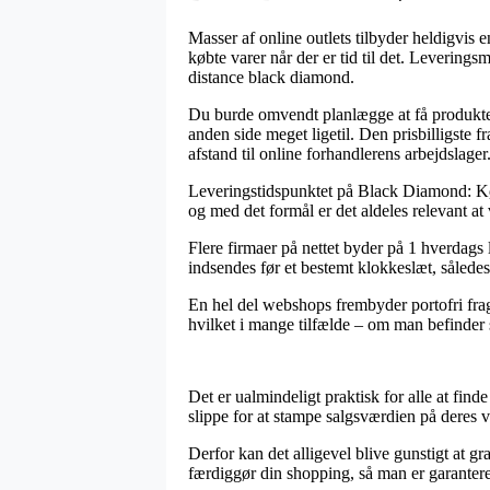
Masser af online outlets tilbyder heldigvis 
købte varer når der er tid til det. Levering
distance black diamond.
Du burde omvendt planlægge at få produktern
anden side meget ligetil. Den prisbilligste 
afstand til online forhandlerens arbejdslager
Leveringstidspunktet på Black Diamond: Køb
og med det formål er det aldeles relevant at 
Flere firmaer på nettet byder på 1 hverdags
indsendes før et bestemt klokkeslæt, således 
En hel del webshops frembyder portofri fragt
hvilket i mange tilfælde – om man befinder 
Det er ualmindeligt praktisk for alle at fin
slippe for at stampe salgsværdien på deres va
Derfor kan det alligevel blive gunstigt at g
færdiggør din shopping, så man er garanteret