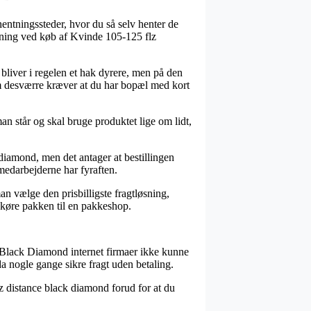
hentningssteder, hvor du så selv henter de
løsning ved køb af Kvinde 105-125 flz
bliver i regelen et hak dyrere, men på den
som desværre kræver at du har bopæl med kort
 står og skal bruge produktet lige om lidt,
diamond, men det antager at bestillingen
kmedarbejderne har fyraften.
an vælge den prisbilligste fragtløsning,
t køre pakken til en pakkeshop.
af Black Diamond internet firmaer ikke kunne
da nogle gange sikre fragt uden betaling.
lz distance black diamond forud for at du