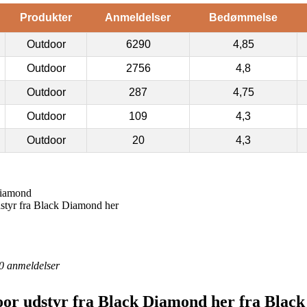
Produkter
Anmeldelser
Bedømmelse
Outdoor
6290
4,85
Outdoor
2756
4,8
Outdoor
287
4,75
Outdoor
109
4,3
Outdoor
20
4,3
diamond
tyr fra Black Diamond her
0
anmeldelser
or udstyr fra Black Diamond her fra Blac