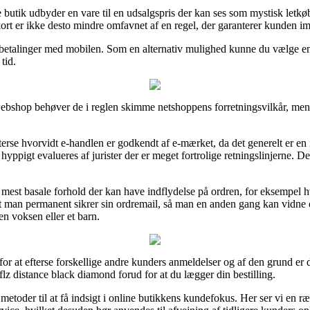
butik udbyder en vare til en udsalgspris der kan ses som mystisk letkøbt
rt er ikke desto mindre omfavnet af en regel, der garanterer kunden imo
r betalinger med mobilen. Som en alternativ mulighed kunne du vælge en a
tid.
shop behøver de i reglen skimme netshoppens forretningsvilkår, men d
rse hvorvidt e-handlen er godkendt af e-mærket, da det generelt er en
hyppigt evalueres af jurister der er meget fortrolige retningslinjerne. Det 
mest basale forhold der kan have indflydelse på ordren, for eksempel hvi
t, at man permanent sikrer sin ordremail, så man en anden gang kan vidn
n voksen eller et barn.
for at efterse forskellige andre kunders anmeldelser og af den grund er d
 distance black diamond forud for at du lægger din bestilling.
toder til at få indsigt i online butikkens kundefokus. Her ser vi en ræk