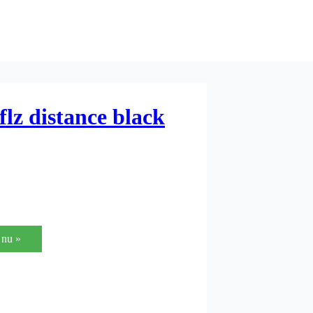
lz distance black
nu »