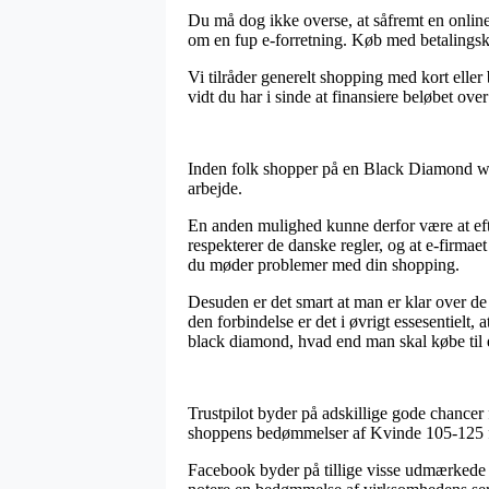
Du må dog ikke overse, at såfremt en online 
om en fup e-forretning. Køb med betalingsko
Vi tilråder generelt shopping med kort elle
vidt du har i sinde at finansiere beløbet over 
Inden folk shopper på en Black Diamond web
arbejde.
En anden mulighed kunne derfor være at efte
respekterer de danske regler, og at e-firmaet 
du møder problemer med din shopping.
Desuden er det smart at man er klar over de 
den forbindelse er det i øvrigt essesentiel
black diamond, hvad end man skal købe til e
Trustpilot byder på adskillige gode chancer 
shoppens bedømmelser af Kvinde 105-125 flz
Facebook byder på tillige visse udmærkede me