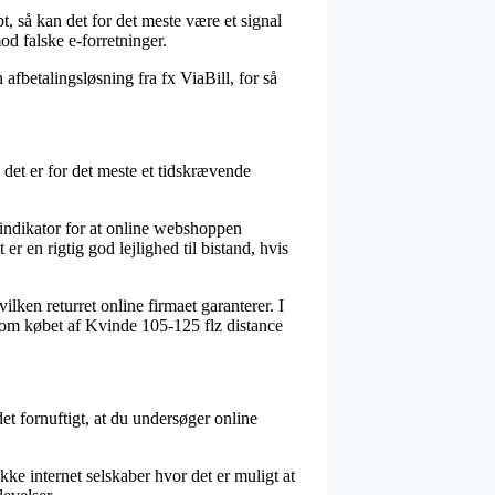
, så kan det for det meste være et signal
d falske e-forretninger.
fbetalingsløsning fra fx ViaBill, for så
et er for det meste et tidskrævende
 indikator for at online webshoppen
er en rigtig god lejlighed til bistand, hvis
lken returret online firmaet garanterer. I
e om købet af Kvinde 105-125 flz distance
et fornuftigt, at du undersøger online
ke internet selskaber hvor det er muligt at