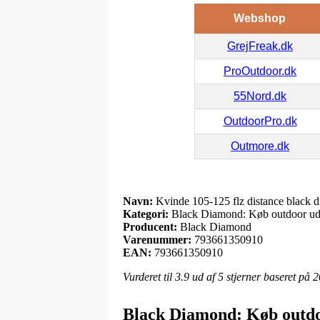
Webshop
GrejFreak.dk
ProOutdoor.dk
55Nord.dk
OutdoorPro.dk
Outmore.dk
Navn:
Kvinde 105-125 flz distance black 
Kategori:
Black Diamond: Køb outdoor uds
Producent:
Black Diamond
Varenummer:
793661350910
EAN:
793661350910
Vurderet til
3.9
ud af 5 stjerner baseret på
2
Black Diamond: Køb outdo