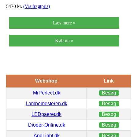
5470
kr.
(Vis fragtpris)
Læs mere »
Køb nu »
Webshop
Link
MrPerfect.dk
Besøg
Lampemesteren.dk
Besøg
LEDpaerer.dk
Besøg
Dioder-Online.dk
Besøg
AndLight.dk
Besøg