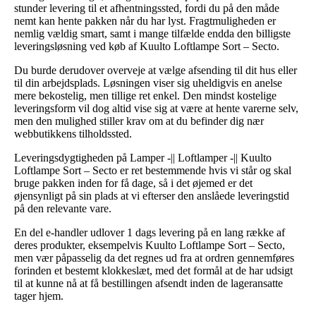
stunder levering til et afhentningssted, fordi du på den måde
nemt kan hente pakken når du har lyst. Fragtmuligheden er
nemlig vældig smart, samt i mange tilfælde endda den billigste
leveringsløsning ved køb af Kuulto Loftlampe Sort – Secto.
Du burde derudover overveje at vælge afsending til dit hus eller
til din arbejdsplads. Løsningen viser sig uheldigvis en anelse
mere bekostelig, men tillige ret enkel. Den mindst kostelige
leveringsform vil dog altid vise sig at være at hente varerne selv,
men den mulighed stiller krav om at du befinder dig nær
webbutikkens tilholdssted.
Leveringsdygtigheden på Lamper -|| Loftlamper -|| Kuulto
Loftlampe Sort – Secto er ret bestemmende hvis vi står og skal
bruge pakken inden for få dage, så i det øjemed er det
øjensynligt på sin plads at vi efterser den anslåede leveringstid
på den relevante vare.
En del e-handler udlover 1 dags levering på en lang række af
deres produkter, eksempelvis Kuulto Loftlampe Sort – Secto,
men vær påpasselig da det regnes ud fra at ordren gennemføres
forinden et bestemt klokkeslæt, med det formål at de har udsigt
til at kunne nå at få bestillingen afsendt inden de lageransatte
tager hjem.