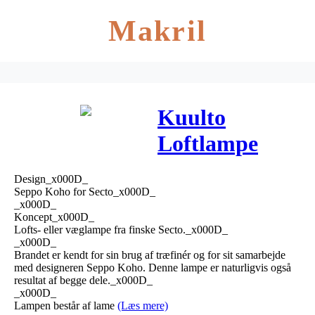
Makril
Kuulto
Loftlampe
Sort – Secto
Design_x000D_
Seppo Koho for Secto_x000D_
_x000D_
Koncept_x000D_
Lofts- eller væglampe fra finske Secto._x000D_
_x000D_
Brandet er kendt for sin brug af træfinér og for sit samarbejde
med designeren Seppo Koho. Denne lampe er naturligvis også
resultat af begge dele._x000D_
_x000D_
Lampen består af lame
(Læs mere)