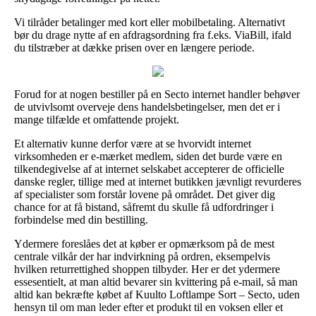
Vi tilråder betalinger med kort eller mobilbetaling. Alternativt
bør du drage nytte af en afdragsordning fra f.eks. ViaBill, ifald
du tilstræber at dække prisen over en længere periode.
Forud for at nogen bestiller på en Secto internet handler behøver
de utvivlsomt overveje dens handelsbetingelser, men det er i
mange tilfælde et omfattende projekt.
Et alternativ kunne derfor være at se hvorvidt internet
virksomheden er e-mærket medlem, siden det burde være en
tilkendegivelse af at internet selskabet accepterer de officielle
danske regler, tillige med at internet butikken jævnligt revurderes
af specialister som forstår lovene på området. Det giver dig
chance for at få bistand, såfremt du skulle få udfordringer i
forbindelse med din bestilling.
Ydermere foreslåes det at køber er opmærksom på de mest
centrale vilkår der har indvirkning på ordren, eksempelvis
hvilken returrettighed shoppen tilbyder. Her er det ydermere
essesentielt, at man altid bevarer sin kvittering på e-mail, så man
altid kan bekræfte købet af Kuulto Loftlampe Sort – Secto, uden
hensyn til om man leder efter et produkt til en voksen eller et