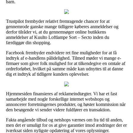
barn.
Trustpilot frembyder relativt fremragende chancer for at
gennemrode ganske mange tidligere køberes anmeldelser og
derfor tilråder vi, at du gennemsøger online butikkens
anmeldelser af Kuulto Loftlampe Sort – Secto inden du
færdiggør din shopping.
Facebook frembyder endvidere ret fine muligheder for at få
indtryk af e-handlens pålidelighed. Tilmed møder vi mange e-
firmaer som giver folk mulighed for at tilkendegive en omtale af
ordreforløbet, hvilket på samme måde kan udnyttes til at danne
dig et indtryk af tidligere kunders oplevelser.
Hjemmesiden finansieres af reklameindtægter. Vi har et fast
samarbejde med nogle forskellige internet webshops og
annoncerer forretningernes produkter, og høster kommission når
den besøgende vi sender videre fuldfører en transaktion.
Fakta angående tilbud og netshops værnes om fra tid til anden,
men det er umuligt for os at give garantier imod ændringer der er
iværksat siden nyligste opdatering af vores oplysninger.