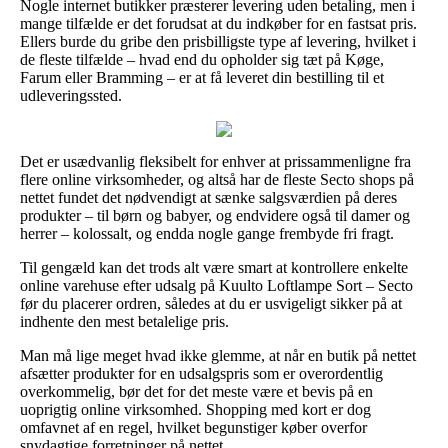
Nogle internet butikker præsterer levering uden betaling, men i
mange tilfælde er det forudsat at du indkøber for en fastsat pris.
Ellers burde du gribe den prisbilligste type af levering, hvilket i
de fleste tilfælde – hvad end du opholder sig tæt på Køge,
Farum eller Bramming – er at få leveret din bestilling til et
udleveringssted.
Det er usædvanlig fleksibelt for enhver at prissammenligne fra
flere online virksomheder, og altså har de fleste Secto shops på
nettet fundet det nødvendigt at sænke salgsværdien på deres
produkter – til børn og babyer, og endvidere også til damer og
herrer – kolossalt, og endda nogle gange frembyde fri fragt.
Til gengæld kan det trods alt være smart at kontrollere enkelte
online varehuse efter udsalg på Kuulto Loftlampe Sort – Secto
før du placerer ordren, således at du er usvigeligt sikker på at
indhente den mest betalelige pris.
Man må lige meget hvad ikke glemme, at når en butik på nettet
afsætter produkter for en udsalgspris som er overordentlig
overkommelig, bør det for det meste være et bevis på en
uoprigtig online virksomhed. Shopping med kort er dog
omfavnet af en regel, hvilket begunstiger køber overfor
snydagtige forretninger på nettet.