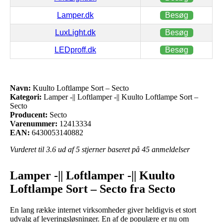
Lamper.dk
Besøg
LuxLight.dk
Besøg
LEDproff.dk
Besøg
Navn:
Kuulto Loftlampe Sort – Secto
Kategori:
Lamper -|| Loftlamper -|| Kuulto Loftlampe Sort –
Secto
Producent:
Secto
Varenummer:
12413334
EAN:
6430053140882
Vurderet til
3.6
ud af 5 stjerner baseret på
45
anmeldelser
Lamper -|| Loftlamper -|| Kuulto
Loftlampe Sort – Secto fra Secto
En lang række internet virksomheder giver heldigvis et stort
udvalg af leveringsløsninger. En af de populære er nu om