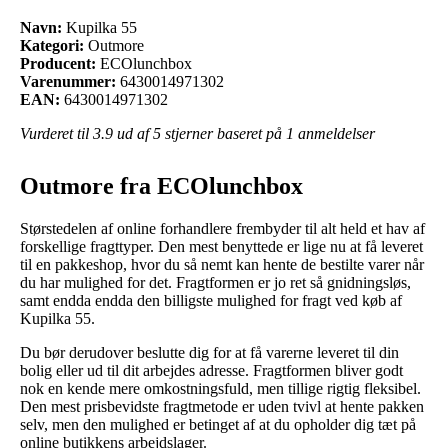
Navn:
Kupilka 55
Kategori:
Outmore
Producent:
ECOlunchbox
Varenummer:
6430014971302
EAN:
6430014971302
Vurderet til
3.9
ud af 5 stjerner baseret på
1
anmeldelser
Outmore fra ECOlunchbox
Størstedelen af online forhandlere frembyder til alt held et hav af
forskellige fragttyper. Den mest benyttede er lige nu at få leveret
til en pakkeshop, hvor du så nemt kan hente de bestilte varer når
du har mulighed for det. Fragtformen er jo ret så gnidningsløs,
samt endda endda den billigste mulighed for fragt ved køb af
Kupilka 55.
Du bør derudover beslutte dig for at få varerne leveret til din
bolig eller ud til dit arbejdes adresse. Fragtformen bliver godt
nok en kende mere omkostningsfuld, men tillige rigtig fleksibel.
Den mest prisbevidste fragtmetode er uden tvivl at hente pakken
selv, men den mulighed er betinget af at du opholder dig tæt på
online butikkens arbejdslager.