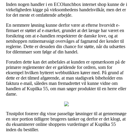
Inden nogen handler i en ECOlunchbox internet shop kunne de i
virkeligheden kigge på virksomhedens handelsvilkår, men det er
for det meste et omfattende arbejde.
En nemmere løsning kunne derfor være at efterse hvorvidt e-
firmaet er støttet af e-mærket, grundet at det længe har været en
forsikring om at e-handlen respekterer de danske love, og at
netshoppen rutinemæssigt overvåges af fagmænd der kender til
reglerne. Dette er desuden din chance for støtte, når du udsættes
for dilemmaer som følge af din handel.
Foruden dette kan det anbefales at kunden er opmærksom på de
primære reglementer der er gældende for ordren, som for
eksempel hvilken bytteret webbutikken kører med. På grund af
dette er det tilmed afgørende, at man stadigvæk bibeholder ens
faktura e-mail, således man fremadrettet vil kunne vidne om
handlen af Kupilka 55, om man søger produkter til en herre eller
dame.
Trustpilot forærer dig visse passelige løsninger til at gennemsøge
en stor portion tidligere brugeres tanker og derfor er det klogt, at
du eksaminerer online shoppens vurderinger af Kupilka 55
inden du bestiller.