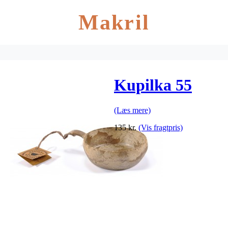
Makril
Kupilka 55
(Læs mere)
135
kr.
(Vis fragtpris)