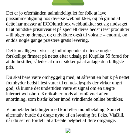
Det er jo efterhånden ualmindeligt let for folk at lave
prissammenligning hos diverse webbutikker, og på grund af
dette har masser af ECOlunchbox webbutikker set sig nødsaget
til at mindske prisniveauet på specielt deres bedst i test produkter
– til piger og drenge, og endvidere også til voksne – enormt, og
endda nogle gange præstere gratis levering.
Det kan alligevel vise sig indbringende at efterse nogle
forskellige firmaer på nettet efter udsalg på Kupilka 55 forud for
at du bestiller, således at du er sikker på at antage den billigste
pris.
Du skal bare være omhyggelig med, at såfremt en butik på nettet
frembyder bedst i test varer til en udsalgspris der virker uhørt
god, så kunne det undertiden være et signal om en uægte
internet webshop. Kortkøb er trods alt omfavnet af en
anordning, som bistår køber imod svindlende online butikker.
Vi anbefaler betalinger med kort eller mobilbetaling. Som et
alternativ burde du drage nytte af en løsning fra f.eks. ViaBill,
når du ser en fordel i at afbetale beløbet af flere omgange.