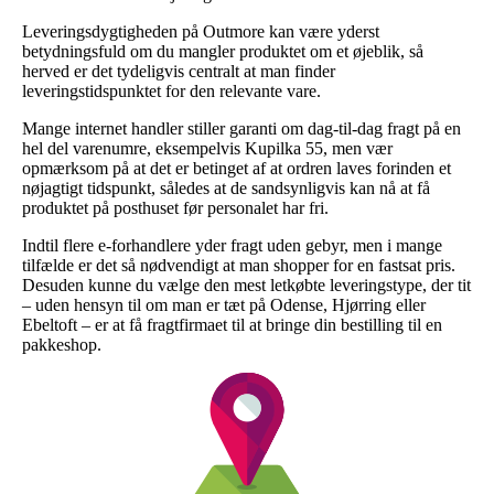
Leveringsdygtigheden på Outmore kan være yderst
betydningsfuld om du mangler produktet om et øjeblik, så
herved er det tydeligvis centralt at man finder
leveringstidspunktet for den relevante vare.
Mange internet handler stiller garanti om dag-til-dag fragt på en
hel del varenumre, eksempelvis Kupilka 55, men vær
opmærksom på at det er betinget af at ordren laves forinden et
nøjagtigt tidspunkt, således at de sandsynligvis kan nå at få
produktet på posthuset før personalet har fri.
Indtil flere e-forhandlere yder fragt uden gebyr, men i mange
tilfælde er det så nødvendigt at man shopper for en fastsat pris.
Desuden kunne du vælge den mest letkøbte leveringstype, der tit
– uden hensyn til om man er tæt på Odense, Hjørring eller
Ebeltoft – er at få fragtfirmaet til at bringe din bestilling til en
pakkeshop.