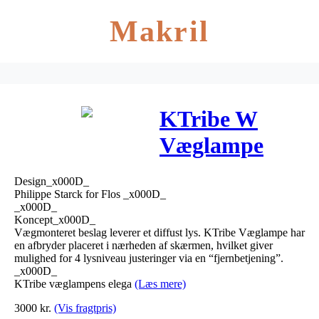
Makril
KTribe W
Væglampe
Smoke – Flos
Design_x000D_
Philippe Starck for Flos _x000D_
_x000D_
Koncept_x000D_
Vægmonteret beslag leverer et diffust lys. KTribe Væglampe har
en afbryder placeret i nærheden af skærmen, hvilket giver
mulighed for 4 lysniveau justeringer via en “fjernbetjening”.
_x000D_
KTribe væglampens elega
(Læs mere)
3000
kr.
(Vis fragtpris)