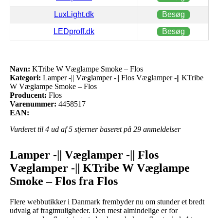
LuxLight.dk
Besøg
LEDproff.dk
Besøg
Navn:
KTribe W Væglampe Smoke – Flos
Kategori:
Lamper -|| Væglamper -|| Flos Væglamper -|| KTribe
W Væglampe Smoke – Flos
Producent:
Flos
Varenummer:
4458517
EAN:
Vurderet til
4
ud af 5 stjerner baseret på
29
anmeldelser
Lamper -|| Væglamper -|| Flos
Væglamper -|| KTribe W Væglampe
Smoke – Flos fra Flos
Flere webbutikker i Danmark frembyder nu om stunder et bredt
udvalg af fragtmuligheder. Den mest almindelige er for