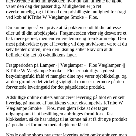
nærværende afhentningssteder, hvor du kan afhente de købte
varer den dag der passer dig. Muligheden er jo ret
overkommelig, og tit tilmed den prisbilligste mulighed for fragt
ved køb af KTribe W Væglampe Smoke – Flos.
Du kunne lige så vel prøve at få pakken sendt til din adresse
eller ud til din arbejdsplads. Fragtmetoden viser sig desværre et
hak mere pebret, men endvidere temmelig fremkommelig. Den
mest prisbevidste type af levering vil dog utvivlsomt være at du
selv henter ordren, men den løsning stiller krav om at du
befinder dig tæt på e-butikkens lager.
Fragtperioden på Lamper -|| Væglamper -|| Flos Væglamper -||
KTribe W Væglampe Smoke – Flos er naturligvis yderst
betydningsfuld ifald vi mangler dine nye varer øjeblikkeligt, og
af den grund er det virkelig vigtigt at man ser nærmere på den
forventede leveringstid for det pågældende produkt.
Adskillige online outlets annoncerer levering på blot en enkelt
hverdag på mange af butikkens varer, eksempelvis KTribe W
Væglampe Smoke – Flos, men glem ikke at det tager
udgangspunkt i at bestillingen anbringes forud for et fast
klokkeslæt, så de har udsigt til at kunne nå at få dit nye produkt
på posthuset forinden medarbejderne får fri.
Nogle online shops præsterer levering uden omkostninger, men