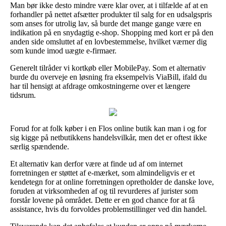
Man bør ikke desto mindre være klar over, at i tilfælde af at en
forhandler på nettet afsætter produkter til salg for en udsalgspris
som anses for utrolig lav, så burde det mange gange være en
indikation på en snydagtig e-shop. Shopping med kort er på den
anden side omsluttet af en lovbestemmelse, hvilket værner dig
som kunde imod uægte e-firmaer.
Generelt tilråder vi kortkøb eller MobilePay. Som et alternativ
burde du overveje en løsning fra eksempelvis ViaBill, ifald du
har til hensigt at afdrage omkostningerne over et længere
tidsrum.
Forud for at folk køber i en Flos online butik kan man i og for
sig kigge på netbutikkens handelsvilkår, men det er oftest ikke
særlig spændende.
Et alternativ kan derfor være at finde ud af om internet
forretningen er støttet af e-mærket, som almindeligvis er et
kendetegn for at online forretningen opretholder de danske love,
foruden at virksomheden af og til revurderes af jurister som
forstår lovene på området. Dette er en god chance for at få
assistance, hvis du forvoldes problemstillinger ved din handel.