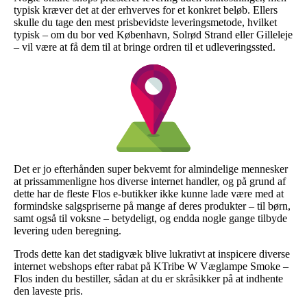
typisk kræver det at der erhverves for et konkret beløb. Ellers
skulle du tage den mest prisbevidste leveringsmetode, hvilket
typisk – om du bor ved København, Solrød Strand eller Gilleleje
– vil være at få dem til at bringe ordren til et udleveringssted.
Det er jo efterhånden super bekvemt for almindelige mennesker
at prissammenligne hos diverse internet handler, og på grund af
dette har de fleste Flos e-butikker ikke kunne lade være med at
formindske salgspriserne på mange af deres produkter – til børn,
samt også til voksne – betydeligt, og endda nogle gange tilbyde
levering uden beregning.
Trods dette kan det stadigvæk blive lukrativt at inspicere diverse
internet webshops efter rabat på KTribe W Væglampe Smoke –
Flos inden du bestiller, sådan at du er skråsikker på at indhente
den laveste pris.