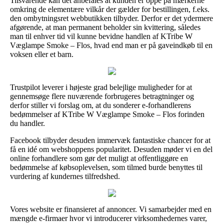
Tilsvarende kan det anbefales at kunden er oppe på mærkerne
omkring de elementære vilkår der gælder for bestillingen, f.eks.
den ombytningsret webbutikken tilbyder. Derfor er det ydermere
afgørende, at man permanent beholder sin kvittering, således
man til enhver tid vil kunne bevidne handlen af KTribe W
Væglampe Smoke – Flos, hvad end man er på gaveindkøb til en
voksen eller et barn.
Trustpilot leverer i højeste grad belejlige muligheder for at
gennemsøge flere nuværende forbrugeres betragtninger og
derfor stiller vi forslag om, at du sonderer e-forhandlerens
bedømmelser af KTribe W Væglampe Smoke – Flos forinden
du handler.
Facebook tilbyder desuden immervæk fantastiske chancer for at
få en idé om webshoppens popularitet. Desuden møder vi en del
online forhandlere som gør det muligt at offentliggøre en
bedømmelse af købsoplevelsen, som tilmed burde benyttes til
vurdering af kundernes tilfredshed.
Vores website er finansieret af annoncer. Vi samarbejder med en
mængde e-firmaer hvor vi introducerer virksomhedernes varer,