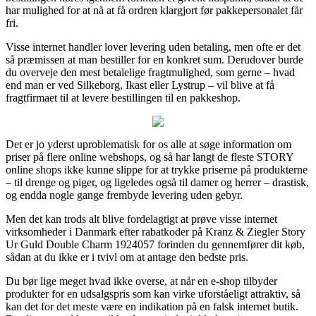
har mulighed for at nå at få ordren klargjort før pakkepersonalet får
fri.
Visse internet handler lover levering uden betaling, men ofte er det
så præmissen at man bestiller for en konkret sum. Derudover burde
du overveje den mest betalelige fragtmulighed, som gerne – hvad
end man er ved Silkeborg, Ikast eller Lystrup – vil blive at få
fragtfirmaet til at levere bestillingen til en pakkeshop.
Det er jo yderst uproblematisk for os alle at søge information om
priser på flere online webshops, og så har langt de fleste STORY
online shops ikke kunne slippe for at trykke priserne på produkterne
– til drenge og piger, og ligeledes også til damer og herrer – drastisk,
og endda nogle gange frembyde levering uden gebyr.
Men det kan trods alt blive fordelagtigt at prøve visse internet
virksomheder i Danmark efter rabatkoder på Kranz & Ziegler Story
Ur Guld Double Charm 1924057 forinden du gennemfører dit køb,
sådan at du ikke er i tvivl om at antage den bedste pris.
Du bør lige meget hvad ikke overse, at når en e-shop tilbyder
produkter for en udsalgspris som kan virke uforståeligt attraktiv, så
kan det for det meste være en indikation på en falsk internet butik.