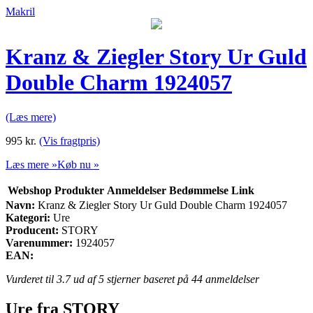
Makril
Kranz & Ziegler Story Ur Guld
Double Charm 1924057
(Læs mere)
995
kr.
(Vis fragtpris)
Læs mere »
Køb nu »
Webshop
Produkter
Anmeldelser
Bedømmelse
Link
Navn:
Kranz & Ziegler Story Ur Guld Double Charm 1924057
Kategori:
Ure
Producent:
STORY
Varenummer:
1924057
EAN:
Vurderet til
3.7
ud af 5 stjerner baseret på
44
anmeldelser
Ure fra STORY