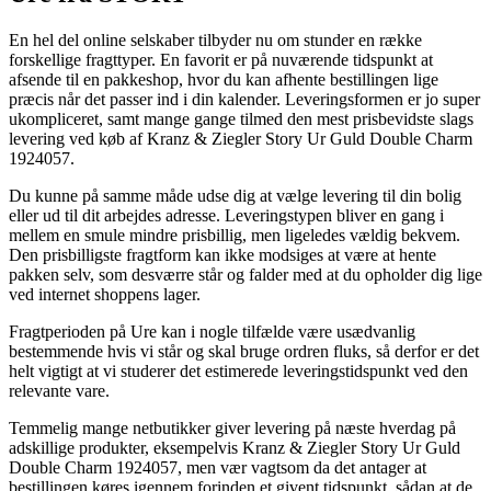
En hel del online selskaber tilbyder nu om stunder en række
forskellige fragttyper. En favorit er på nuværende tidspunkt at
afsende til en pakkeshop, hvor du kan afhente bestillingen lige
præcis når det passer ind i din kalender. Leveringsformen er jo super
ukompliceret, samt mange gange tilmed den mest prisbevidste slags
levering ved køb af Kranz & Ziegler Story Ur Guld Double Charm
1924057.
Du kunne på samme måde udse dig at vælge levering til din bolig
eller ud til dit arbejdes adresse. Leveringstypen bliver en gang i
mellem en smule mindre prisbillig, men ligeledes vældig bekvem.
Den prisbilligste fragtform kan ikke modsiges at være at hente
pakken selv, som desværre står og falder med at du opholder dig lige
ved internet shoppens lager.
Fragtperioden på Ure kan i nogle tilfælde være usædvanlig
bestemmende hvis vi står og skal bruge ordren fluks, så derfor er det
helt vigtigt at vi studerer det estimerede leveringstidspunkt ved den
relevante vare.
Temmelig mange netbutikker giver levering på næste hverdag på
adskillige produkter, eksempelvis Kranz & Ziegler Story Ur Guld
Double Charm 1924057, men vær vagtsom da det antager at
bestillingen køres igennem forinden et givent tidspunkt, sådan at de