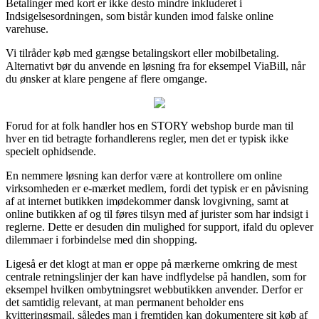
Betalinger med kort er ikke desto mindre inkluderet i
Indsigelsesordningen, som bistår kunden imod falske online
varehuse.
Vi tilråder køb med gængse betalingskort eller mobilbetaling.
Alternativt bør du anvende en løsning fra for eksempel ViaBill, når
du ønsker at klare pengene af flere omgange.
Forud for at folk handler hos en STORY webshop burde man til
hver en tid betragte forhandlerens regler, men det er typisk ikke
specielt ophidsende.
En nemmere løsning kan derfor være at kontrollere om online
virksomheden er e-mærket medlem, fordi det typisk er en påvisning
af at internet butikken imødekommer dansk lovgivning, samt at
online butikken af og til føres tilsyn med af jurister som har indsigt i
reglerne. Dette er desuden din mulighed for support, ifald du oplever
dilemmaer i forbindelse med din shopping.
Ligeså er det klogt at man er oppe på mærkerne omkring de mest
centrale retningslinjer der kan have indflydelse på handlen, som for
eksempel hvilken ombytningsret webbutikken anvender. Derfor er
det samtidig relevant, at man permanent beholder ens
kvitteringsmail, således man i fremtiden kan dokumentere sit køb af