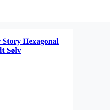
r Story Hexagonal
t Sølv