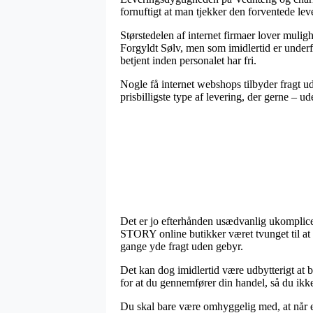
fornuftigt at man tjekker den forventede le
Størstedelen af internet firmaer lover muli
Forgyldt Sølv, men som imidlertid er underfo
betjent inden personalet har fri.
Nogle få internet webshops tilbyder fragt ude
prisbilligste type af levering, der gerne – 
Det er jo efterhånden usædvanlig ukomplicere
STORY online butikker været tvunget til at 
gange yde fragt uden gebyr.
Det kan dog imidlertid være udbytterigt at 
for at du gennemfører din handel, så du ikke
Du skal bare være omhyggelig med, at når en