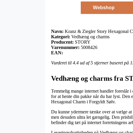
Webshop
Navn:
Kranz & Ziegler Story Hexagonal C
Kategori:
Vedhæng og charms
Producent:
STORY
Varenummer:
5008426
EAN:
Vurderet til
4.4
ud af 5 stjerner baseret på
1
Vedhæng og charms fra 
Temmelig mange internet handler foreslår i d
for at hente din pakke når du har lyst. Den
Hexagonal Charm i Forgyldt Sølv.
Du kunne ydermere tænke over at vælge at få
men desuden ultra let gængelig. Den prisbil
befinder dig tæt på internet forretningens ar
Leveringsdygtigheden på Vedhæng og charms 