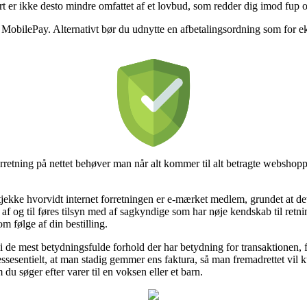
rt er ikke desto mindre omfattet af et lovbud, som redder dig imod fup ou
 MobilePay. Alternativt bør du udnytte en afbetalingsordning som for ek
etning på nettet behøver man når alt kommer til alt betragte webshoppe
ekke hvorvidt internet forretningen er e-mærket medlem, grundet at det 
n af og til føres tilsyn med af sagkyndige som har nøje kendskab til retn
m følge af din bestilling.
d i de mest betydningsfulde forhold der har betydning for transaktionen, f
sentielt, at man stadig gemmer ens faktura, så man fremadrettet vil k
u søger efter varer til en voksen eller et barn.