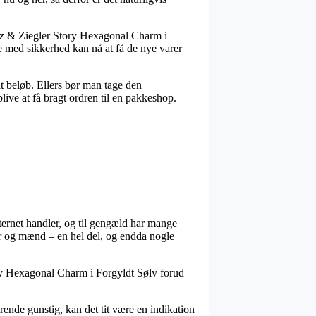
anz & Ziegler Story Hexagonal Charm i
 de med sikkerhed kan nå at få de nye varer
at beløb. Ellers bør man tage den
live at få bragt ordren til en pakkeshop.
nternet handler, og til gengæld har mange
er og mænd – en hel del, og endda nogle
tory Hexagonal Charm i Forgyldt Sølv forud
ende gunstig, kan det tit være en indikation