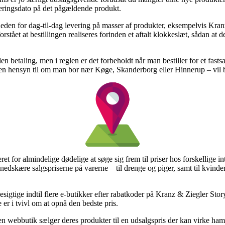
veringsdato på det pågældende produkt.
gheden for dag-til-dag levering på masser af produkter, eksempelvis Kr
rstået at bestillingen realiseres forinden et aftalt klokkeslæt, sådan at
n betaling, men i reglen er det forbeholdt når man bestiller for et fasts
uden hensyn til om man bor nær Køge, Skanderborg eller Hinnerup – vil b
t for almindelige dødelige at søge sig frem til priser hos forskellige i
nedskære salgspriserne på varerne – til drenge og piger, samt til kvind
besigtige indtil flere e-butikker efter rabatkoder på Kranz & Ziegler S
 er i tvivl om at opnå den bedste pris.
 webbutik sælger deres produkter til en udsalgspris der kan virke hamr