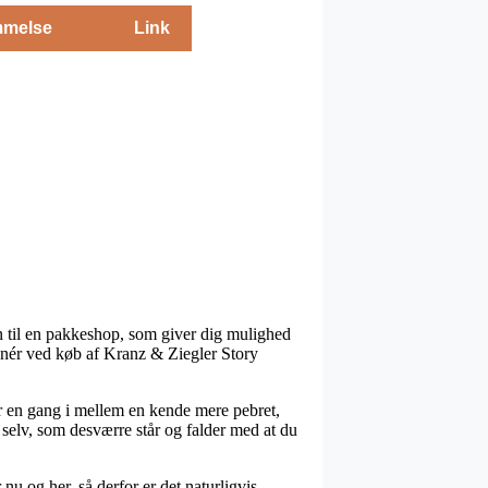
melse
Link
en til en pakkeshop, som giver dig mulighed
manér ved køb af Kranz & Ziegler Story
er en gang i mellem en kende mere pebret,
 selv, som desværre står og falder med at du
 og her, så derfor er det naturligvis