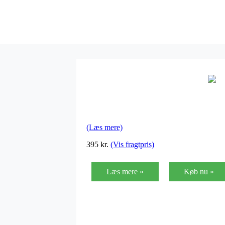
(Læs mere)
395
kr.
(Vis fragtpris)
Læs mere »
Køb nu »