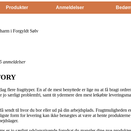
Produkter
Anmeldelser
Bedøm
harm i Forgyldt Sølv
5
anmeldelser
STORY
ag flere fragttyper. En af de mest benyttede er lige nu at få bragt ordr
 er jo særligt problemfri, samt tit ydermere den mest letkøbte leverings
 sendt til hvor du bor eller ud på din arbejdsplads. Fragtmuligheden 
ligste form for levering kan ikke benægtes at være at hente produkterne
bejdslager.
er jo særligt udslagsgivende forudsat du mangler dine nye produkter nu